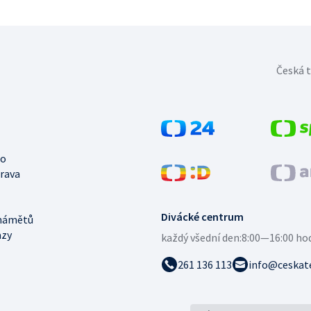
Česká t
no
trava
Divácké centrum
námětů
azy
každý všední den:
8:00—16:00 ho
261 136 113
info@ceskate