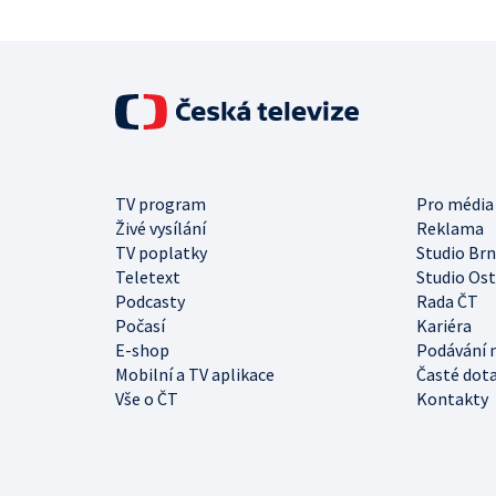
TV program
Pro média
Živé vysílání
Reklama
TV poplatky
Studio Br
Teletext
Studio Os
Podcasty
Rada ČT
Počasí
Kariéra
E-shop
Podávání 
Mobilní a TV aplikace
Časté dot
Vše o ČT
Kontakty