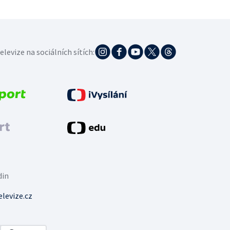
elevize na sociálních sítích:
din
levize.cz