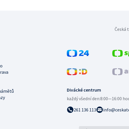
Česká t
no
trava
Divácké centrum
námětů
azy
každý všední den:
8:00—16:00 ho
261 136 113
info@ceskate