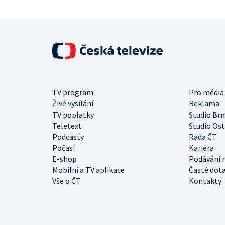
TV program
Pro média
Živé vysílání
Reklama
TV poplatky
Studio Br
Teletext
Studio Os
Podcasty
Rada ČT
Počasí
Kariéra
E-shop
Podávání 
Mobilní a TV aplikace
Časté dot
Vše o ČT
Kontakty