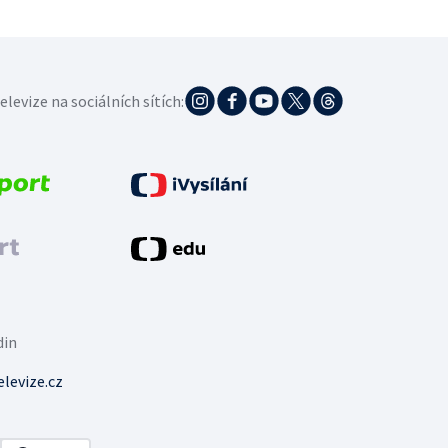
elevize na sociálních sítích:
din
levize.cz