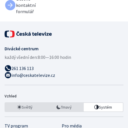
kontaktní
formulář
Divácké centrum
každý všední den:
8:00—16:00 hodin
261 136 113
info@ceskatelevize.cz
Vzhled
Světlý
Tmavý
Systém
TV program
Pro média