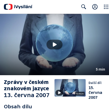
Clos
Search
5 min
Zprávy v českém
Další díl
znakovém jazyce
15.
června
13. června 2007
4 min
2007
Obsah dílu