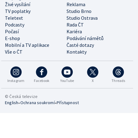
Živé vysílání
Reklama
TV poplatky
Studio Brno
Teletext
Studio Ostrava
Podcasty
Rada ČT
Počasí
Kariéra
E-shop
Podávání námětů
Mobilní a TV aplikace
Časté dotazy
Vše o ČT
Kontakty
Instagram
Facebook
YouTube
X
Threads
© Česká televize
•
•
English
Ochrana soukromí
Přístupnost