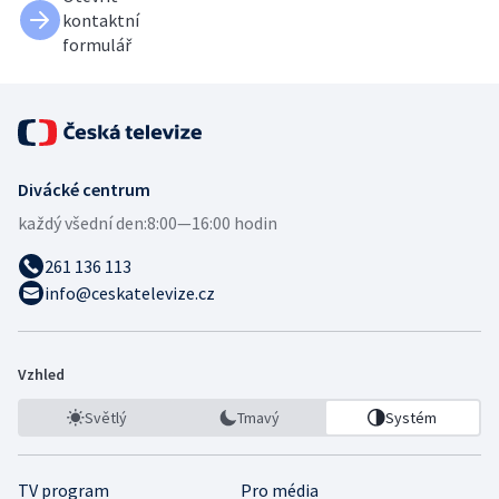
kontaktní
formulář
Divácké centrum
každý všední den:
8:00—16:00 hodin
261 136 113
info@ceskatelevize.cz
Vzhled
Světlý
Tmavý
Systém
TV program
Pro média