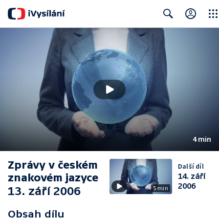
Clos
Search
4 min
Zprávy v českém
Další díl
znakovém jazyce
14. září
2006
13. září 2006
5 min
Obsah dílu