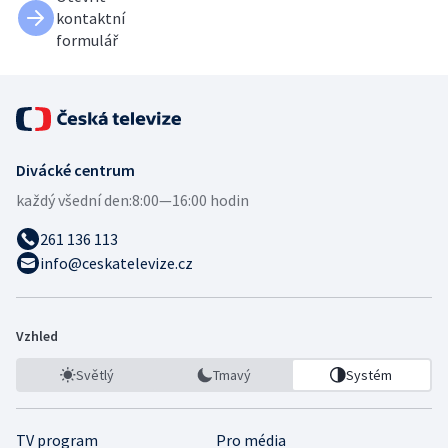
kontaktní
formulář
Divácké centrum
každý všední den:
8:00—16:00 hodin
261 136 113
info@ceskatelevize.cz
Vzhled
Světlý
Tmavý
Systém
TV program
Pro média