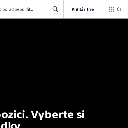
Přihlásit se
ČT
Search
ici. Vyberte si 
ídky.