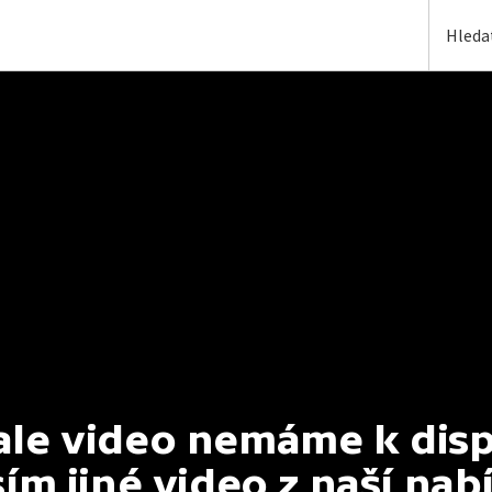
e video nemáme k dispoz
ím jiné video z naší nab