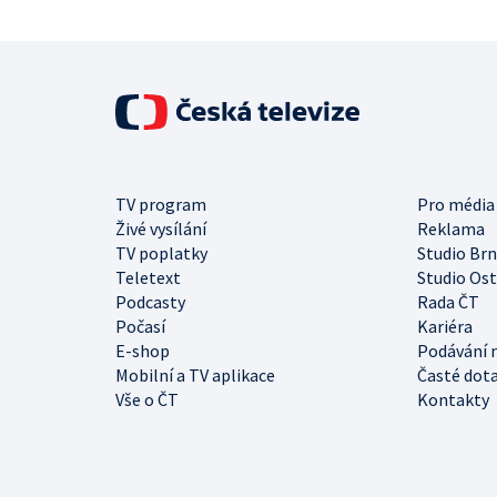
TV program
Pro média
Živé vysílání
Reklama
TV poplatky
Studio Br
Teletext
Studio Os
Podcasty
Rada ČT
Počasí
Kariéra
E-shop
Podávání 
Mobilní a TV aplikace
Časté dot
Vše o ČT
Kontakty