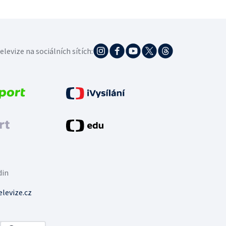
elevize na sociálních sítích:
din
levize.cz