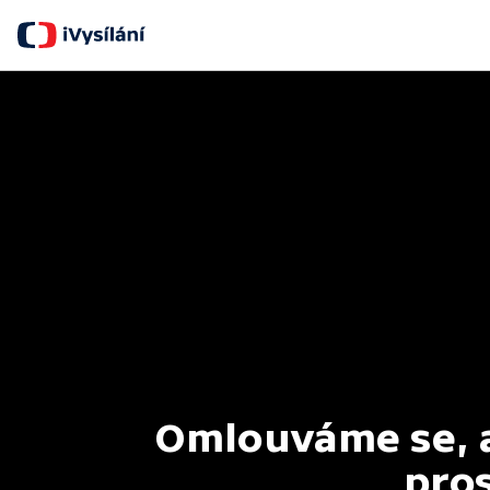
Omlouváme se, al
pros