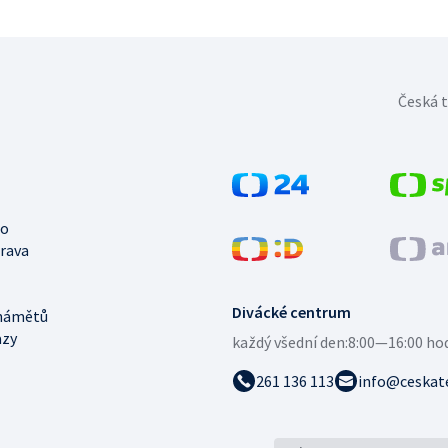
Česká t
no
trava
Divácké centrum
námětů
azy
každý všední den:
8:00—16:00 ho
261 136 113
info@ceskate