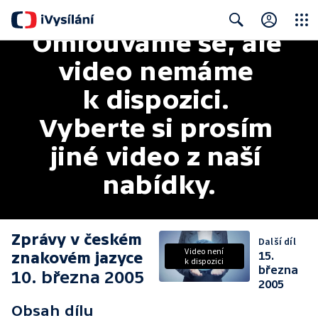
Omlouváme se, ale 
Close
Search
video nemáme 
k dispozici. 
Vyberte si prosím 
jiné video z naší 
nabídky.
Zprávy v českém
Další díl
Video není
znakovém jazyce
15.
k dispozici
března
10. března 2005
2005
Obsah dílu