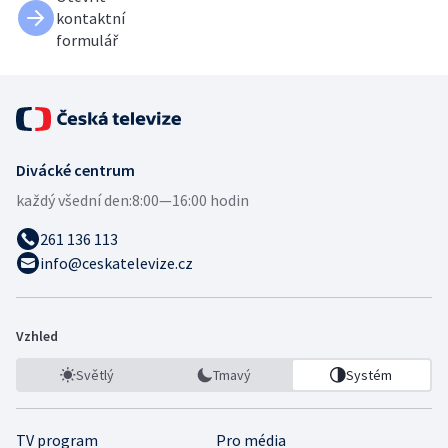
kontaktní
formulář
Divácké centrum
každý všední den:
8:00—16:00 hodin
261 136 113
info@ceskatelevize.cz
Vzhled
Světlý
Tmavý
Systém
TV program
Pro média