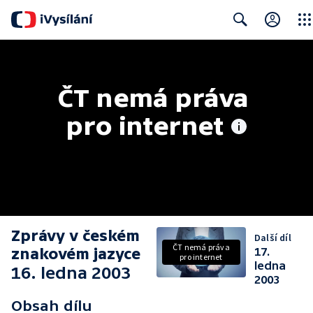
Clos
Search
ČT nemá práva 
pro internet
Zprávy v českém
Další díl
ČT nemá práva
znakovém jazyce
17.
pro internet
ledna
16. ledna 2003
2003
Obsah dílu