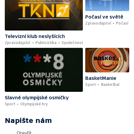
Počasí ve světě
Zpravodajství
Počasí
Televizní klub neslyšících
Zpravodajství
Publicistika
Společnost
BasketManie
Sport
Basketbal
Slavné olympijské osmičky
Sport
Olympijské hry
Napište nám
Otevřít