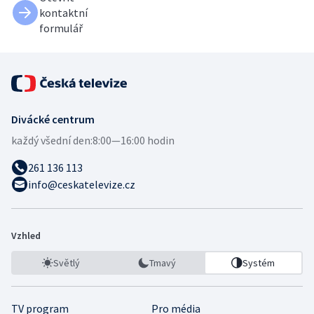
kontaktní
formulář
Divácké centrum
každý všední den:
8:00—16:00 hodin
261 136 113
info@ceskatelevize.cz
Vzhled
Světlý
Tmavý
Systém
TV program
Pro média