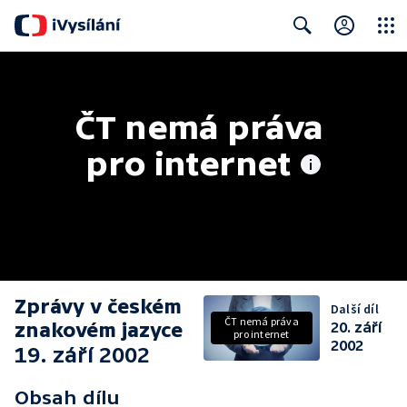
Close
Search
ČT nemá práva 
pro internet
Zprávy v českém
Další díl
ČT nemá práva
znakovém jazyce
20. září
pro internet
2002
19. září 2002
Obsah dílu