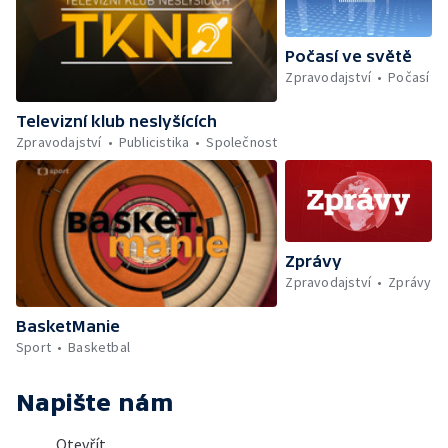
Počasí ve světě
Zpravodajství
Počasí
Televizní klub neslyšících
Zpravodajství
Publicistika
Společnost
Zprávy
Zpravodajství
Zprávy
BasketManie
Sport
Basketbal
Napište nám
Otevřít