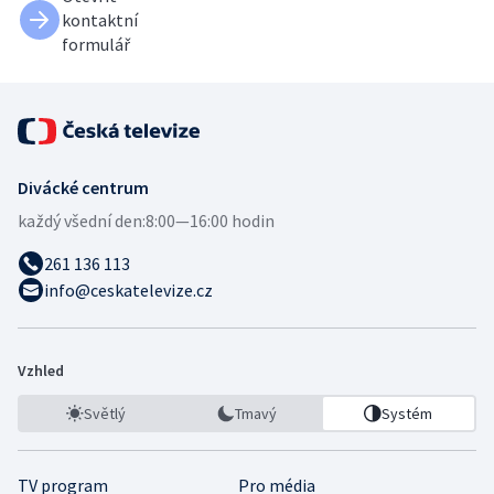
kontaktní
formulář
Divácké centrum
každý všední den:
8:00—16:00 hodin
261 136 113
info@ceskatelevize.cz
Vzhled
Světlý
Tmavý
Systém
TV program
Pro média