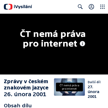
Close
Search
ČT nemá práva 
pro internet
Zprávy v českém
Další díl
ČT nemá práva
znakovém jazyce
27.
pro internet
února
26. února 2001
2001
Obsah dílu