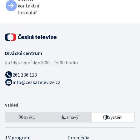
kontaktní
formulář
Divácké centrum
každý všední den:
8:00—16:00 hodin
261 136 113
info@ceskatelevize.cz
Vzhled
Světlý
Tmavý
Systém
TV program
Pro média