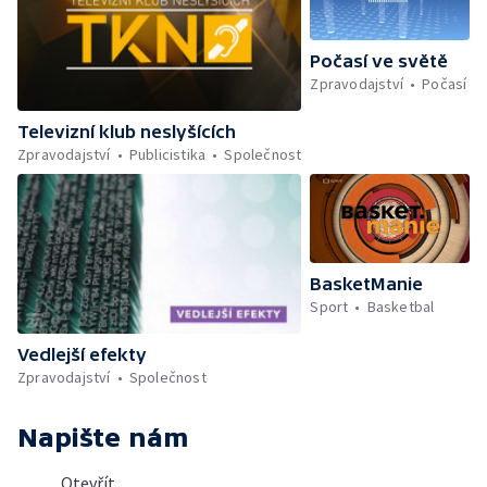
Počasí ve světě
Zpravodajství
Počasí
Televizní klub neslyšících
Zpravodajství
Publicistika
Společnost
BasketManie
Sport
Basketbal
Vedlejší efekty
Zpravodajství
Společnost
Napište nám
Otevřít