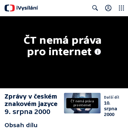
Close
Search
ČT nemá práva 
pro internet
Zprávy v českém
Další díl
ČT nemá práva
znakovém jazyce
10.
pro internet
srpna
9. srpna 2000
2000
Obsah dílu