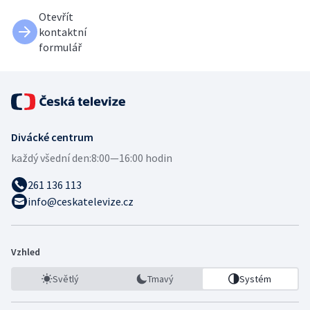
Otevřít
kontaktní
formulář
Divácké centrum
každý všední den:
8:00—16:00 hodin
261 136 113
info@ceskatelevize.cz
Vzhled
Světlý
Tmavý
Systém