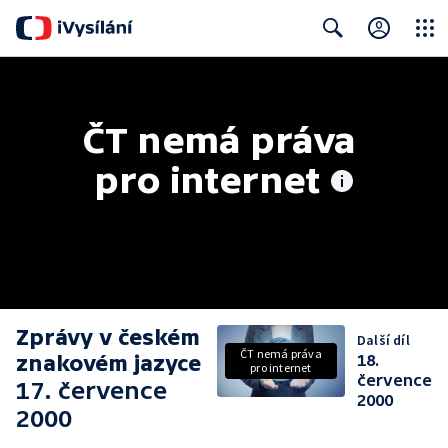
Close
Search
ČT nemá práva 
pro internet
Zprávy v českém
Další díl
ČT nemá práva
znakovém jazyce
18.
pro internet
července
17. července
2000
2000