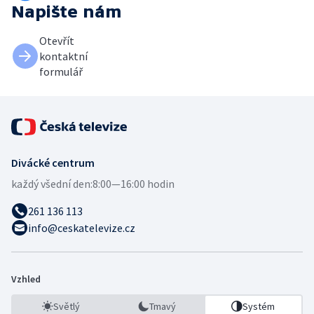
Napište nám
Otevřít
kontaktní
formulář
Divácké centrum
každý všední den:
8:00—16:00 hodin
261 136 113
info@ceskatelevize.cz
Vzhled
Světlý
Tmavý
Systém