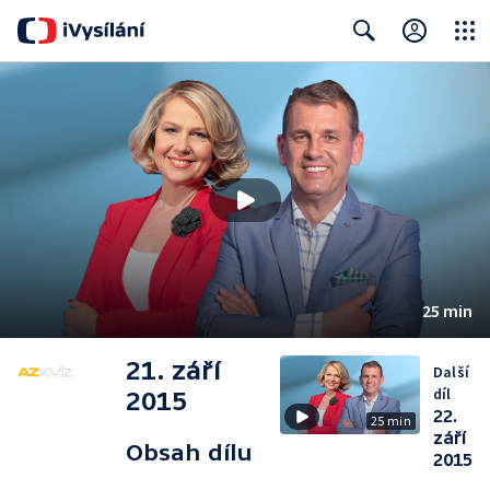
Close
Search
25 min
21. září
Další
díl
2015
22.
25 min
září
Obsah dílu
2015