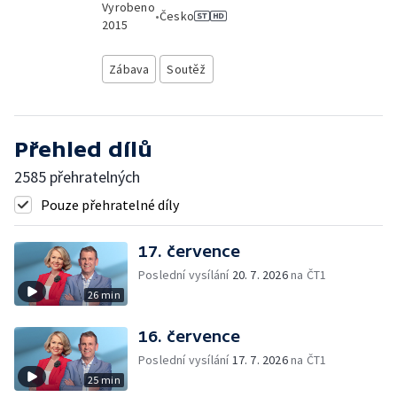
Vyrobeno
•
Česko
2015
Zábava
Soutěž
Přehled dílů
2585 přehratelných
Pouze přehratelné díly
17. července
Poslední vysílání
20. 7. 2026
na ČT1
26 min
16. července
Poslední vysílání
17. 7. 2026
na ČT1
25 min