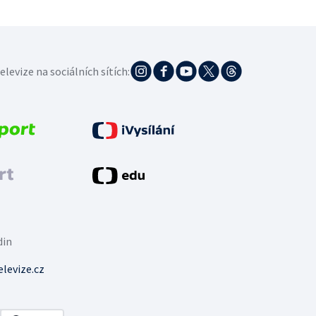
elevize na sociálních sítích:
din
levize.cz