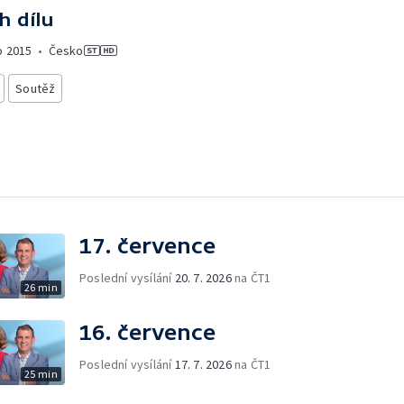
h dílu
o
2015
•
Česko
Soutěž
17. července
Poslední vysílání
20. 7. 2026
na ČT1
26 min
16. července
Poslední vysílání
17. 7. 2026
na ČT1
25 min