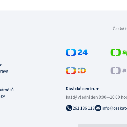
Česká t
no
trava
Divácké centrum
námětů
azy
každý všední den:
8:00—16:00 ho
261 136 113
info@ceskate