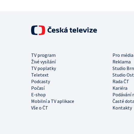
TV program
Pro média
Živé vysílání
Reklama
TV poplatky
Studio Br
Teletext
Studio Os
Podcasty
Rada ČT
Počasí
Kariéra
E-shop
Podávání 
Mobilní a TV aplikace
Časté dot
Vše o ČT
Kontakty