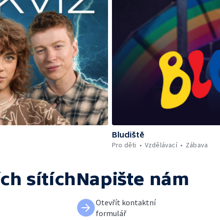
Bludiště
Pro děti
Vzdělávací
Zábava
ch sítích
Napište nám
Otevřít kontaktní
formulář