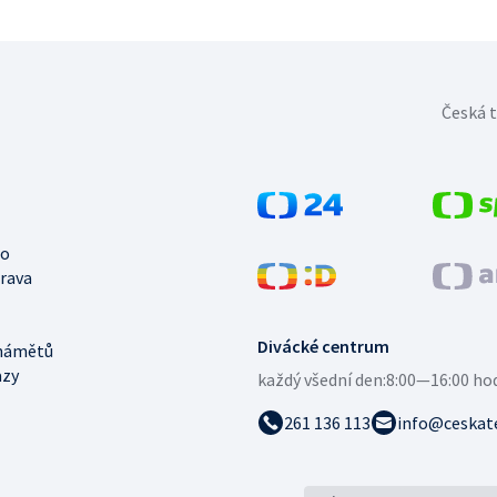
Česká t
no
trava
Divácké centrum
námětů
azy
každý všední den:
8:00—16:00 ho
261 136 113
info@ceskate