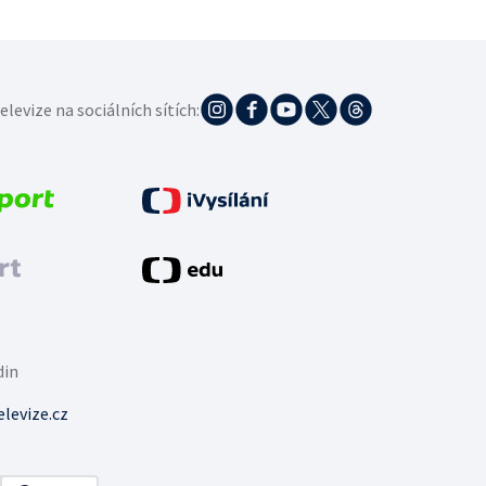
elevize na sociálních sítích:
din
levize.cz