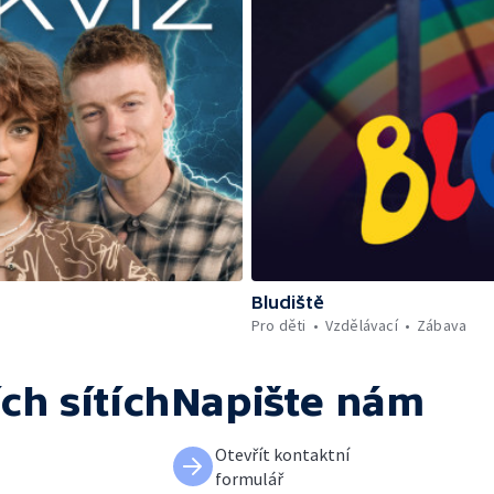
Bludiště
Pro děti
Vzdělávací
Zábava
ch sítích
Napište nám
Otevřít kontaktní
formulář