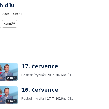
h dílu
o
2009
•
Česko
Soutěž
17. července
Poslední vysílání
20. 7. 2026
na ČT1
26 min
16. července
Poslední vysílání
17. 7. 2026
na ČT1
25 min