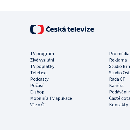
TV program
Pro média
Živé vysílání
Reklama
TV poplatky
Studio Br
Teletext
Studio Os
Podcasty
Rada ČT
Počasí
Kariéra
E-shop
Podávání 
Mobilní a TV aplikace
Časté dot
Vše o ČT
Kontakty