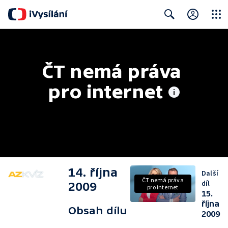
Close
Search
ČT nemá práva 
pro internet
14. října
Další
ČT nemá práva
díl
2009
pro internet
15.
října
Obsah dílu
2009