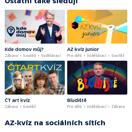
Ostatní také sledují
Kde domov můj?
AZ kvíz junior
Zábava
Soutěž
Vzdělávací
Pro děti
Vzdělávací
Soutěž
ČT art kvíz
Bludiště
Zábava
Soutěž
Pro děti
Vzdělávací
Zábava
AZ-kvíz
na sociálních sítích