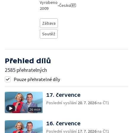
Vyrobeno
•
Česko
2009
Zábava
Soutěž
Přehled dílů
2585 přehratelných
Pouze přehratelné díly
17. července
Poslední vysílání
20. 7. 2026
na ČT1
26 min
16. července
Poslední vysílání
17. 7. 2026
na ČT1