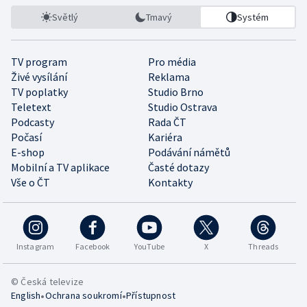
Světlý
Tmavý
Systém
TV program
Pro média
Živé vysílání
Reklama
TV poplatky
Studio Brno
Teletext
Studio Ostrava
Podcasty
Rada ČT
Počasí
Kariéra
E-shop
Podávání námětů
Mobilní a TV aplikace
Časté dotazy
Vše o ČT
Kontakty
Instagram
Facebook
YouTube
X
Threads
© Česká televize
•
•
English
Ochrana soukromí
Přístupnost