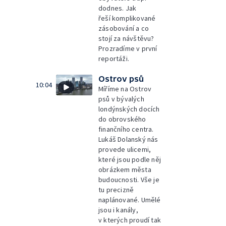
dodnes. Jak
řeší komplikované
zásobování a co
stojí za návštěvu?
Prozradíme v první
reportáži.
Ostrov psů
10:04
Míříme na Ostrov
psů v bývalých
londýnských docích
do obrovského
finančního centra.
Lukáš Dolanský nás
provede ulicemi,
které jsou podle něj
obrázkem města
budoucnosti. Vše je
tu precizně
naplánované. Umělé
jsou i kanály,
v kterých proudí tak