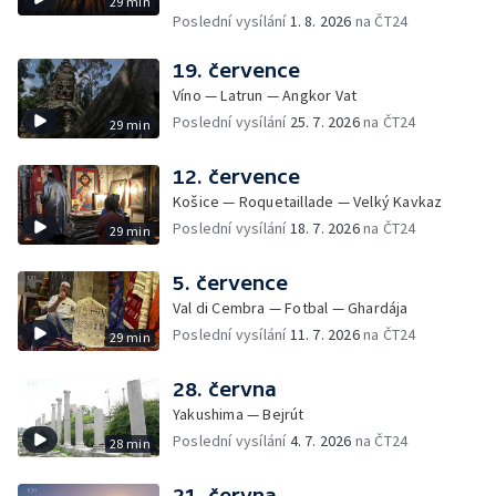
29 min
Poslední vysílání
1. 8. 2026
na ČT24
19. července
Víno — Latrun — Angkor Vat
Poslední vysílání
25. 7. 2026
na ČT24
29 min
12. července
Košice — Roquetaillade — Velký Kavkaz
Poslední vysílání
18. 7. 2026
na ČT24
29 min
5. července
Val di Cembra — Fotbal — Ghardája
Poslední vysílání
11. 7. 2026
na ČT24
29 min
28. června
Yakushima — Bejrút
Poslední vysílání
4. 7. 2026
na ČT24
28 min
21. června