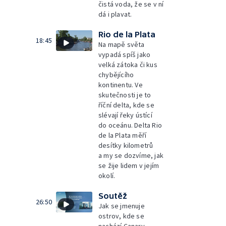
čistá voda, že se v ní
dá i plavat.
Rio de la Plata
18:45
Na mapě světa
vypadá spíš jako
velká zátoka či kus
chybějícího
kontinentu. Ve
skutečnosti je to
říční delta, kde se
slévají řeky ústící
do oceánu. Delta Rio
de la Plata měří
desítky kilometrů
a my se dozvíme, jak
se žije lidem v jejím
okolí.
Soutěž
26:50
Jak se jmenuje
ostrov, kde se