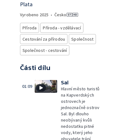
Plata
Vyrobeno
2025
•
Česko
Příroda
Příroda - vzdělávací
Cestování za přírodou
Společnost
Společnost - cestování
Části dílu
Sal
01:09
Hlavní město turistů
na Kapverdských
ostrovech je
jednoznačně ostrov
Sal. Byl dlouho
neobývaný kvůli
nedostatku pitné
vody, který jeho
obyvatele trápí