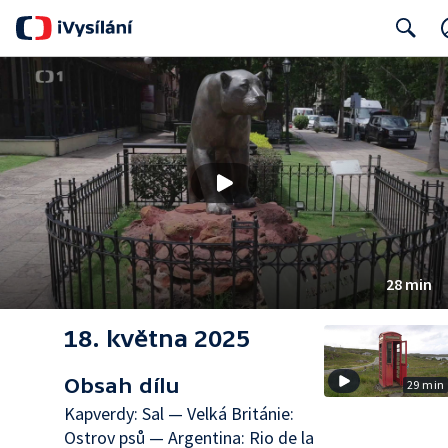
Search
28 min
18. května 2025
Obsah dílu
29 min
Kapverdy: Sal — Velká Británie:
Ostrov psů — Argentina: Rio de la