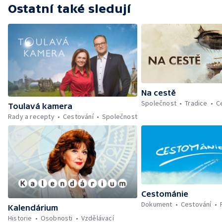
Ostatní také sledují
Na cestě
Společnost
Tradice
C
Toulavá kamera
Rady a recepty
Cestování
Společnost
Cestománie
Dokument
Cestování
Kalendárium
Historie
Osobnosti
Vzdělávací