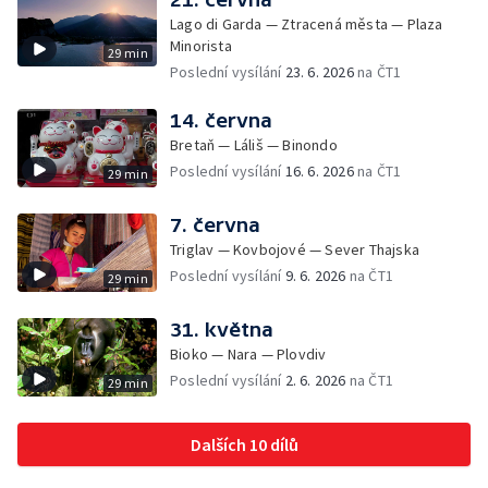
Lago di Garda — Ztracená města — Plaza
Minorista
29 min
Poslední vysílání
23. 6. 2026
na ČT1
14. června
Bretaň — Láliš — Binondo
Poslední vysílání
16. 6. 2026
na ČT1
29 min
7. června
Triglav — Kovbojové — Sever Thajska
Poslední vysílání
9. 6. 2026
na ČT1
29 min
31. května
Bioko — Nara — Plovdiv
Poslední vysílání
2. 6. 2026
na ČT1
29 min
Dalších 10 dílů