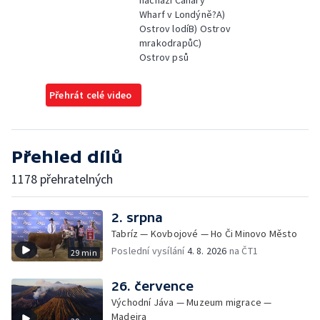
nachází Canary
Wharf v Londýně?A)
Ostrov lodíB) Ostrov
mrakodrapůC)
Ostrov psů
Přehrát celé video
Přehled dílů
1178 přehratelných
2. srpna
Tabríz — Kovbojové — Ho Či Minovo Město
Poslední vysílání
4. 8. 2026
na ČT1
29 min
26. července
Východní Jáva — Muzeum migrace —
Madeira