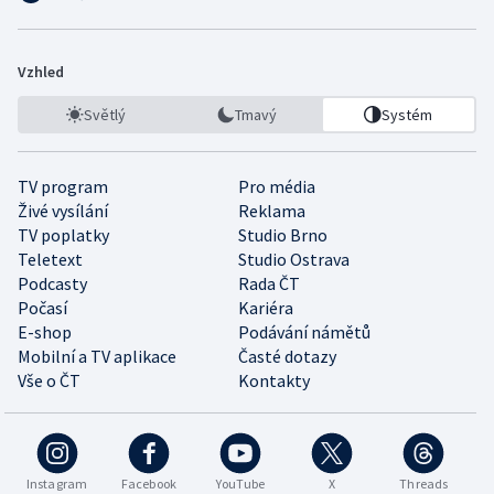
Vzhled
Světlý
Tmavý
Systém
TV program
Pro média
Živé vysílání
Reklama
TV poplatky
Studio Brno
Teletext
Studio Ostrava
Podcasty
Rada ČT
Počasí
Kariéra
E-shop
Podávání námětů
Mobilní a TV aplikace
Časté dotazy
Vše o ČT
Kontakty
Instagram
Facebook
YouTube
X
Threads