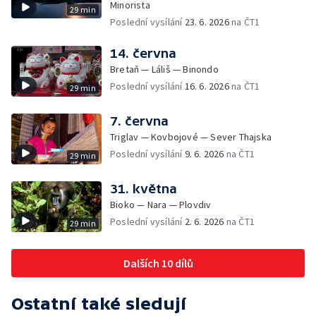
Minorista
29 min
Poslední vysílání
23. 6. 2026
na ČT1
14. června
Bretaň — Láliš — Binondo
Poslední vysílání
16. 6. 2026
na ČT1
29 min
7. června
Triglav — Kovbojové — Sever Thajska
Poslední vysílání
9. 6. 2026
na ČT1
29 min
31. května
Bioko — Nara — Plovdiv
Poslední vysílání
2. 6. 2026
na ČT1
29 min
Dalších 10 dílů
Ostatní také sledují