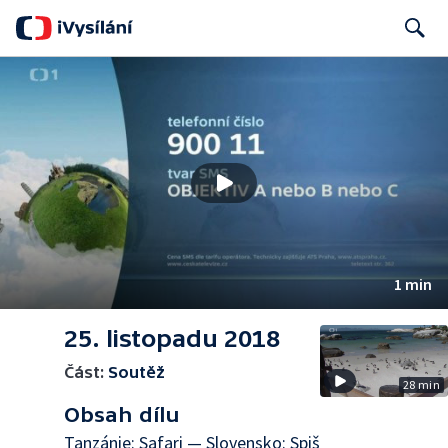
Search
1 min
25. listopadu 2018
Část:
Soutěž
28 min
Obsah dílu
Tanzánie: Safari — Slovensko: Spiš