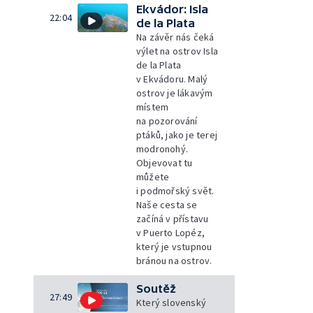
Ekvádor: Isla
22:04
de la Plata
Na závěr nás čeká
výlet na ostrov Isla
de la Plata
v Ekvádoru. Malý
ostrov je lákavým
místem
na pozorování
ptáků, jako je terej
modronohý.
Objevovat tu
můžete
i podmořský svět.
Naše cesta se
začíná v přístavu
v Puerto Lopéz,
který je vstupnou
bránou na ostrov.
Soutěž
27:49
Který slovenský