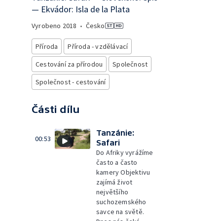
— Ekvádor: Isla de la Plata
Vyrobeno
2018
•
Česko
Příroda
Příroda - vzdělávací
Cestování za přírodou
Společnost
Společnost - cestování
Části dílu
Tanzánie:
00:53
Safari
Do Afriky vyrážíme
často a často
kamery Objektivu
zajímá život
největšího
suchozemského
savce na světě.