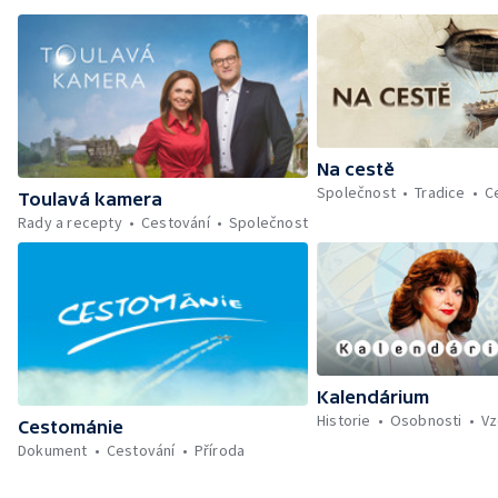
Na cestě
Společnost
Tradice
C
Toulavá kamera
Rady a recepty
Cestování
Společnost
Kalendárium
Historie
Osobnosti
Vz
Cestománie
Dokument
Cestování
Příroda