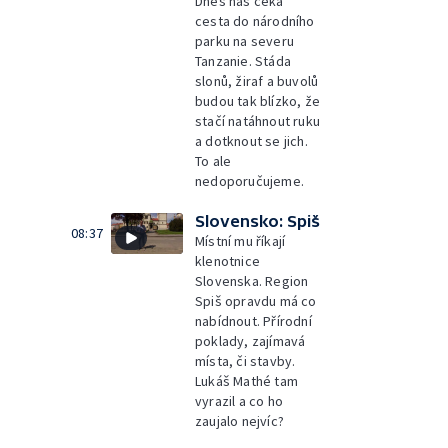
Dnes nás čeká
cesta do národního
parku na severu
Tanzanie. Stáda
slonů, žiraf a buvolů
budou tak blízko, že
stačí natáhnout ruku
a dotknout se jich.
To ale
nedoporučujeme.
Slovensko: Spiš
08:37
Místní mu říkají
klenotnice
Slovenska. Region
Spiš opravdu má co
nabídnout. Přírodní
poklady, zajímavá
místa, či stavby.
Lukáš Mathé tam
vyrazil a co ho
zaujalo nejvíc?