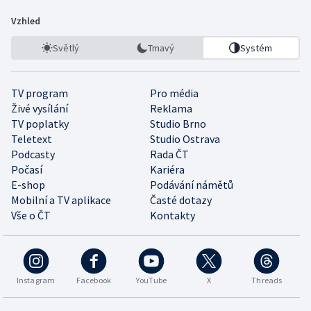
Vzhled
Světlý
Tmavý
Systém
TV program
Pro média
Živé vysílání
Reklama
TV poplatky
Studio Brno
Teletext
Studio Ostrava
Podcasty
Rada ČT
Počasí
Kariéra
E-shop
Podávání námětů
Mobilní a TV aplikace
Časté dotazy
Vše o ČT
Kontakty
Instagram
Facebook
YouTube
X
Threads