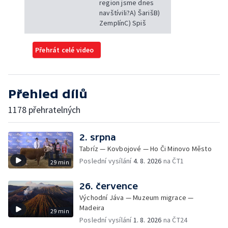
region jsme dnes
navštívili?A) ŠarišB)
ZemplínC) Spiš
Přehrát celé video
Přehled dílů
1178 přehratelných
2. srpna
Tabríz — Kovbojové — Ho Či Minovo Město
Poslední vysílání
4. 8. 2026
na ČT1
29 min
26. července
Východní Jáva — Muzeum migrace —
Madeira
29 min
Poslední vysílání
1. 8. 2026
na ČT24