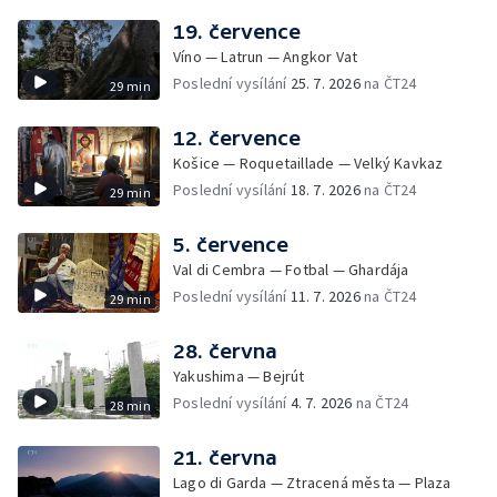
19. července
Víno — Latrun — Angkor Vat
Poslední vysílání
25. 7. 2026
na ČT24
29 min
12. července
Košice — Roquetaillade — Velký Kavkaz
Poslední vysílání
18. 7. 2026
na ČT24
29 min
5. července
Val di Cembra — Fotbal — Ghardája
Poslední vysílání
11. 7. 2026
na ČT24
29 min
28. června
Yakushima — Bejrút
Poslední vysílání
4. 7. 2026
na ČT24
28 min
21. června
Lago di Garda — Ztracená města — Plaza