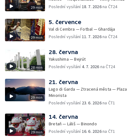
Poslední vysílání
18. 7. 2026
na ČT24
29 min
5. července
Val di Cembra — Fotbal — Ghardája
Poslední vysílání
11. 7. 2026
na ČT24
29 min
28. června
Yakushima — Bejrút
Poslední vysílání
4. 7. 2026
na ČT24
28 min
21. června
Lago di Garda — Ztracená města — Plaza
Minorista
29 min
Poslední vysílání
23. 6. 2026
na ČT1
14. června
Bretaň — Láliš — Binondo
Poslední vysílání
16. 6. 2026
na ČT1
29 min