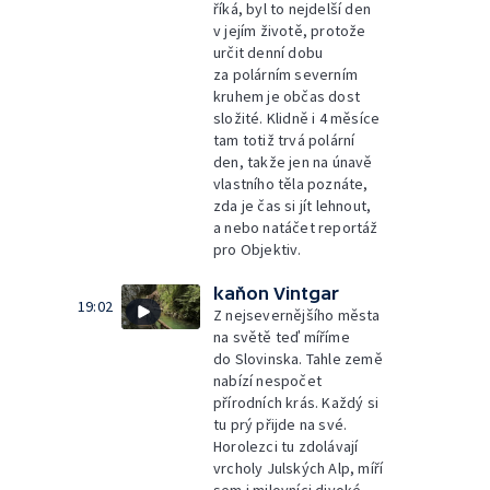
říká, byl to nejdelší den
v jejím životě, protože
určit denní dobu
za polárním severním
kruhem je občas dost
složité. Klidně i 4 měsíce
tam totiž trvá polární
den, takže jen na únavě
vlastního těla poznáte,
zda je čas si jít lehnout,
a nebo natáčet reportáž
pro Objektiv.
kaňon Vintgar
19:02
Z nejsevernějšího města
na světě teď míříme
do Slovinska. Tahle země
nabízí nespočet
přírodních krás. Každý si
tu prý přijde na své.
Horolezci tu zdolávají
vrcholy Julských Alp, míří