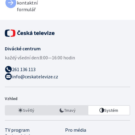
kontaktní
formulář
Divácké centrum
každý všední den:
8:00—16:00 hodin
261 136 113
info@ceskatelevize.cz
Vzhled
Světlý
Tmavý
Systém
TV program
Pro média