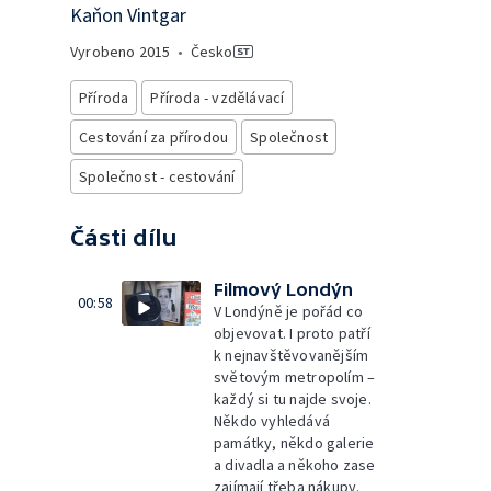
Kaňon Vintgar
Vyrobeno
2015
•
Česko
Příroda
Příroda - vzdělávací
Cestování za přírodou
Společnost
Společnost - cestování
Části dílu
Filmový Londýn
00:58
V Londýně je pořád co
objevovat. I proto patří
k nejnavštěvovanějším
světovým metropolím –
každý si tu najde svoje.
Někdo vyhledává
památky, někdo galerie
a divadla a někoho zase
zajímají třeba nákupy.