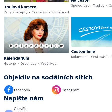
Na cestě
Společnost
Tradice
C
Toulavá kamera
Rady a recepty
Cestování
Společnost
Cestománie
Dokument
Cestování
Kalendárium
Historie
Osobnosti
Vzdělávací
Objektiv
na sociálních sítích
Facebook
Instagram
Napište nám
Otevřít