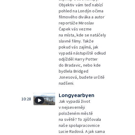
Objektiv vám teď nabízí
pohled na Londýn očima
filmového diváka a autor
reportáže Miroslav
Čapek vás vezme
na místa, kde se natáčely
slavné filmy. Takže
pokud vás zajímá, jak
vypadá nástupiště odkud
odjížděl Harry Potter
do Bradavic, nebo kde
bydlela Bridged
Jonesová, budete určitě
nadšeni.
Longyearbyen
10:28
Jak vypadá život
v nejseverněji
položeném městě
na světě? To zjišťovala
naše spolupracovnice
Lucie Radová. A jak sama