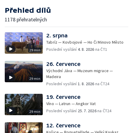
Přehled dílů
1178 přehratelných
2. srpna
Tabríz — Kovbojové — Ho Či Minovo Město
Poslední vysílání
4. 8. 2026
na ČT1
29 min
26. července
Východní Jáva — Muzeum migrace —
Madeira
29 min
Poslední vysílání
1. 8. 2026
na ČT24
19. července
Víno — Latrun — Angkor Vat
Poslední vysílání
25. 7. 2026
na ČT24
29 min
12. července
Košice — Roquetaillade — Velký Kavkaz