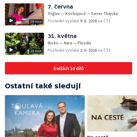
7. června
Triglav — Kovbojové — Sever Thajska
Poslední vysílání
9. 6. 2026
na ČT1
29 min
31. května
Bioko — Nara — Plovdiv
Poslední vysílání
2. 6. 2026
na ČT1
29 min
Dalších 10 dílů
Ostatní také sledují