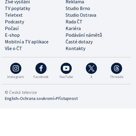
Živé vysílání
Reklama
TV poplatky
Studio Brno
Teletext
Studio Ostrava
Podcasty
Rada ČT
Počasí
Kariéra
E-shop
Podávání námětů
Mobilní a TV aplikace
Časté dotazy
Vše o ČT
Kontakty
Instagram
Facebook
YouTube
X
Threads
© Česká televize
•
•
English
Ochrana soukromí
Přístupnost