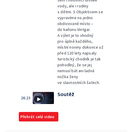
sem i milovníci divoké
vody, ale i rodiny
s dětmi. S Objektivem se
vypravíme na jedno
obdivované místo –
do kaňonu Vintgar.
A výlet je to vhodný
pro úplně každého,
místní noviny dokonce už
před 120 lety napsaly:
turistický chodník je tak
pohodlný, že se jej
nemusí bát ani ladná
nožka ženy
ve slavnostních šatech.
Soutěž
26:23
Přehrát celé video