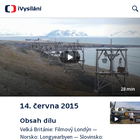
Searc
28 min
14. června 2015
Obsah dílu
28
Velká Británie: Filmový Londýn —
Norsko: Longyearbyen — Slovinsko: