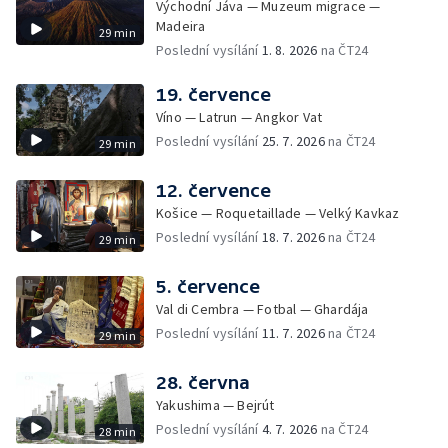
Východní Jáva — Muzeum migrace —
Madeira
29 min
Poslední vysílání
1. 8. 2026
na ČT24
19. července
Víno — Latrun — Angkor Vat
Poslední vysílání
25. 7. 2026
na ČT24
29 min
12. července
Košice — Roquetaillade — Velký Kavkaz
Poslední vysílání
18. 7. 2026
na ČT24
29 min
5. července
Val di Cembra — Fotbal — Ghardája
Poslední vysílání
11. 7. 2026
na ČT24
29 min
28. června
Yakushima — Bejrút
Poslední vysílání
4. 7. 2026
na ČT24
28 min