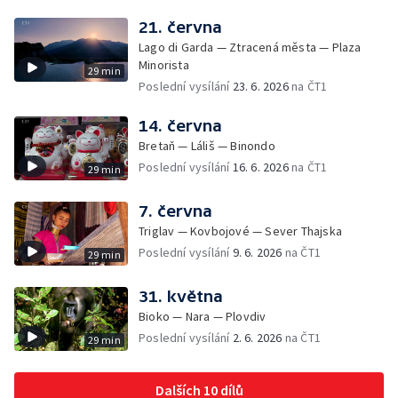
21. června
Lago di Garda — Ztracená města — Plaza
Minorista
29 min
Poslední vysílání
23. 6. 2026
na ČT1
14. června
Bretaň — Láliš — Binondo
Poslední vysílání
16. 6. 2026
na ČT1
29 min
7. června
Triglav — Kovbojové — Sever Thajska
Poslední vysílání
9. 6. 2026
na ČT1
29 min
31. května
Bioko — Nara — Plovdiv
Poslední vysílání
2. 6. 2026
na ČT1
29 min
Dalších 10 dílů