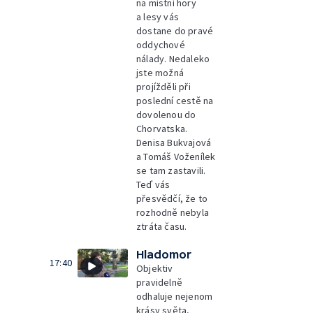
na místní hory
a lesy vás
dostane do pravé
oddychové
nálady. Nedaleko
jste možná
projížděli při
poslední cestě na
dovolenou do
Chorvatska.
Denisa Bukvajová
a Tomáš Voženílek
se tam zastavili.
Teď vás
přesvědčí, že to
rozhodně nebyla
ztráta času.
Hladomor
17:40
Objektiv
pravidelně
odhaluje nejenom
krásy světa,