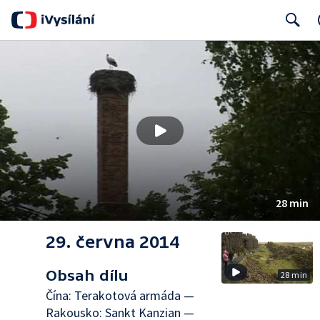
Search
28 min
29. června 2014
Obsah dílu
28 min
Čína: Terakotová armáda —
Rakousko: Sankt Kanzian —