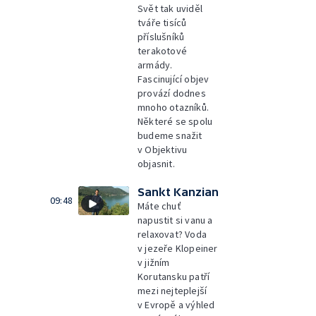
Svět tak uviděl
tváře tisíců
příslušníků
terakotové
armády.
Fascinující objev
provází dodnes
mnoho otazníků.
Některé se spolu
budeme snažit
v Objektivu
objasnit.
Sankt Kanzian
09:48
Máte chuť
napustit si vanu a
relaxovat? Voda
v jezeře Klopeiner
v jižním
Korutansku patří
mezi nejteplejší
v Evropě a výhled