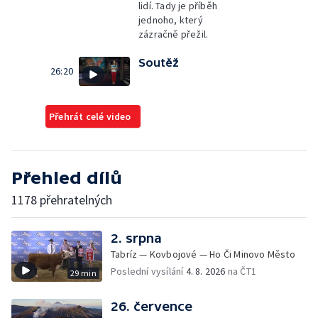
lidí. Tady je příběh
jednoho, který
zázračně přežil.
Soutěž
26:20
Přehrát celé video
Přehled dílů
1178 přehratelných
2. srpna
Tabríz — Kovbojové — Ho Či Minovo Město
Poslední vysílání
4. 8. 2026
na ČT1
29 min
26. července