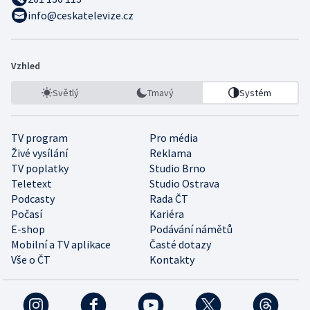
info@ceskatelevize.cz
Vzhled
Světlý
Tmavý
Systém
TV program
Pro média
Živé vysílání
Reklama
TV poplatky
Studio Brno
Teletext
Studio Ostrava
Podcasty
Rada ČT
Počasí
Kariéra
E-shop
Podávání námětů
Mobilní a TV aplikace
Časté dotazy
Vše o ČT
Kontakty