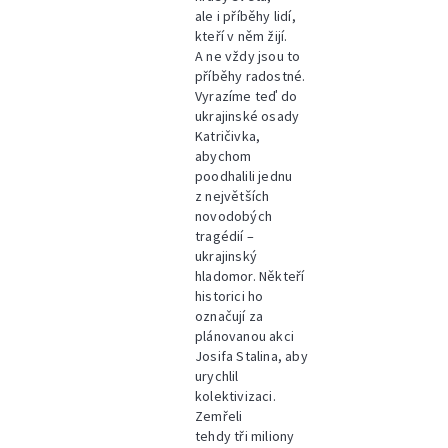
ale i příběhy lidí,
kteří v něm žijí.
A ne vždy jsou to
příběhy radostné.
Vyrazíme teď do
ukrajinské osady
Katričivka,
abychom
poodhalili jednu
z největších
novodobých
tragédií –
ukrajinský
hladomor. Někteří
historici ho
označují za
plánovanou akci
Josifa Stalina, aby
urychlil
kolektivizaci.
Zemřeli
tehdy tři miliony