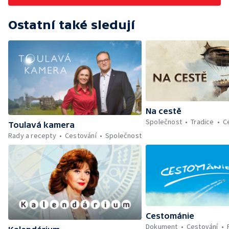
Ostatní také sledují
Na cestě
Společnost
Tradice
C
Toulavá kamera
Rady a recepty
Cestování
Společnost
Cestománie
Dokument
Cestování