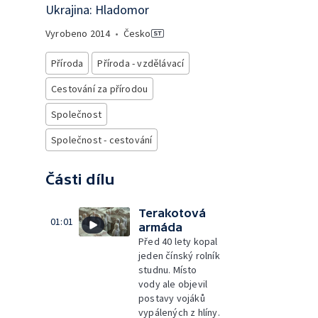
Ukrajina: Hladomor
Vyrobeno
2014
•
Česko
Příroda
Příroda - vzdělávací
Cestování za přírodou
Společnost
Společnost - cestování
Části dílu
Terakotová
01:01
armáda
Před 40 lety kopal
jeden čínský rolník
studnu. Místo
vody ale objevil
postavy vojáků
vypálených z hlíny.