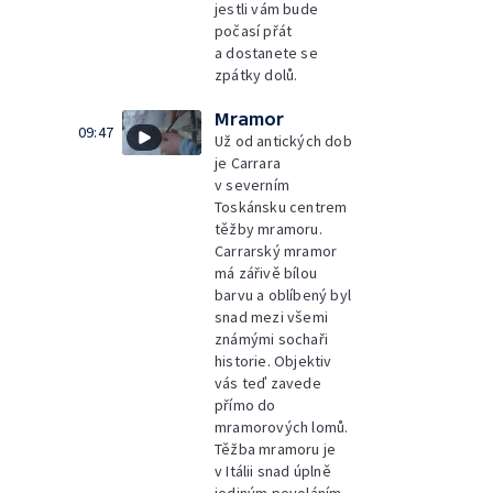
jestli vám bude
počasí přát
a dostanete se
zpátky dolů.
Mramor
09:47
Už od antických dob
je Carrara
v severním
Toskánsku centrem
těžby mramoru.
Carrarský mramor
má zářivě bílou
barvu a oblíbený byl
snad mezi všemi
známými sochaři
historie. Objektiv
vás teď zavede
přímo do
mramorových lomů.
Těžba mramoru je
v Itálii snad úplně