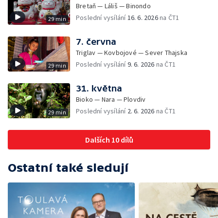
Bretaň — Láliš — Binondo
Poslední vysílání
16. 6. 2026
na ČT1
29 min
7. června
Triglav — Kovbojové — Sever Thajska
Poslední vysílání
9. 6. 2026
na ČT1
29 min
31. května
Bioko — Nara — Plovdiv
Poslední vysílání
2. 6. 2026
na ČT1
29 min
Dalších 10 dílů
Ostatní také sledují