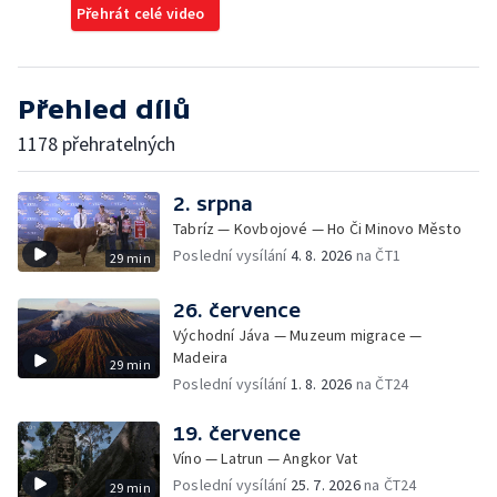
Přehrát celé video
Přehled dílů
1178 přehratelných
2. srpna
Tabríz — Kovbojové — Ho Či Minovo Město
Poslední vysílání
4. 8. 2026
na ČT1
29 min
26. července
Východní Jáva — Muzeum migrace —
Madeira
29 min
Poslední vysílání
1. 8. 2026
na ČT24
19. července
Víno — Latrun — Angkor Vat
Poslední vysílání
25. 7. 2026
na ČT24
29 min