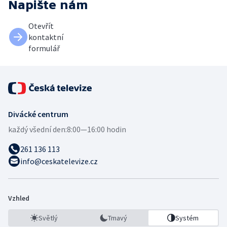
Napište nám
Otevřít
kontaktní
formulář
Divácké centrum
každý všední den:
8:00—16:00 hodin
261 136 113
info@ceskatelevize.cz
Vzhled
Světlý
Tmavý
Systém