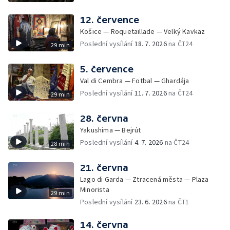
12. července
Košice — Roquetaillade — Velký Kavkaz
Poslední vysílání
18. 7. 2026
na ČT24
29 min
5. července
Val di Cembra — Fotbal — Ghardája
Poslední vysílání
11. 7. 2026
na ČT24
29 min
28. června
Yakushima — Bejrút
Poslední vysílání
4. 7. 2026
na ČT24
28 min
21. června
Lago di Garda — Ztracená města — Plaza
Minorista
29 min
Poslední vysílání
23. 6. 2026
na ČT1
14. června