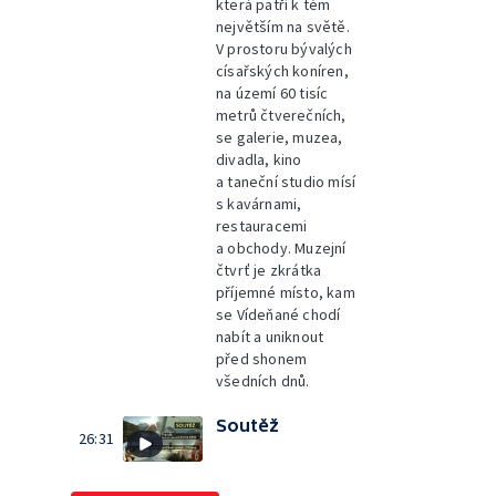
která patří k těm
největším na světě.
V prostoru bývalých
císařských koníren,
na území 60 tisíc
metrů čtverečních,
se galerie, muzea,
divadla, kino
a taneční studio mísí
s kavárnami,
restauracemi
a obchody. Muzejní
čtvrť je zkrátka
příjemné místo, kam
se Vídeňané chodí
nabít a uniknout
před shonem
všedních dnů.
Soutěž
26:31