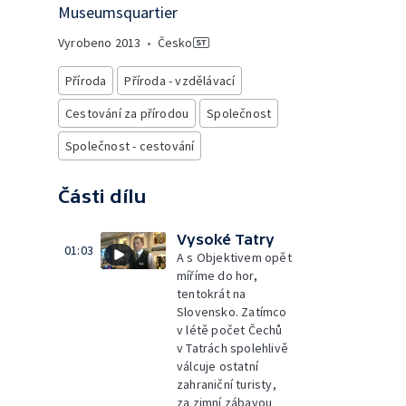
Museumsquartier
Vyrobeno
2013
•
Česko
Příroda
Příroda - vzdělávací
Cestování za přírodou
Společnost
Společnost - cestování
Části dílu
Vysoké Tatry
01:03
A s Objektivem opět
míříme do hor,
tentokrát na
Slovensko. Zatímco
v létě počet Čechů
v Tatrách spolehlivě
válcuje ostatní
zahraniční turisty,
za zimní zábavou