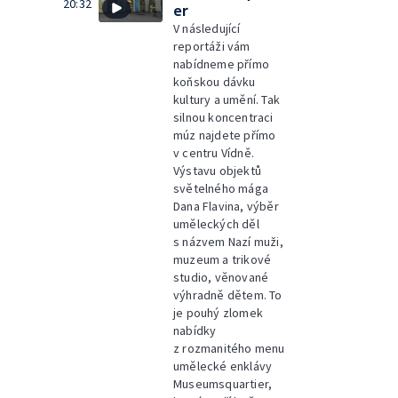
20:32
er
V následující
reportáži vám
nabídneme přímo
koňskou dávku
kultury a umění. Tak
silnou koncentraci
múz najdete přímo
v centru Vídně.
Výstavu objektů
světelného mága
Dana Flavina, výběr
uměleckých děl
s názvem Nazí muži,
muzeum a trikové
studio, věnované
výhradně dětem. To
je pouhý zlomek
nabídky
z rozmanitého menu
umělecké enklávy
Museumsquartier,