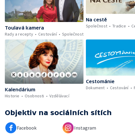
Na cestě
Společnost
Tradice
C
Toulavá kamera
Rady a recepty
Cestování
Společnost
Cestománie
Dokument
Cestování
Kalendárium
Historie
Osobnosti
Vzdělávací
Objektiv
na sociálních sítích
Facebook
Instagram