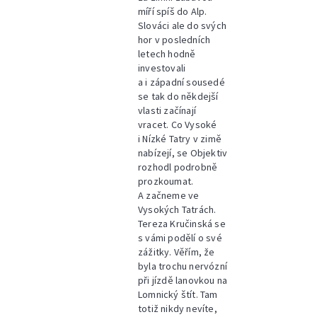
míří spíš do Alp.
Slováci ale do svých
hor v posledních
letech hodně
investovali
a i západní sousedé
se tak do někdejší
vlasti začínají
vracet. Co Vysoké
i Nízké Tatry v zimě
nabízejí, se Objektiv
rozhodl podrobně
prozkoumat.
A začneme ve
Vysokých Tatrách.
Tereza Kručinská se
s vámi podělí o své
zážitky. Věřím, že
byla trochu nervózní
při jízdě lanovkou na
Lomnický štít. Tam
totiž nikdy nevíte,