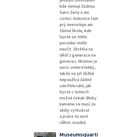
jediným povoláním
kde nemají žádnou
šanci ženy a ani
cizinci. Dokonce tam
prý neexistuje ani
žádná škola, kde
byste se tohle
povolání mohli
naučit. Zkrátka se
dědí z generace na
generaci. Mramor je
navíc velmi křehký,
takže se při těžbě
nepoužívá žádné
odstřelování, jak
byste v lomech
možná čekali. Bloky
kamene se musí ze
skály vyřezávat
a práce to není
vůbec snadná.
Museumsquarti