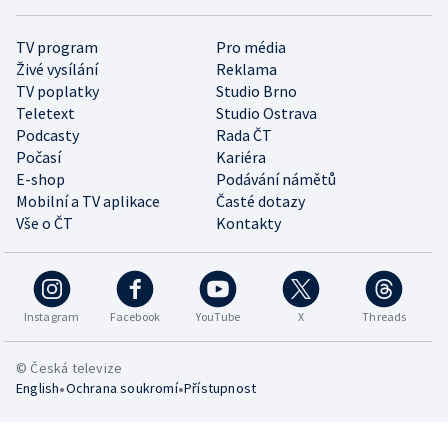
TV program
Pro média
Živé vysílání
Reklama
TV poplatky
Studio Brno
Teletext
Studio Ostrava
Podcasty
Rada ČT
Počasí
Kariéra
E-shop
Podávání námětů
Mobilní a TV aplikace
Časté dotazy
Vše o ČT
Kontakty
Instagram
Facebook
YouTube
X
Threads
© Česká televize
•
•
English
Ochrana soukromí
Přístupnost