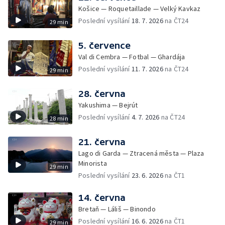
Košice — Roquetaillade — Velký Kavkaz
Poslední vysílání
18. 7. 2026
na ČT24
29 min
5. července
Val di Cembra — Fotbal — Ghardája
Poslední vysílání
11. 7. 2026
na ČT24
29 min
28. června
Yakushima — Bejrút
Poslední vysílání
4. 7. 2026
na ČT24
28 min
21. června
Lago di Garda — Ztracená města — Plaza
Minorista
29 min
Poslední vysílání
23. 6. 2026
na ČT1
14. června
Bretaň — Láliš — Binondo
Poslední vysílání
16. 6. 2026
na ČT1
29 min