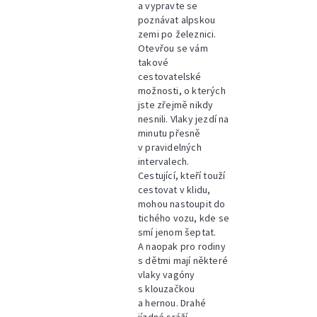
a vypravte se
poznávat alpskou
zemi po železnici.
Otevřou se vám
takové
cestovatelské
možnosti, o kterých
jste zřejmě nikdy
nesnili. Vlaky jezdí na
minutu přesně
v pravidelných
intervalech.
Cestující, kteří touží
cestovat v klidu,
mohou nastoupit do
tichého vozu, kde se
smí jenom šeptat.
A naopak pro rodiny
s dětmi mají některé
vlaky vagóny
s klouzačkou
a hernou. Drahé