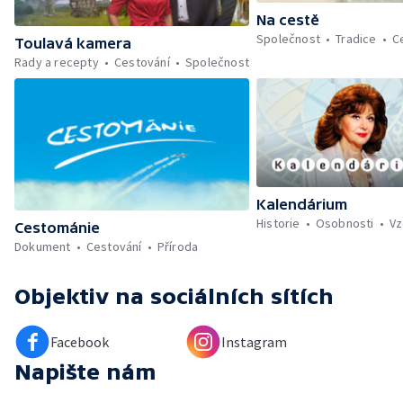
Na cestě
Společnost
Tradice
C
Toulavá kamera
Rady a recepty
Cestování
Společnost
Kalendárium
Historie
Osobnosti
Vz
Cestománie
Dokument
Cestování
Příroda
Objektiv
na sociálních sítích
Facebook
Instagram
Napište nám