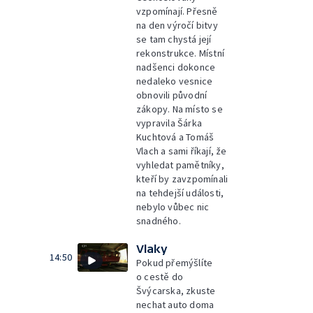
vzpomínají. Přesně
na den výročí bitvy
se tam chystá její
rekonstrukce. Místní
nadšenci dokonce
nedaleko vesnice
obnovili původní
zákopy. Na místo se
vypravila Šárka
Kuchtová a Tomáš
Vlach a sami říkají, že
vyhledat pamětníky,
kteří by zavzpomínali
na tehdejší události,
nebylo vůbec nic
snadného.
Vlaky
14:50
Pokud přemýšlíte
o cestě do
Švýcarska, zkuste
nechat auto doma