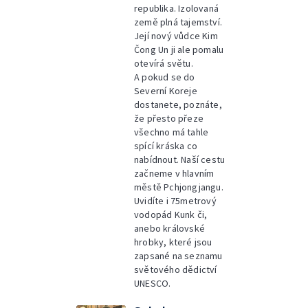
republika. Izolovaná
země plná tajemství.
Její nový vůdce Kim
Čong Un ji ale pomalu
otevírá světu.
A pokud se do
Severní Koreje
dostanete, poznáte,
že přesto přeze
všechno má tahle
spící kráska co
nabídnout. Naší cestu
začneme v hlavním
městě Pchjongjangu.
Uvidíte i 75metrový
vodopád Kunk či,
anebo královské
hrobky, které jsou
zapsané na seznamu
světového dědictví
UNESCO.