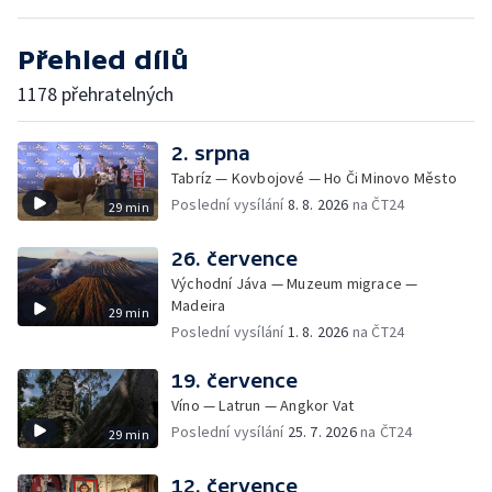
Přehled dílů
1178 přehratelných
2. srpna
Tabríz — Kovbojové — Ho Či Minovo Město
Poslední vysílání
8. 8. 2026
na ČT24
29 min
26. července
Východní Jáva — Muzeum migrace —
Madeira
29 min
Poslední vysílání
1. 8. 2026
na ČT24
19. července
Víno — Latrun — Angkor Vat
Poslední vysílání
25. 7. 2026
na ČT24
29 min
12. července