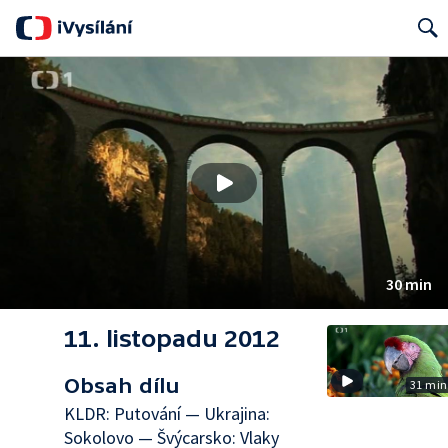
Search
30 min
11. listopadu 2012
Obsah dílu
31 min
KLDR: Putování — Ukrajina:
Sokolovo — Švýcarsko: Vlaky