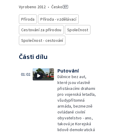
Vyrobeno
2012
•
Česko
Příroda
Příroda - vzdělávací
Cestování za přírodou
Společnost
Společnost - cestování
Části dílu
Putování
01:02
Dálnice bez aut,
které jsou vlastně
přistávacími drahami
pro vojenská letadla,
všudypřítomná
armáda, bezmezně
ovládané civilní
obyvatelstvo - ano,
taková je Korejská
lidově demokratická