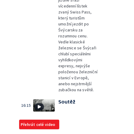
jízdné sráží
vícedenní lístek
zvaný Swiss Pass,
který turistům
umožní jezdit po
Švýcarsku za
rozumnou cenu.
Vedle klasické
železnice se Švýcaři
chlubí speciálními
vyhlídkovými
expresy, nejvýše
položenou železniční
stanicí v Evropě,
anebo nejstrmější
zubačkou na světě.
Soutěž
16:15
Přehrát celé video