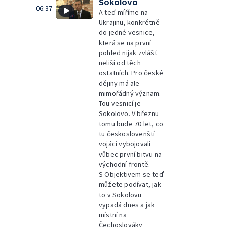
Sokolovo
06:37
A teď míříme na
Ukrajinu, konkrétně
do jedné vesnice,
která se na první
pohled nijak zvlášť
neliší od těch
ostatních. Pro české
dějiny má ale
mimořádný význam.
Tou vesnicí je
Sokolovo. V březnu
tomu bude 70 let, co
tu českoslovenští
vojáci vybojovali
vůbec první bitvu na
východní frontě.
S Objektivem se teď
můžete podívat, jak
to v Sokolovu
vypadá dnes a jak
místní na
Čechoslováky