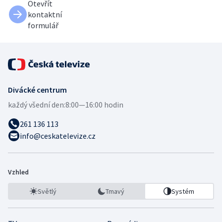
Otevřít
kontaktní
formulář
Divácké centrum
každý všední den:
8:00—16:00 hodin
261 136 113
info@ceskatelevize.cz
Vzhled
Světlý
Tmavý
Systém