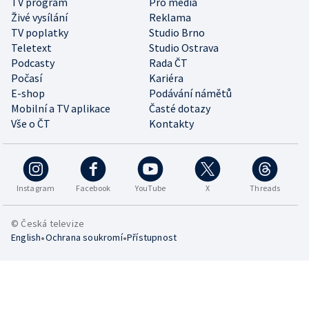
TV program
Pro média
Živé vysílání
Reklama
TV poplatky
Studio Brno
Teletext
Studio Ostrava
Podcasty
Rada ČT
Počasí
Kariéra
E-shop
Podávání námětů
Mobilní a TV aplikace
Časté dotazy
Vše o ČT
Kontakty
Instagram
Facebook
YouTube
X
Threads
© Česká televize
•
•
English
Ochrana soukromí
Přístupnost