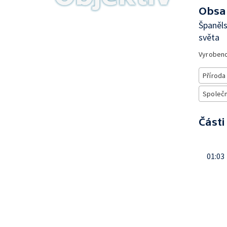
Obsa
Španěl
světa
Vyroben
Příroda
Společn
Části
01:03