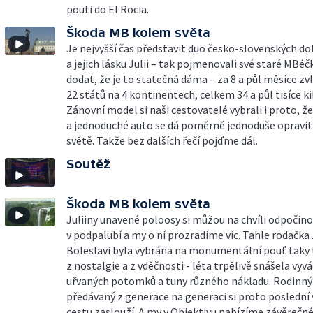
pouti do El Rocia.
Škoda MB kolem světa
Je nejvyšší čas představit duo česko-slovenských d
a jejich lásku Julii – tak pojmenovali své staré MBéč
dodat, že je to statečná dáma – za 8 a půl měsíce zv
22 států na 4 kontinentech, celkem 34 a půl tisíce k
Zánovní model si naši cestovatelé vybrali i proto, že
a jednoduché auto se dá poměrně jednoduše opravit
světě. Takže bez dalších řečí pojďme dál.
Soutěž
Škoda MB kolem světa
Juliiny unavené poloosy si můžou na chvíli odpočin
v podpalubí a my o ní prozradíme víc. Tahle rodačka
Boleslavi byla vybrána na monumentální pouť taky 
z nostalgie a z vděčnosti - léta trpělivě snášela vyv
uřvaných potomků a tuny různého nákladu. Rodinný
předávaný z generace na generaci si proto poslední
cestu zaslouží. A my v Objektivu nabízíme závěrečné