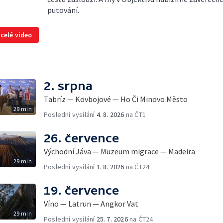
putování.
 celé video
2. srpna
Tabríz — Kovbojové — Ho Či Minovo Město
29 min
Poslední vysílání
4. 8. 2026
na ČT1
26. července
Východní Jáva — Muzeum migrace — Madeira
29 min
Poslední vysílání
1. 8. 2026
na ČT24
19. července
Víno — Latrun — Angkor Vat
29 min
Poslední vysílání
25. 7. 2026
na ČT24