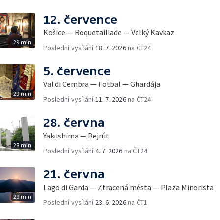
12. července
Košice — Roquetaillade — Velký Kavkaz
29 min
Poslední vysílání
18. 7. 2026
na ČT24
5. července
Val di Cembra — Fotbal — Ghardája
29 min
Poslední vysílání
11. 7. 2026
na ČT24
28. června
Yakushima — Bejrút
28 min
Poslední vysílání
4. 7. 2026
na ČT24
21. června
Lago di Garda — Ztracená města — Plaza Minorista
29 min
Poslední vysílání
23. 6. 2026
na ČT1