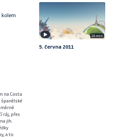
B kolem
26 min
5. června 2011
ím na Costa
o španělské
poměrně
 ráj, přes
na jih.
ědky
y, a to