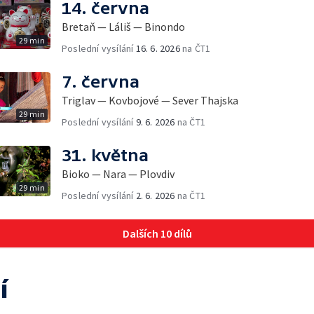
14. června
Bretaň — Láliš — Binondo
29 min
Poslední vysílání
16. 6. 2026
na ČT1
7. června
Triglav — Kovbojové — Sever Thajska
29 min
Poslední vysílání
9. 6. 2026
na ČT1
31. května
Bioko — Nara — Plovdiv
29 min
Poslední vysílání
2. 6. 2026
na ČT1
Dalších 10 dílů
í