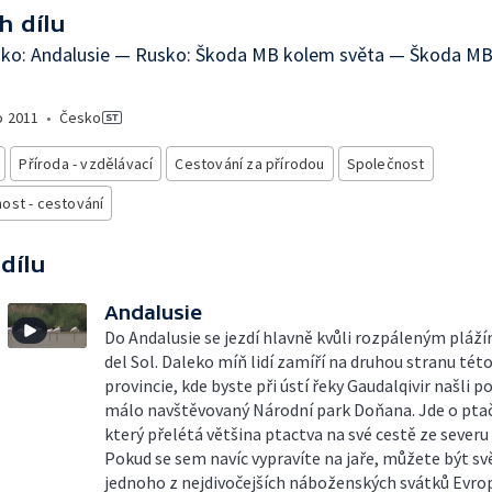
h dílu
sko: Andalusie — Rusko: Škoda MB kolem světa — Škoda M
o
2011
•
Česko
Příroda - vzdělávací
Cestování za přírodou
Společnost
ost - cestování
 dílu
Andalusie
Do Andalusie se jezdí hlavně kvůli rozpáleným pláž
del Sol. Daleko míň lidí zamíří na druhou stranu tét
provincie, kde byste při ústí řeky Gaudalqivir našli 
málo navštěvovaný Národní park Doňana. Jde o ptačí
který přelétá většina ptactva na své cestě ze severu 
Pokud se sem navíc vypravíte na jaře, můžete být sv
jednoho z nejdivočejších náboženských svátků Evrop