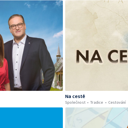
Na cestě
Společnost
Tradice
Cestování