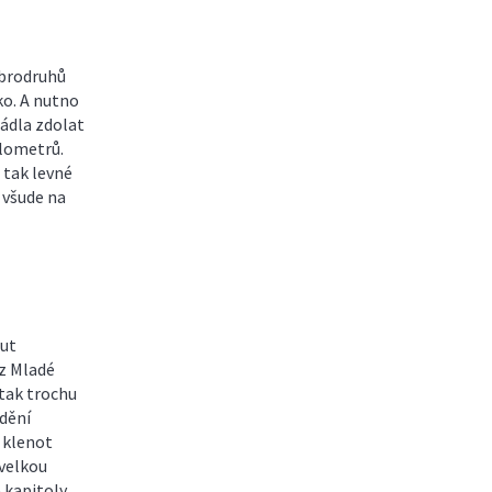
obrodruhů
ko. A nutno
ládla zdolat
ilometrů.
 tak levné
 všude na
out
 z Mladé
tak trochu
ádění
 klenot
 velkou
 kapitoly