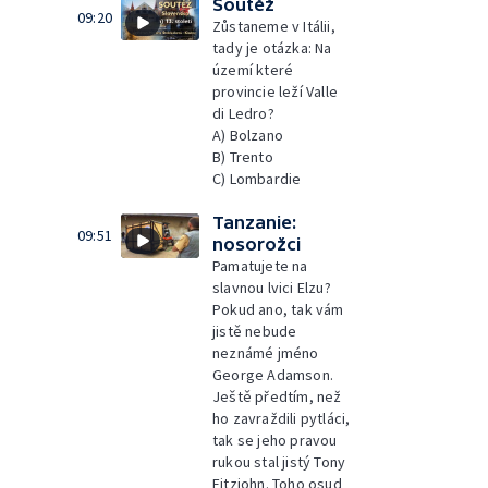
Soutěž
09:20
Zůstaneme v Itálii,
tady je otázka: Na
území které
provincie leží Valle
di Ledro?
A) Bolzano
B) Trento
C) Lombardie
Tanzanie:
09:51
nosorožci
Pamatujete na
slavnou lvici Elzu?
Pokud ano, tak vám
jistě nebude
neznámé jméno
George Adamson.
Ještě předtím, než
ho zavraždili pytláci,
tak se jeho pravou
rukou stal jistý Tony
Fitzjohn. Toho osud