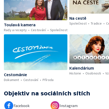
Na cestě
Společnost
Tradice
C
Toulavá kamera
Rady a recepty
Cestování
Společnost
Kalendárium
Historie
Osobnosti
Vz
Cestománie
Dokument
Cestování
Příroda
Objektiv
na sociálních sítích
Facebook
Instagram