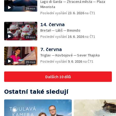
Lago di Garda — Ztracená města — Plaza
Minorista
29 min
Poslední vysílání
23. 6. 2026
na ČT1
14. června
Bretaň — Láliš — Binondo
Poslední vysílání
16. 6. 2026
na ČT1
29 min
7. června
Triglav — Kovbojové — Sever Thajska
Poslední vysílání
9. 6. 2026
na ČT1
29 min
Dalších 10 dílů
Ostatní také sledují