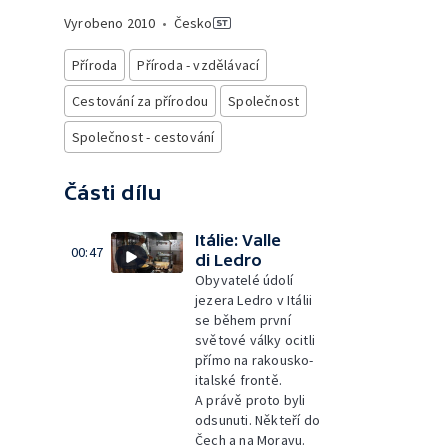
Vyrobeno
2010
•
Česko
Příroda
Příroda - vzdělávací
Cestování za přírodou
Společnost
Společnost - cestování
Části dílu
Itálie: Valle
00:47
di Ledro
Obyvatelé údolí
jezera Ledro v Itálii
se během první
světové války ocitli
přímo na rakousko-
italské frontě.
A právě proto byli
odsunuti. Někteří do
Čech a na Moravu.