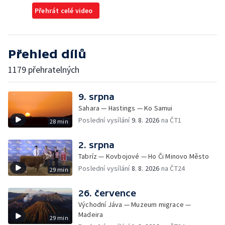
Přehrát celé video
Přehled dílů
1179 přehratelných
9. srpna
Sahara — Hastings — Ko Samui
Poslední vysílání
9. 8. 2026
na ČT1
28 min
2. srpna
Tabríz — Kovbojové — Ho Či Minovo Město
Poslední vysílání
8. 8. 2026
na ČT24
29 min
26. července
Východní Jáva — Muzeum migrace —
Madeira
29 min