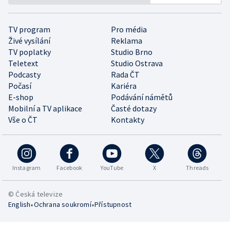
TV program
Pro média
Živé vysílání
Reklama
TV poplatky
Studio Brno
Teletext
Studio Ostrava
Podcasty
Rada ČT
Počasí
Kariéra
E-shop
Podávání námětů
Mobilní a TV aplikace
Časté dotazy
Vše o ČT
Kontakty
Instagram
Facebook
YouTube
X
Threads
© Česká televize
•
•
English
Ochrana soukromí
Přístupnost