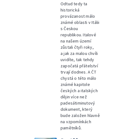
Odtud tedy ta
historická
provázanost málo
známé oblasti v Itálii
s Českou
republikou. Italové
na našem území
zůstali čtyři roky,
a jak za malou chvíli
uvidíte, tak tehdy
započatá přátelství
trvají dodnes. A ČT
chystá o této málo
známé kapitole
českých a italských
dějin více než
padesátiminutový
dokument, který
bude založen hlavně
na vzpomínkách
pamětníků.