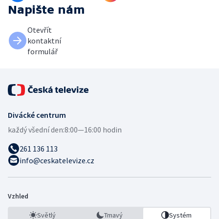
Napište nám
Otevřít
kontaktní
formulář
Divácké centrum
každý všední den:
8:00—16:00 hodin
261 136 113
info@ceskatelevize.cz
Vzhled
Světlý
Tmavý
Systém