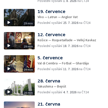
Poslední vysílání
1. 8. 2026
na ČT24
19. července
Víno — Latrun — Angkor Vat
Poslední vysílání
25. 7. 2026
na ČT24
29 min
12. července
Košice — Roquetaillade — Velký Kavkaz
Poslední vysílání
18. 7. 2026
na ČT24
29 min
5. července
Val di Cembra — Fotbal — Ghardája
Poslední vysílání
11. 7. 2026
na ČT24
29 min
28. června
Yakushima — Bejrút
Poslední vysílání
4. 7. 2026
na ČT24
28 min
21. června