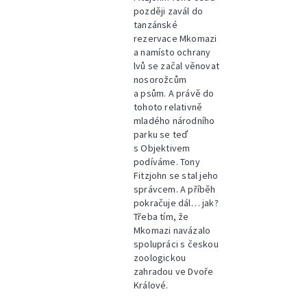
později zavál do
tanzánské
rezervace Mkomazi
a namísto ochrany
lvů se začal věnovat
nosorožcům
a psům. A právě do
tohoto relativně
mladého národního
parku se teď
s Objektivem
podíváme. Tony
Fitzjohn se stal jeho
správcem. A příběh
pokračuje dál… jak?
Třeba tím, že
Mkomazi navázalo
spolupráci s českou
zoologickou
zahradou ve Dvoře
Králové.