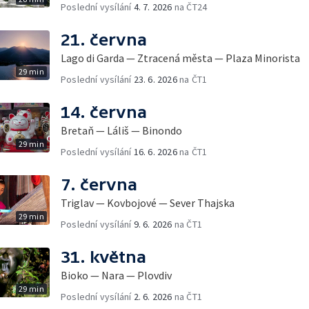
Poslední vysílání
4. 7. 2026
na ČT24
21. června
Lago di Garda — Ztracená města — Plaza Minorista
29 min
Poslední vysílání
23. 6. 2026
na ČT1
14. června
Bretaň — Láliš — Binondo
29 min
Poslední vysílání
16. 6. 2026
na ČT1
7. června
Triglav — Kovbojové — Sever Thajska
29 min
Poslední vysílání
9. 6. 2026
na ČT1
31. května
Bioko — Nara — Plovdiv
29 min
Poslední vysílání
2. 6. 2026
na ČT1