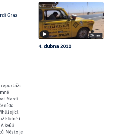
rdi Gras
26 min
4. dubna 2010
 reportáži.
tomné
vat Mardi
čení do
hlížející.
už klidně i
 A kvůli
ů. Město je