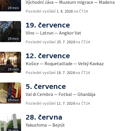
Východní Jáva — Muzeum migrace — Madeira
29 min
Poslední vysílání
1. 8. 2026
na ČT24
19. července
Víno — Latrun — Angkor Vat
29 min
Poslední vysílání
25. 7. 2026
na ČT24
12. července
Košice — Roquetaillade — Velký Kavkaz
29 min
Poslední vysílání
18. 7. 2026
na ČT24
5. července
Val di Cembra — Fotbal — Ghardája
29 min
Poslední vysílání
11. 7. 2026
na ČT24
28. června
Yakushima — Bejrút
28 min