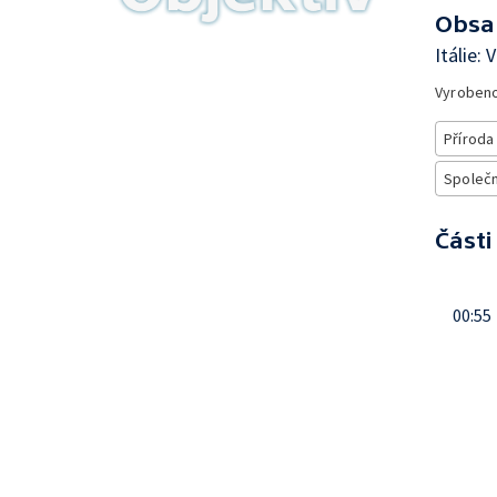
Obsa
Itálie:
Vyroben
Příroda
Společn
Části
00:55