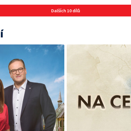
Dalších 10 dílů
í