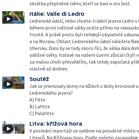
zkrátka přeplněné lidmi, kteří se baví o sto šest.
Itálie: Valle di Ledro
Ledrenské údolí, nebo chcete-li údolí jezera Ledro v I
během první světové války ocitlo přímo na rakousko
frontě. A právě proto byli tehdejší obyvatelé odsunu
a na Moravu. Oblast Ledrenského údolí náležela Ra
Uhersku. Dalo by se tedy skoro říci, že válka dala d
odlišné světy. Italové na našem území zůstali čtyři r
za malou chvíli přesvědčíte, tak tehdy započatá přát
vlastně až dodnes.
Soutěž
Jak se jmenovaly domy na kůlech z doby bronzové u
Ledrenského jezera?
A) Fitte
B) Lafitte
C) Palafitte
Litva: křížová hora
V poslední reportáži se vydáme na posvátné místo 
Litevců. Na Křížovou horu. Podle našeho zpravodaje