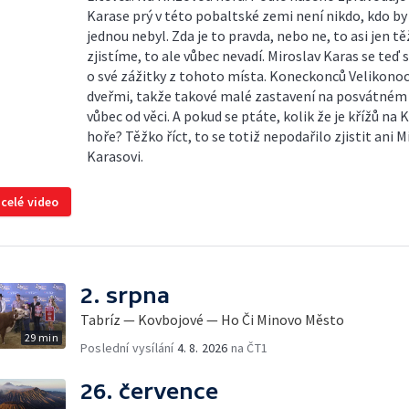
Karase prý v této pobaltské zemi není nikdo, kdo by
jednou nebyl. Zda je to pravda, nebo ne, to asi jen t
zjistíme, to ale vůbec nevadí. Miroslav Karas se teď 
o své zážitky z tohoto místa. Koneckonců Velikonoc
dveřmi, takže takové malé zastavení na posvátném
vůbec od věci. A pokud se ptáte, kolik že je křížů na 
hoře? Těžko říct, to se totiž nepodařilo zjistit ani M
Karasovi.
 celé video
2. srpna
Tabríz — Kovbojové — Ho Či Minovo Město
29 min
Poslední vysílání
4. 8. 2026
na ČT1
26. července