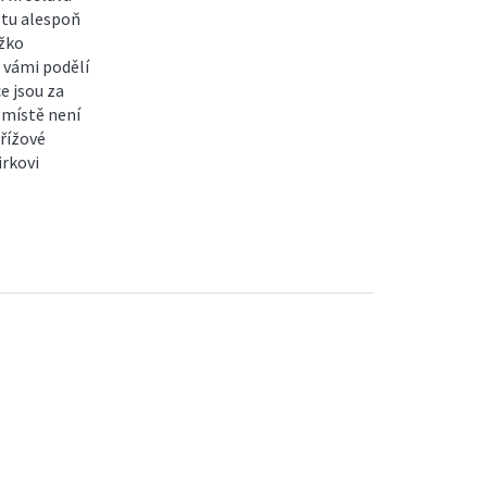
 tu alespoň
ěžko
s vámi podělí
e jsou za
 místě není
Křížové
irkovi