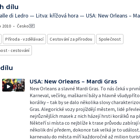
h dílu
 Valle di Ledro — Litva: křížová hora — USA: New Orleans – Ma
o
2010
•
Česko
Příroda - vzdělávací
Cestování za přírodou
Společnost
ost - cestování
 dílu
USA: New Orleans – Mardi Gras
New Orleans a slavné Mardi Gras. To nás čeká v první
Karneval, večírky, maškarní bály a hlavně všudypří
korálky – tak by se dalo několika slovy charakterizo
Gras. Alegorické vozy projíždějí městem, lidé převle
nejrůznějších masek z nich házejí hrsti korálků na při
Někteří si místa co nejblíže k trase průvodu zabírají 
několik dní předem, dokonce tak velká je to událost.
karnevalu do města míří každoročně až milion turist