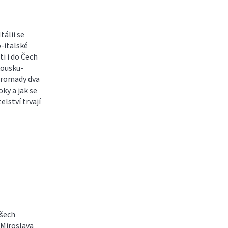
tálii se
-italské
ti i do Čech
kousku-
ohromady dva
oky a jak se
elství trvají
všech
 Miroslava