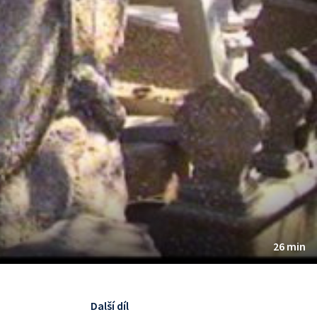
26 min
Další díl