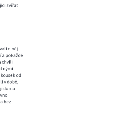
ici zvířat
ali o něj
jí a pokaždé
 chvíli
hutnými
n kousek od
i v době,
ěji doma
ávno
la bez