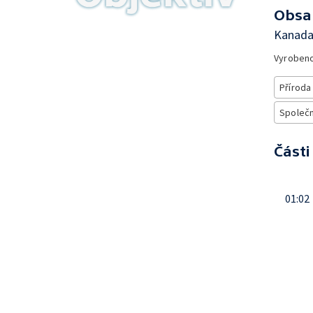
Obsa
Kanada:
Vyroben
Příroda
Společn
Části
01:02