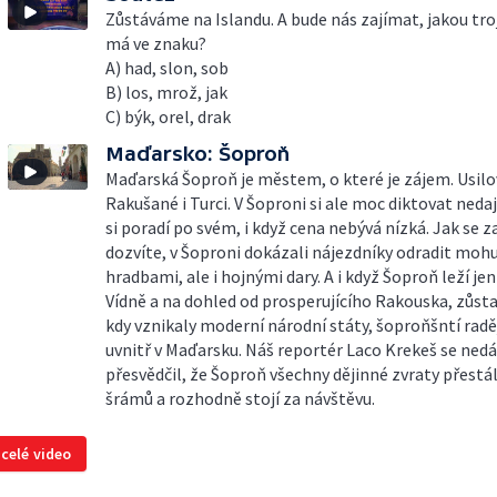
Zůstáváme na Islandu. A bude nás zajímat, jakou troj
má ve znaku?
A) had, slon, sob
B) los, mrož, jak
C) býk, orel, drak
Maďarsko: Šoproň
Maďarská Šoproň je městem, o které je zájem. Usilov
Rakušané i Turci. V Šoproni si ale moc diktovat neda
si poradí po svém, i když cena nebývá nízká. Jak se za
dozvíte, v Šoproni dokázali nájezdníky odradit mo
hradbami, ale i hojnými dary. A i když Šoproň leží je
Vídně a na dohled od prosperujícího Rakouska, zůstal
kdy vznikaly moderní národní státy, šoproňšntí rad
uvnitř v Maďarsku. Náš reportér Laco Krekeš se ned
přesvědčil, že Šoproň všechny dějinné zvraty přestá
šrámů a rozhodně stojí za návštěvu.
 celé video