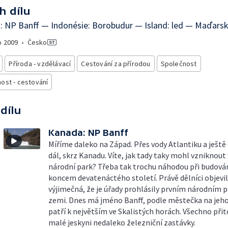
h dílu
 NP Banff — Indonésie: Borobudur — Island: led — Maďarsk
o
2009
•
Česko
Příroda - vzdělávací
Cestování za přírodou
Společnost
ost - cestování
 dílu
Kanada: NP Banff
Míříme daleko na Západ. Přes vody Atlantiku a ještě
dál, skrz Kanadu. Víte, jak tady taky mohl vzniknout
národní park? Třeba tak trochu náhodou při budován
koncem devatenáctého století. Právě dělníci objevil
výjimečná, že je úřady prohlásily prvním národním 
zemi. Dnes má jméno Banff, podle městečka na jeho 
patří k největším ve Skalistých horách. Všechno při
malé jeskyni nedaleko železniční zastávky.