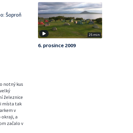
o: Šoproň
25 min
6. prosince 2009
 o notný kus
 velký
í železnice
i místa tak
parkem v
okraji, a
tom začalo v