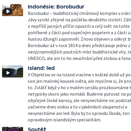
Indonésie: Borobudur
Borobudur – buddhistický chrámový komplex v srdci
Jávy vznikl zřejmě na počátku devátého století. Záhy 
z nepříliš jasných příčin opustili a celý svět na tohl
pohřbené z části pod sopečným popelem a z části z
hustou džunglí zapomněl. Znovu objeven a odkryt b
Borobudur až v roce 1814 a dnes představuje jedno z
nevýznamnějších poutních míst buddhistické víry. Je
UNESCO, ale ani to ho neuchrání před zlobou a fan
Island: led
V Objektivu se na Island vracíme v krátké době už po 
sice jen malinký kousek světa, ale myslíme si, že pro
to. Zvlášť když v ho v malém seriálu prozkoumáme 
netypicky skoro jako nomádi. Budeme putovat na p
obyčejné české karosy, ale nevynecháme nic podsta
začneme dnes vodou a to v jakémkoli skupenství a
nevynecháme ani led. Byla by to opravdu škoda, ten t
opravdovým islandským specialitám.
Soutěž