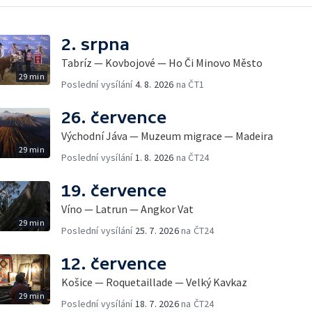
2. srpna
Tabríz — Kovbojové — Ho Či Minovo Město
29 min
Poslední vysílání
4. 8. 2026
na ČT1
26. července
Východní Jáva — Muzeum migrace — Madeira
29 min
Poslední vysílání
1. 8. 2026
na ČT24
19. července
Víno — Latrun — Angkor Vat
29 min
Poslední vysílání
25. 7. 2026
na ČT24
12. července
Košice — Roquetaillade — Velký Kavkaz
29 min
Poslední vysílání
18. 7. 2026
na ČT24