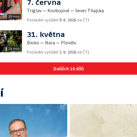
7. června
Triglav — Kovbojové — Sever Thajska
29 min
Poslední vysílání
9. 6. 2026
na ČT1
31. května
Bioko — Nara — Plovdiv
29 min
Poslední vysílání
2. 6. 2026
na ČT1
Dalších 10 dílů
í