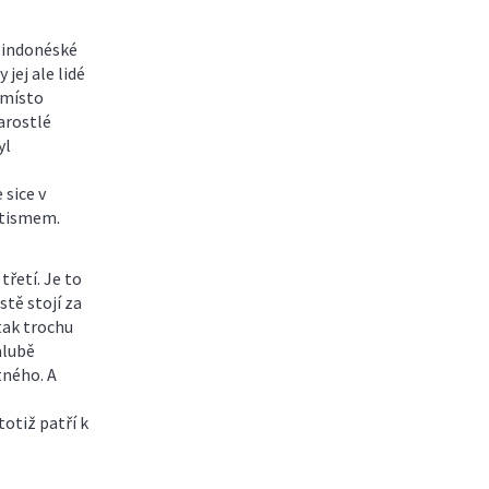
 indonéské
jej ale lidé
e místo
arostlé
yl
 sice v
atismem.
třetí. Je to
stě stojí za
tak trochu
alubě
tného. A
otiž patří k