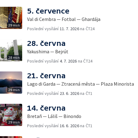
5. července
Val di Cembra — Fotbal — Ghardája
29 min
Poslední vysílání
11. 7. 2026
na ČT24
28. června
Yakushima — Bejrút
28 min
Poslední vysílání
4. 7. 2026
na ČT24
21. června
Lago di Garda — Ztracená města — Plaza Minorista
29 min
Poslední vysílání
23. 6. 2026
na ČT1
14. června
Bretaň — Láliš — Binondo
29 min
Poslední vysílání
16. 6. 2026
na ČT1