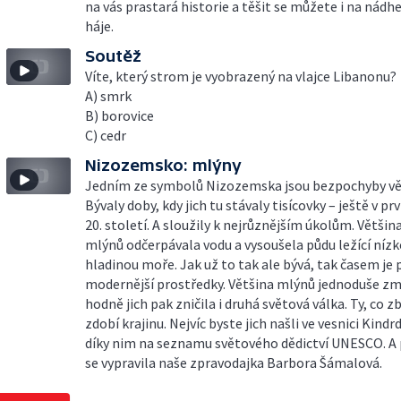
na vás prastará historie a těšit se můžete i na nádh
háje.
Soutěž
Víte, který strom je vyobrazený na vlajce Libanonu?
A) smrk
B) borovice
C) cedr
Nizozemsko: mlýny
Jedním ze symbolů Nizozemska jsou bezpochyby vě
Bývaly doby, kdy jich tu stávaly tisícovky – ještě v pr
20. století. A sloužily k nejrůznějším úkolům. Většin
mlýnů odčerpávala vodu a vysoušela půdu ležící níz
hladinou moře. Jak už to tak ale bývá, tak časem je
modernější prostředky. Většina mlýnů jednoduše zm
hodně jich pak zničila i druhá světová válka. Ty, co zb
zdobí krajinu. Nejvíc byste jich našli ve vesnici Kindrd
díky nim na seznamu světového dědictví UNESCO. A
se vypravila naše zpravodajka Barbora Šámalová.