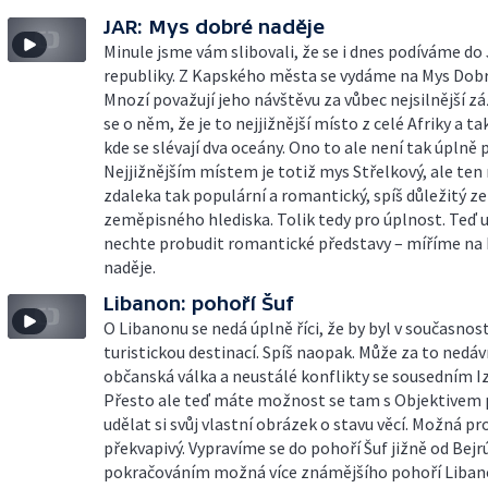
JAR: Mys dobré naděje
Minule jsme vám slibovali, že se i dnes podíváme do
republiky. Z Kapského města se vydáme na Mys Dobr
Mnozí považují jeho návštěvu za vůbec nejsilnější zá
se o něm, že je to nejjižnější místo z celé Afriky a t
kde se slévají dva oceány. Ono to ale není tak úplně 
Nejjižnějším místem je totiž mys Střelkový, ale ten 
zdaleka tak populární a romantický, spíš důležitý ze
zeměpisného hlediska. Tolik tedy pro úplnost. Teď u
nechte probudit romantické představy – míříme na
naděje.
Libanon: pohoří Šuf
O Libanonu se nedá úplně říci, že by byl v současnos
turistickou destinací. Spíš naopak. Může za to nedá
občanská válka a neustálé konflikty se sousedním I
Přesto ale teď máte možnost se tam s Objektivem 
udělat si svůj vlastní obrázek o stavu věcí. Možná pr
překvapivý. Vypravíme se do pohoří Šuf jižně od Bejrú
pokračováním možná více známějšího pohoří Liban