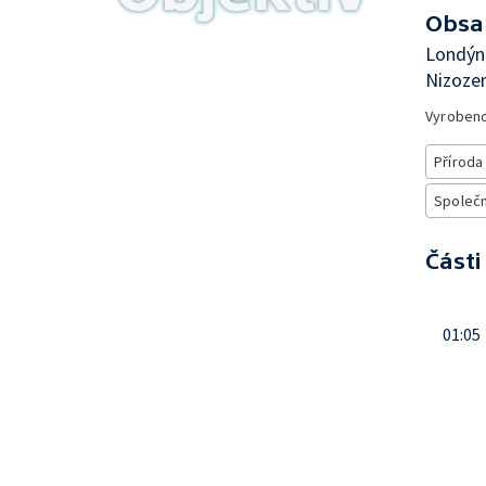
Obsa
Londýn
Nizoze
Vyroben
Příroda
Společn
Části
01:05