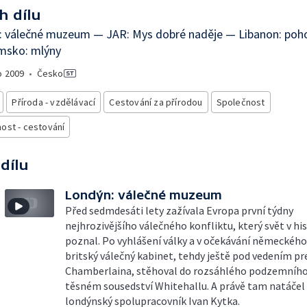
h dílu
: válečné muzeum — JAR: Mys dobré naděje — Libanon: poho
msko: mlýny
o
2009
•
Česko
Příroda - vzdělávací
Cestování za přírodou
Společnost
ost - cestování
 dílu
Londýn: válečné muzeum
Před sedmdesáti lety zažívala Evropa první týdny
nejhrozivějšího válečného konfliktu, který svět v his
poznal. Po vyhlášení války a v očekávání německého
britský válečný kabinet, tehdy ještě pod vedením p
Chamberlaina, stěhoval do rozsáhlého podzemního
těsném sousedství Whitehallu. A právě tam natáčel
londýnský spolupracovník Ivan Kytka.