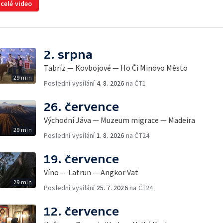
 celé video
2. srpna
Tabríz — Kovbojové — Ho Či Minovo Město
29 min
Poslední vysílání
4. 8. 2026
na ČT1
26. července
Východní Jáva — Muzeum migrace — Madeira
29 min
Poslední vysílání
1. 8. 2026
na ČT24
19. července
Víno — Latrun — Angkor Vat
29 min
Poslední vysílání
25. 7. 2026
na ČT24
12. července