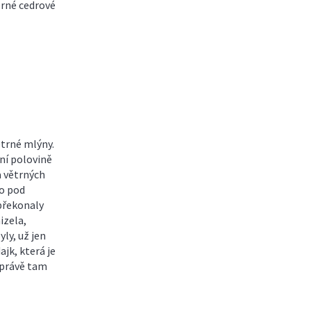
erné cedrové
trné mlýny.
vní polovině
a větrných
ko pod
 překonaly
izela,
yly, už jen
ajk, která je
 právě tam