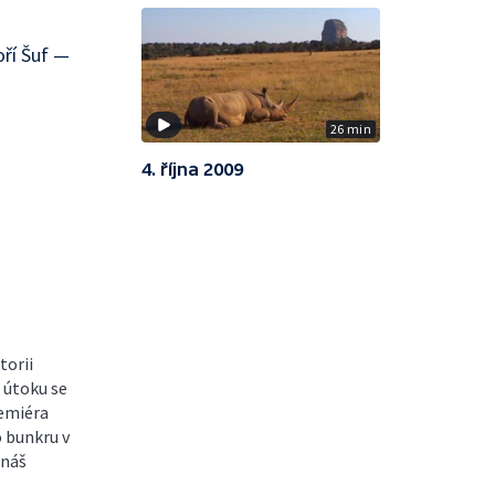
ří Šuf —
26 min
4. října 2009
torii
 útoku se
remiéra
 bunkru v
 náš