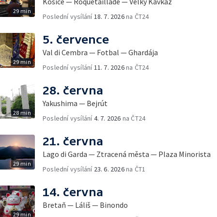
Košice — Roquetaillade — Velký Kavkaz
29 min
Poslední vysílání
18. 7. 2026
na ČT24
5. července
Val di Cembra — Fotbal — Ghardája
29 min
Poslední vysílání
11. 7. 2026
na ČT24
28. června
Yakushima — Bejrút
28 min
Poslední vysílání
4. 7. 2026
na ČT24
21. června
Lago di Garda — Ztracená města — Plaza Minorista
29 min
Poslední vysílání
23. 6. 2026
na ČT1
14. června
Bretaň — Láliš — Binondo
29 min