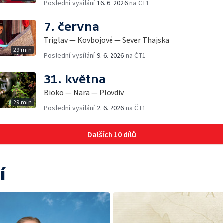
Poslední vysílání
16. 6. 2026
na ČT1
7. června
Triglav — Kovbojové — Sever Thajska
29 min
Poslední vysílání
9. 6. 2026
na ČT1
31. května
Bioko — Nara — Plovdiv
29 min
Poslední vysílání
2. 6. 2026
na ČT1
Dalších 10 dílů
í