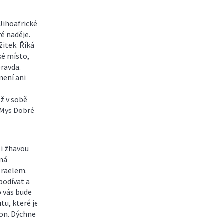
 Jihoafrické
é naděje.
žitek. Říká
aké místo,
pravda.
není ani
ž v sobě
 Mys Dobré
ti žhavou
vná
zraelem.
podívat a
o vás bude
tu, které je
on. Dýchne