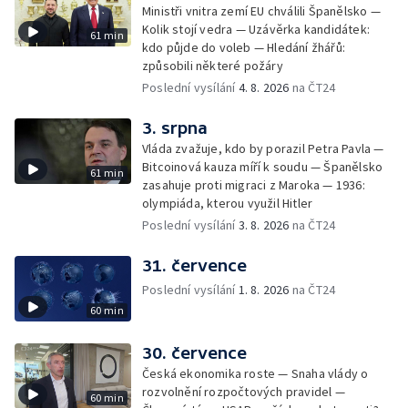
Ministři vnitra zemí EU chválili Španělsko —
Kolik stojí vedra — Uzávěrka kandidátek:
61 min
kdo půjde do voleb — Hledání žhářů:
způsobili některé požáry
Poslední vysílání
4. 8. 2026
na ČT24
3. srpna
Vláda zvažuje, kdo by porazil Petra Pavla —
Bitcoinová kauza míří k soudu — Španělsko
61 min
zasahuje proti migraci z Maroka — 1936:
olympiáda, kterou využil Hitler
Poslední vysílání
3. 8. 2026
na ČT24
31. července
Poslední vysílání
1. 8. 2026
na ČT24
60 min
30. července
Česká ekonomika roste — Snaha vlády o
rozvolnění rozpočtových pravidel —
60 min