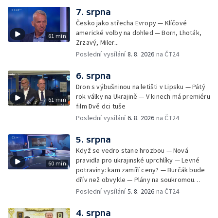
7. srpna
Česko jako střecha Evropy — Klíčové
americké volby na dohled — Born, Lhoták,
61 min
Zrzavý, Miler...
Poslední vysílání
8. 8. 2026
na ČT24
6. srpna
Dron s výbušninou na letišti v Lipsku — Pátý
rok války na Ukrajině — V kinech má premiéru
61 min
film Dvě dci tuše
Poslední vysílání
6. 8. 2026
na ČT24
5. srpna
Když se vedro stane hrozbou — Nová
pravidla pro ukrajinské uprchlíky — Levné
60 min
potraviny: kam zamíří ceny? — Burčák bude
dřív než obvykle — Plány na soukromou
orbitální stanici
Poslední vysílání
5. 8. 2026
na ČT24
4. srpna