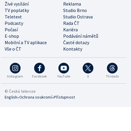
Živé vysílání
Reklama
TV poplatky
Studio Brno
Teletext
Studio Ostrava
Podcasty
Rada ČT
Počasí
Kariéra
E-shop
Podávání námětů
Mobilní a TV aplikace
Časté dotazy
Vše o ČT
Kontakty
Instagram
Facebook
YouTube
X
Threads
© Česká televize
•
•
English
Ochrana soukromí
Přístupnost