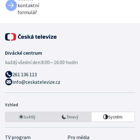
kontaktní
formulář
Divácké centrum
každý všední den:
8:00—16:00 hodin
261 136 113
info@ceskatelevize.cz
Vzhled
Světlý
Tmavý
Systém
TV program
Pro média