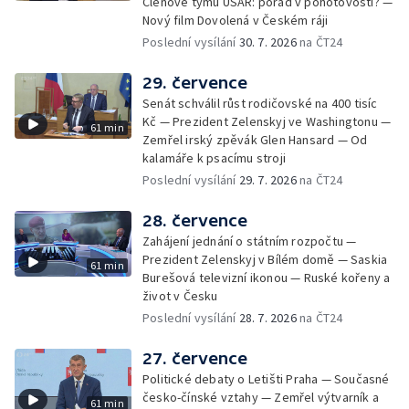
Členové týmu USAR: pořád v pohotovosti? —
Nový film Dovolená v Českém ráji
Poslední vysílání
30. 7. 2026
na ČT24
29. července
Senát schválil růst rodičovské na 400 tisíc
Kč — Prezident Zelenskyj ve Washingtonu —
61 min
Zemřel irský zpěvák Glen Hansard — Od
kalamáře k psacímu stroji
Poslední vysílání
29. 7. 2026
na ČT24
28. července
Zahájení jednání o státním rozpočtu —
Prezident Zelenskyj v Bílém domě — Saskia
61 min
Burešová televizní ikonou — Ruské kořeny a
život v Česku
Poslední vysílání
28. 7. 2026
na ČT24
27. července
Politické debaty o Letišti Praha — Současné
česko-čínské vztahy — Zemřel výtvarník a
61 min