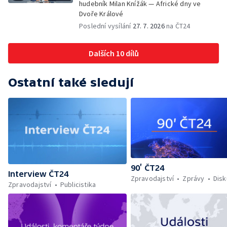
hudebník Milan Knížák — Africké dny ve
Dvoře Králové
Poslední vysílání
27. 7. 2026
na ČT24
Dalších 10 dílů
Ostatní také sledují
90’ ČT24
Interview ČT24
Zpravodajství
Zprávy
Dis
Zpravodajství
Publicistika