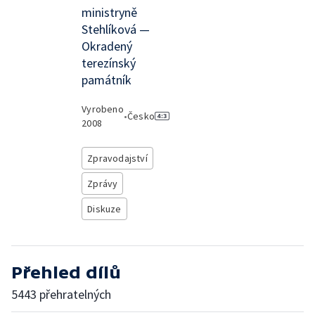
ministryně
Stehlíková —
Okradený
terezínský
památník
Vyrobeno
•
Česko
2008
Zpravodajství
Zprávy
Diskuze
Přehled dílů
5443 přehratelných