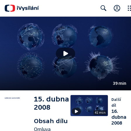
Clo
Search
39 min
15. dubna
Další
díl
2008
16.
41 min
dubna
Obsah dílu
2008
Omluva