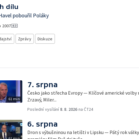
h dílu
Havel pobouřil Poláky
o
2007
ajství
Zprávy
Diskuze
7. srpna
Česko jako střecha Evropy — Klíčové americké volby 
61 min
Zrzavý, Miler...
Poslední vysílání
8. 8. 2026
na ČT24
6. srpna
Dron s výbušninou na letišti v Lipsku — Pátý rok válk
61 min
premiéru film Dvě dci tuše