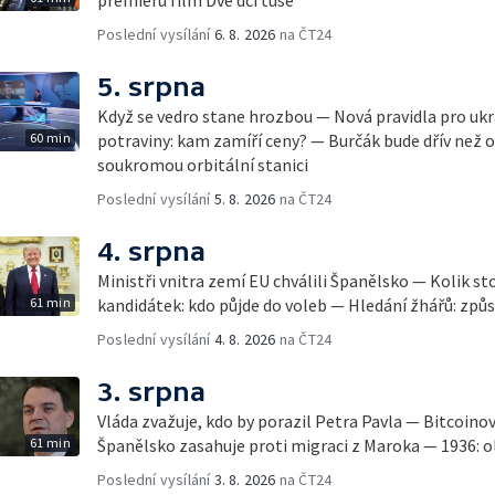
Poslední vysílání
6. 8. 2026
na ČT24
5. srpna
Když se vedro stane hrozbou — Nová pravidla pro ukr
60 min
potraviny: kam zamíří ceny? — Burčák bude dřív než 
soukromou orbitální stanici
Poslední vysílání
5. 8. 2026
na ČT24
4. srpna
Ministři vnitra zemí EU chválili Španělsko — Kolik st
61 min
kandidátek: kdo půjde do voleb — Hledání žhářů: způs
Poslední vysílání
4. 8. 2026
na ČT24
3. srpna
Vláda zvažuje, kdo by porazil Petra Pavla — Bitcoino
61 min
Španělsko zasahuje proti migraci z Maroka — 1936: ol
Poslední vysílání
3. 8. 2026
na ČT24