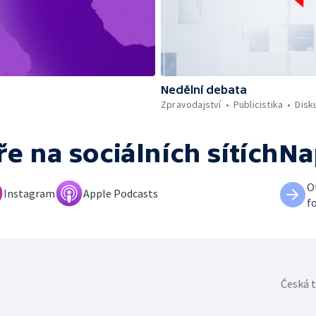
Nedělní debata
Zpravodajství
Publicistika
Disk
ře
na sociálních sítích
Na
O
Instagram
Apple Podcasts
f
Česká t