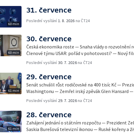
31. července
Poslední vysílání
1. 8. 2026
na ČT24
60 min
30. července
Česká ekonomika roste — Snaha vlády o rozvolnění 
60 min
Členové týmu USAR: pořád v pohotovosti? — Nový fil
Poslední vysílání
30. 7. 2026
na ČT24
29. července
Senát schválil růst rodičovské na 400 tisíc Kč — Prez
61 min
Washingtonu — Zemřel irský zpěvák Glen Hansard — 
Poslední vysílání
29. 7. 2026
na ČT24
28. července
Zahájení jednání o státním rozpočtu — Prezident Ze
61 min
Saskia Burešová televizní ikonou — Ruské kořeny a ži