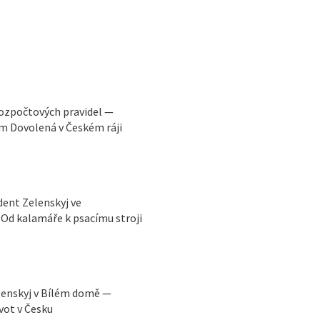
rozpočtových pravidel —
m Dovolená v Českém ráji
ident Zelenskyj ve
Od kalamáře k psacímu stroji
lenskyj v Bílém domě —
vot v Česku