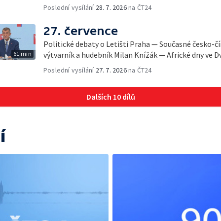
Poslední vysílání
28. 7. 2026
na ČT24
27. července
Politické debaty o Letišti Praha — Současné česko-č
61 min
výtvarník a hudebník Milan Knížák — Africké dny ve D
Poslední vysílání
27. 7. 2026
na ČT24
Dalších 10 dílů
í