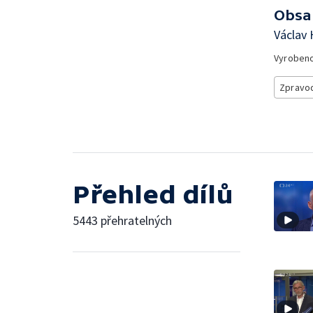
Obsa
Václav 
Vyroben
Zpravod
Přehled dílů
5443 přehratelných