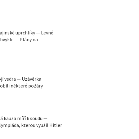
ajinské uprchlíky — Levné
obvykle — Plány na
ojí vedra — Uzávěrka
obili některé požáry
vá kauza míří k soudu —
ympiáda, kterou využil Hitler