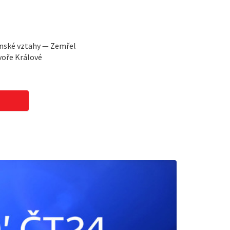
ínské vztahy — Zemřel
voře Králové