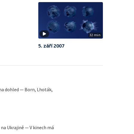
32 min
5. září 2007
na dohled — Born, Lhoták,
y na Ukrajině — V kinech má