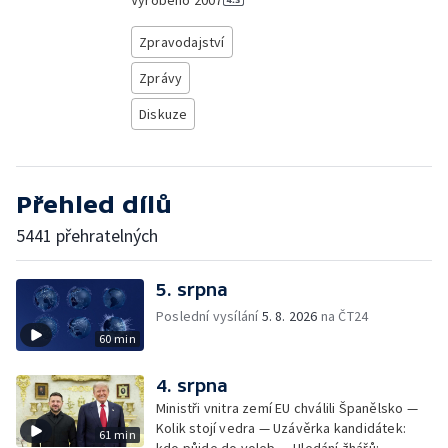
Vyrobeno
2007
Zpravodajství
Zprávy
Diskuze
Přehled dílů
5441 přehratelných
5. srpna
Poslední vysílání
5. 8. 2026
na ČT24
60 min
4. srpna
Ministři vnitra zemí EU chválili Španělsko —
Kolik stojí vedra — Uzávěrka kandidátek:
61 min