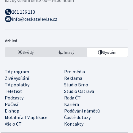
každý všední den:
8:00—16:00 hodin
261 136 113
info@ceskatelevize.cz
Vzhled
Světlý
Tmavý
Systém
TV program
Pro média
Živé vysílání
Reklama
TV poplatky
Studio Brno
Teletext
Studio Ostrava
Podcasty
Rada ČT
Počasí
Kariéra
E-shop
Podávání námětů
Mobilní a TV aplikace
Časté dotazy
Vše o ČT
Kontakty