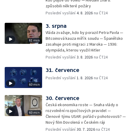
kdo půjde do voleb — Hledání žhářů:
způsobili některé požáry
Poslední vysílání
4. 8. 2026
na ČT24
3. srpna
Vláda zvažuje, kdo by porazil Petra Pavla —
Bitcoinová kauza míří k soudu — Španělsko
61 min
zasahuje proti migraci z Maroka — 1936:
olympiáda, kterou využil Hitler
Poslední vysílání
3. 8. 2026
na ČT24
31. července
Poslední vysílání
1. 8. 2026
na ČT24
60 min
30. července
Česká ekonomika roste — Snaha vlády o
rozvolnění rozpočtových pravidel —
60 min
Členové týmu USAR: pořád v pohotovosti? —
Nový film Dovolená v Českém ráji
Poslední vysílání
30. 7. 2026
na ČT24