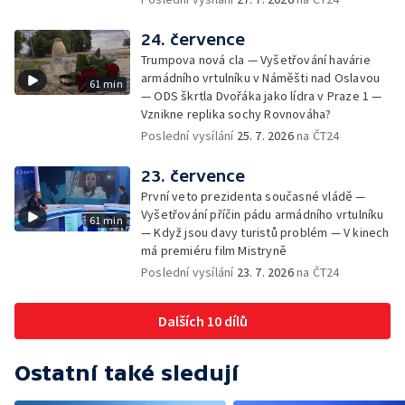
24. července
Trumpova nová cla — Vyšetřování havárie
armádního vrtulníku v Náměšti nad Oslavou
61 min
— ODS škrtla Dvořáka jako lídra v Praze 1 —
Vznikne replika sochy Rovnováha?
Poslední vysílání
25. 7. 2026
na ČT24
23. července
První veto prezidenta současné vládě —
Vyšetřování příčin pádu armádního vrtulníku
61 min
— Když jsou davy turistů problém — V kinech
má premiéru film Mistryně
Poslední vysílání
23. 7. 2026
na ČT24
Dalších 10 dílů
Ostatní také sledují