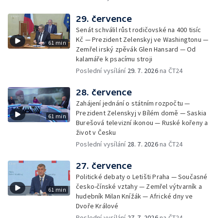
29. července
Senát schválil růst rodičovské na 400 tisíc
Kč — Prezident Zelenskyj ve Washingtonu —
61 min
Zemřel irský zpěvák Glen Hansard — Od
kalamáře k psacímu stroji
Poslední vysílání
29. 7. 2026
na ČT24
28. července
Zahájení jednání o státním rozpočtu —
Prezident Zelenskyj v Bílém domě — Saskia
61 min
Burešová televizní ikonou — Ruské kořeny a
život v Česku
Poslední vysílání
28. 7. 2026
na ČT24
27. července
Politické debaty o Letišti Praha — Současné
česko-čínské vztahy — Zemřel výtvarník a
61 min
hudebník Milan Knížák — Africké dny ve
Dvoře Králové
Poslední vysílání
27. 7. 2026
na ČT24