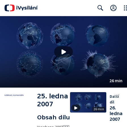
Clo
Search
26 min
25. ledna
Další
díl
2007
26.
26 min
ledna
Obsah dílu
2007