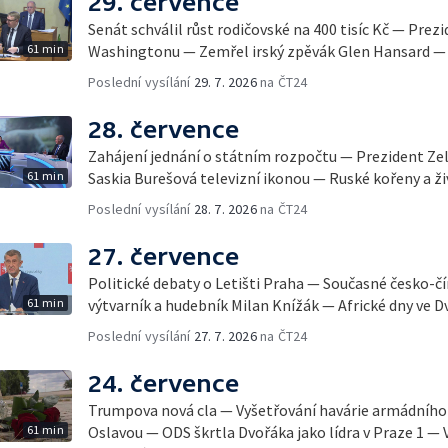
29. července
Senát schválil růst rodičovské na 400 tisíc Kč — Prez
61 min
Washingtonu — Zemřel irský zpěvák Glen Hansard — 
Poslední vysílání
29. 7. 2026
na ČT24
28. července
Zahájení jednání o státním rozpočtu — Prezident Ze
61 min
Saskia Burešová televizní ikonou — Ruské kořeny a ži
Poslední vysílání
28. 7. 2026
na ČT24
27. července
Politické debaty o Letišti Praha — Současné česko-č
61 min
výtvarník a hudebník Milan Knížák — Africké dny ve D
Poslední vysílání
27. 7. 2026
na ČT24
24. července
Trumpova nová cla — Vyšetřování havárie armádního 
61 min
Oslavou — ODS škrtla Dvořáka jako lídra v Praze 1 — 