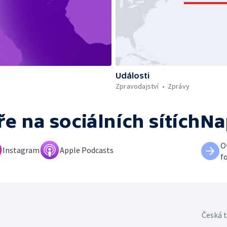
Události
Zpravodajství
Zprávy
ře
na sociálních sítích
Na
O
Instagram
Apple Podcasts
f
Česká t