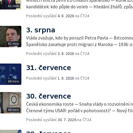
61 min
kandidátek: kdo půjde do voleb — Hledání žhářů: způs
Poslední vysílání
4. 8. 2026
na ČT24
3. srpna
Vláda zvažuje, kdo by porazil Petra Pavla — Bitcoino
61 min
Španělsko zasahuje proti migraci z Maroka — 1936: ol
Poslední vysílání
3. 8. 2026
na ČT24
31. července
Poslední vysílání
1. 8. 2026
na ČT24
60 min
30. července
Česká ekonomika roste — Snaha vlády o rozvolnění 
60 min
Členové týmu USAR: pořád v pohotovosti? — Nový fil
Poslední vysílání
30. 7. 2026
na ČT24