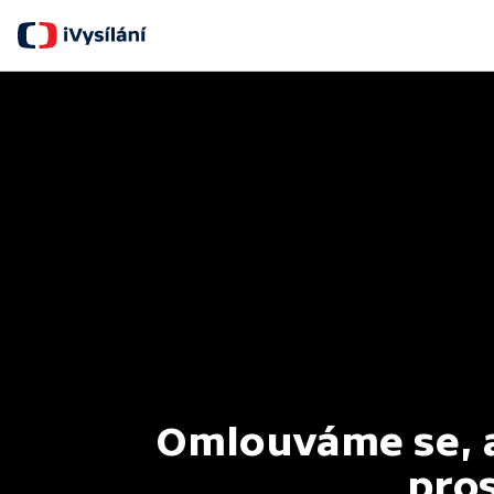
Omlouváme se, al
pros