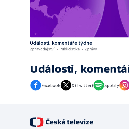
Události, komentáře týdne
Zpravodajství
Publicistika
Zprávy
Události, komentá
Facebook
X (Twitter)
Spotify