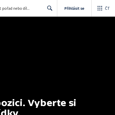
Přihlásit se
ČT
Search
ici. Vyberte si 
ídky.