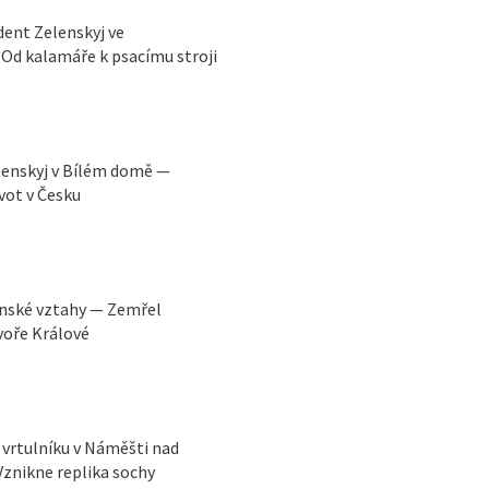
ident Zelenskyj ve
Od kalamáře k psacímu stroji
lenskyj v Bílém domě —
vot v Česku
ínské vztahy — Zemřel
voře Králové
vrtulníku v Náměšti nad
Vznikne replika sochy