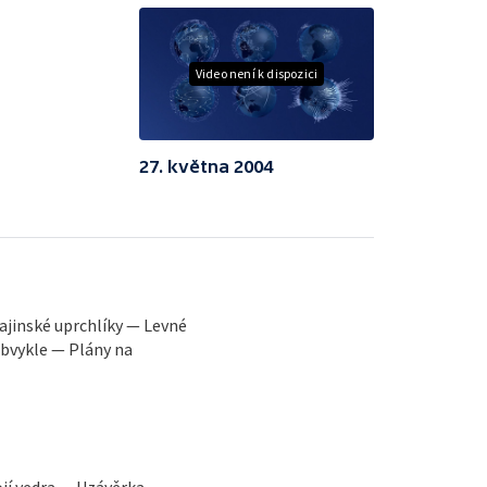
Video není k dispozici
27. května 2004
ajinské uprchlíky — Levné
obvykle — Plány na
ojí vedra — Uzávěrka