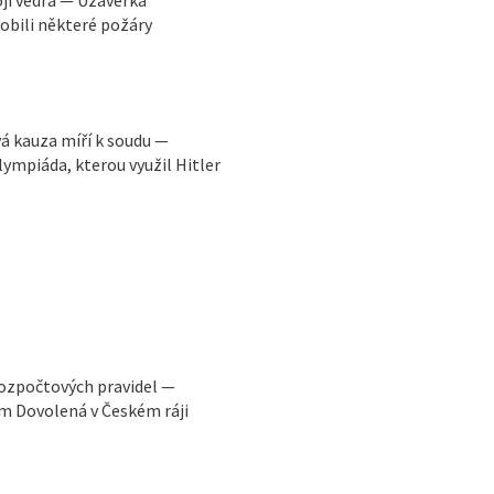
obili některé požáry
vá kauza míří k soudu —
ympiáda, kterou využil Hitler
rozpočtových pravidel —
m Dovolená v Českém ráji