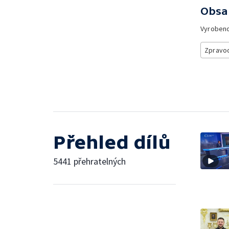
Obsa
Vyroben
Zpravod
Přehled dílů
5441 přehratelných