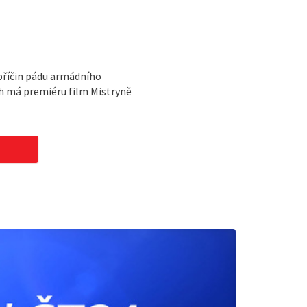
příčin pádu armádního
ch má premiéru film Mistryně