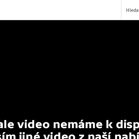
e video nemáme k dispoz
ím jiné video z naší nab