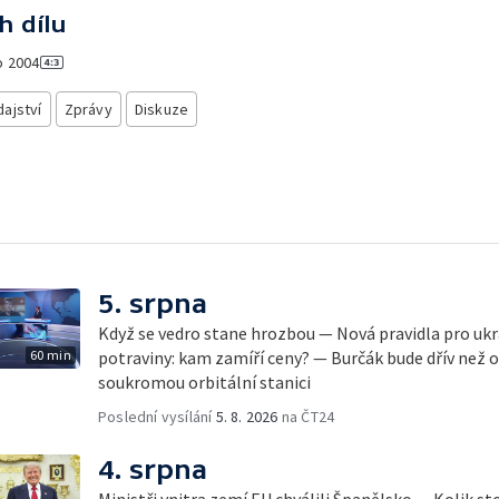
h dílu
o
2004
ajství
Zprávy
Diskuze
5. srpna
Když se vedro stane hrozbou — Nová pravidla pro ukr
60 min
potraviny: kam zamíří ceny? — Burčák bude dřív než 
soukromou orbitální stanici
Poslední vysílání
5. 8. 2026
na ČT24
4. srpna
Ministři vnitra zemí EU chválili Španělsko — Kolik st