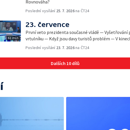
Rovnováha?
Poslední vysílání
25. 7. 2026
na ČT24
23. července
První veto prezidenta současné vládě — Vyšetřování 
61 min
vrtulníku — Když jsou davy turistů problém — V kine
Poslední vysílání
23. 7. 2026
na ČT24
Dalších 10 dílů
í