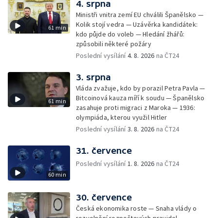
4. srpna
Ministři vnitra zemí EU chválili Španělsko —
Kolik stojí vedra — Uzávěrka kandidátek:
61 min
kdo půjde do voleb — Hledání žhářů:
způsobili některé požáry
Poslední vysílání
4. 8. 2026
na ČT24
3. srpna
Vláda zvažuje, kdo by porazil Petra Pavla —
Bitcoinová kauza míří k soudu — Španělsko
61 min
zasahuje proti migraci z Maroka — 1936:
olympiáda, kterou využil Hitler
Poslední vysílání
3. 8. 2026
na ČT24
31. července
Poslední vysílání
1. 8. 2026
na ČT24
60 min
30. července
Česká ekonomika roste — Snaha vlády o