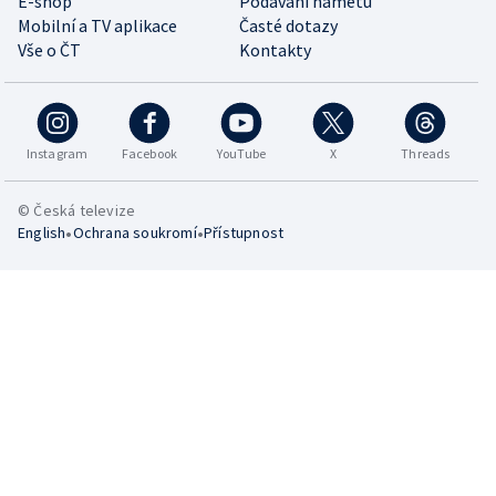
E-shop
Podávání námětů
Mobilní a TV aplikace
Časté dotazy
Vše o ČT
Kontakty
Instagram
Facebook
YouTube
X
Threads
© Česká televize
•
•
English
Ochrana soukromí
Přístupnost