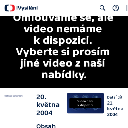
Omlouváme se, ale 
Cl
Search
video nemáme 
k dispozici. 
Vyberte si prosím 
jiné video z naší 
nabídky.
20.
Další díl
Video není
21.
května
k dispozici
května
2004
2004
Obsah