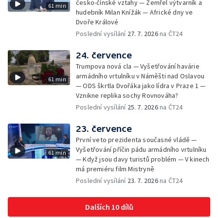
česko-čínské vztahy — Zemřel výtvarník a
61 min
hudebník Milan Knížák — Africké dny ve
Dvoře Králové
Poslední vysílání
27. 7. 2026
na ČT24
24. července
Trumpova nová cla — Vyšetřování havárie
armádního vrtulníku v Náměšti nad Oslavou
61 min
— ODS škrtla Dvořáka jako lídra v Praze 1 —
Vznikne replika sochy Rovnováha?
Poslední vysílání
25. 7. 2026
na ČT24
23. července
První veto prezidenta současné vládě —
Vyšetřování příčin pádu armádního vrtulníku
61 min
— Když jsou davy turistů problém — V kinech
má premiéru film Mistryně
Poslední vysílání
23. 7. 2026
na ČT24
Dalších 10 dílů