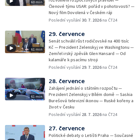
rozvolnění rozpočtových pravidel —
60 min
Členové týmu USAR: pořád v pohotovosti? —
Nový film Dovolená v Českém ráji
Poslední vysílání
30. 7. 2026
na ČT24
29. července
Senát schválil růst rodičovské na 400 tisíc
Kč — Prezident Zelenskyj ve Washingtonu —
61 min
Zemřel irský zpěvák Glen Hansard — Od
kalamáře k psacímu stroji
Poslední vysílání
29. 7. 2026
na ČT24
28. července
Zahájení jednání o státním rozpočtu —
Prezident Zelenskyj v Bílém domě — Saskia
61 min
Burešová televizní ikonou — Ruské kořeny a
život v Česku
Poslední vysílání
28. 7. 2026
na ČT24
27. července
Politické debaty o Letišti Praha — Současné