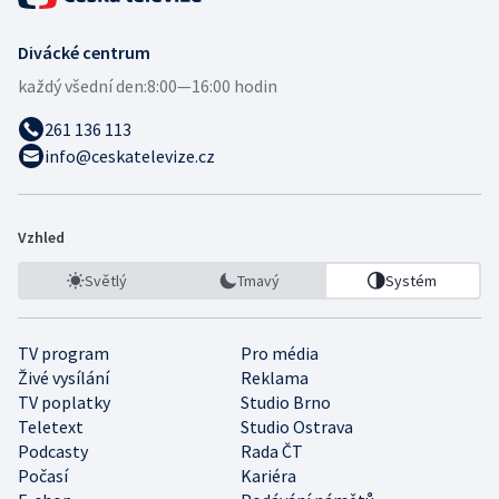
Divácké centrum
každý všední den:
8:00—16:00 hodin
261 136 113
info@ceskatelevize.cz
Vzhled
Světlý
Tmavý
Systém
TV program
Pro média
Živé vysílání
Reklama
TV poplatky
Studio Brno
Teletext
Studio Ostrava
Podcasty
Rada ČT
Počasí
Kariéra