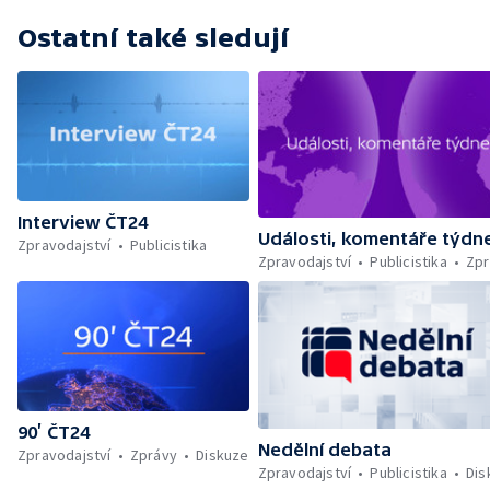
Ostatní také sledují
Interview ČT24
Události, komentáře týdn
Zpravodajství
Publicistika
Zpravodajství
Publicistika
Zpr
90’ ČT24
Nedělní debata
Zpravodajství
Zprávy
Diskuze
Zpravodajství
Publicistika
Dis