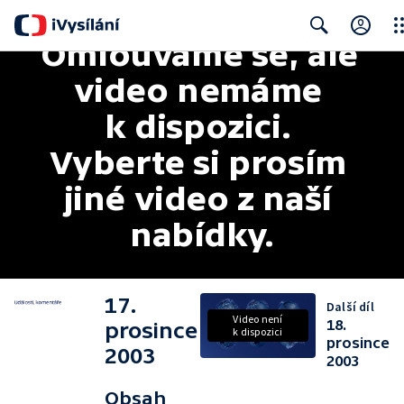
Omlouváme se, ale 
Clo
Search
video nemáme 
k dispozici. 
Vyberte si prosím 
jiné video z naší 
nabídky.
17.
Další díl
Video není
18.
prosince
k dispozici
prosince
2003
2003
Obsah