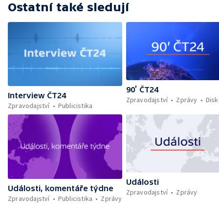
Ostatní také sledují
90’ ČT24
Interview ČT24
Zpravodajství
Zprávy
Dis
Zpravodajství
Publicistika
Události
Události, komentáře týdne
Zpravodajství
Zprávy
Zpravodajství
Publicistika
Zprávy