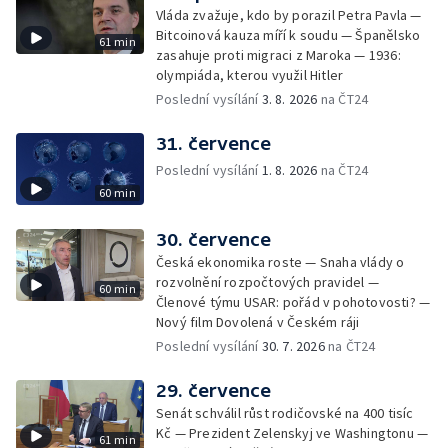
Vláda zvažuje, kdo by porazil Petra Pavla —
Bitcoinová kauza míří k soudu — Španělsko
61 min
zasahuje proti migraci z Maroka — 1936:
olympiáda, kterou využil Hitler
Poslední vysílání
3. 8. 2026
na ČT24
31. července
Poslední vysílání
1. 8. 2026
na ČT24
60 min
30. července
Česká ekonomika roste — Snaha vlády o
rozvolnění rozpočtových pravidel —
60 min
Členové týmu USAR: pořád v pohotovosti? —
Nový film Dovolená v Českém ráji
Poslední vysílání
30. 7. 2026
na ČT24
29. července
Senát schválil růst rodičovské na 400 tisíc
Kč — Prezident Zelenskyj ve Washingtonu —
61 min