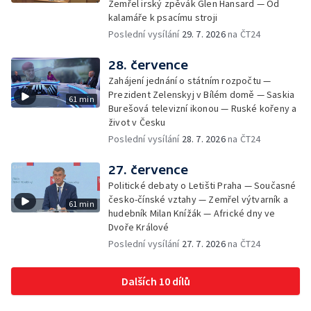
Zemřel irský zpěvák Glen Hansard — Od
kalamáře k psacímu stroji
Poslední vysílání
29. 7. 2026
na ČT24
28. července
Zahájení jednání o státním rozpočtu —
Prezident Zelenskyj v Bílém domě — Saskia
61 min
Burešová televizní ikonou — Ruské kořeny a
život v Česku
Poslední vysílání
28. 7. 2026
na ČT24
27. července
Politické debaty o Letišti Praha — Současné
česko-čínské vztahy — Zemřel výtvarník a
61 min
hudebník Milan Knížák — Africké dny ve
Dvoře Králové
Poslední vysílání
27. 7. 2026
na ČT24
Dalších 10 dílů