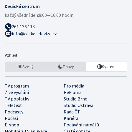
Divácké centrum
každý všední den:
8:00—16:00 hodin
261 136 113
info@ceskatelevize.cz
Vzhled
Světlý
Tmavý
Systém
TV program
Pro média
Živé vysílání
Reklama
TV poplatky
Studio Brno
Teletext
Studio Ostrava
Podcasty
Rada ČT
Počasí
Kariéra
E-shop
Podávání námětů
Mobilní a TV aplikace
Časté dotazy