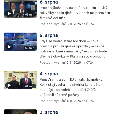
6. srpna
Dron s výbušninou na letišti v Lipsku — Pátý
rok války na Ukrajině — V kinech má premiéru
61 min
film Dvě dci tuše
Poslední vysílání
6. 8. 2026
na ČT24
5. srpna
Když se vedro stane hrozbou — Nová
pravidla pro ukrajinské uprchlíky — Levné
60 min
potraviny: kam zamíří ceny? — Burčák bude
dřív než obvykle — Plány na soukromou
orbitální stanici
Poslední vysílání
5. 8. 2026
na ČT24
4. srpna
Ministři vnitra zemí EU chválili Španělsko —
Kolik stojí vedra — Uzávěrka kandidátek:
61 min
kdo půjde do voleb — Hledání žhářů:
způsobili některé požáry
Poslední vysílání
4. 8. 2026
na ČT24
3. srpna