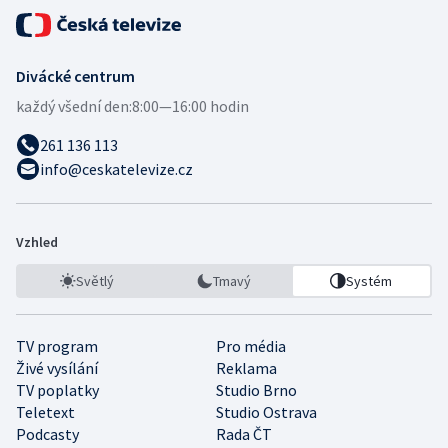
Divácké centrum
každý všední den:
8:00—16:00 hodin
261 136 113
info@ceskatelevize.cz
Vzhled
Světlý
Tmavý
Systém
TV program
Pro média
Živé vysílání
Reklama
TV poplatky
Studio Brno
Teletext
Studio Ostrava
Podcasty
Rada ČT