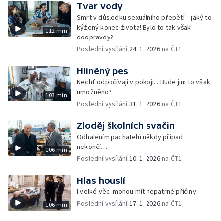
Tvar vody
Smrt v důsledku sexuálního přepětí – jaký to
kýžený konec života! Bylo to tak však
112 min
doopravdy?
Poslední vysílání
24. 1. 2026
na ČT1
Hliněný pes
Nechť odpočívají v pokoji... Bude jim to však
umožněno?
103 min
Poslední vysílání
31. 1. 2026
na ČT1
Zloděj školních svačin
Odhalením pachatelů někdy případ
nekončí…
106 min
Poslední vysílání
10. 1. 2026
na ČT1
Hlas houslí
I velké věci mohou mít nepatrné příčiny.
Poslední vysílání
17. 1. 2026
na ČT1
106 min