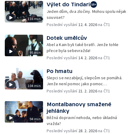
Výlet do Tindari
Jeden dům, dva zločiny. Mohou spolu nějak
souviset?
116 min
Poslední vysílání
12. 4. 2026
na ČT1
Dotek umělcův
Abel a Kain byli také bratři. Jenže tohle
přece byla sebevražda!
95 min
Poslední vysílání
14. 2. 2026
na ČT1
Po hmatu
Slepci se nezabíjejí, slepcům se pomáhá.
Jenže není pomoc jako pomoc…
104 min
Poslední vysílání
21. 2. 2026
na ČT1
Montalbanovy smažené
jehlánky
Běžná dopravní nehoda, nebo úkladná
94 min
vražda?
Poslední vysílání
28. 2. 2026
na ČT1