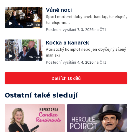
Vůně noci
Sport moderní doby aneb tuneluji, tuneluješ,
tunelujeme…
110 min
Poslední vysílání
7. 3. 2026
na ČT1
Kočka a kanárek
Ateistický komplot nebo jen obyčejný šílený
maniak?
96 min
Poslední vysílání
4. 4. 2026
na ČT1
Dalších 10 dílů
Ostatní také sledují