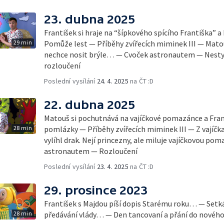
23. dubna 2025
František si hraje na “šípkového spícího Františka” a
29 min
Pomůže lest — Příběhy zvířecích miminek III — Matou
nechce nosit brýle… — Cvoček astronautem — Nestyďt
rozloučení
Poslední vysílání
24. 4. 2025
na ČT :D
22. dubna 2025
Matouš si pochutnává na vajíčkové pomazánce a Fran
28 min
pomlázky — Příběhy zvířecích miminek III — Z vajíčka
vylíhl drak. Nejí princezny, ale miluje vajíčkovou 
astronautem — Rozloučení
Poslední vysílání
23. 4. 2025
na ČT :D
29. prosince 2023
František s Majdou píší dopis Starému roku… — Setk
28 min
předávání vlády… — Den tancovaní a přání do nového