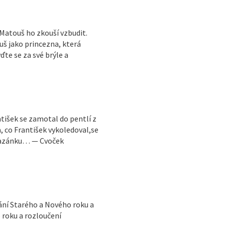
 Matouš ho zkouší vzbudit.
š jako princezna, která
e se za své brýle a
tišek se zamotal do pentlí z
, co František vykoledoval,se
pomazánku… — Cvoček
ání Starého a Nového roku a
 roku a rozloučení