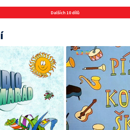
Dalších 10 dílů
í