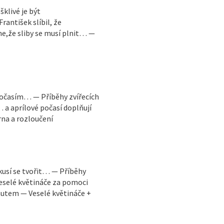
šklivé je být
antišek slíbil, že
e,že sliby se musí plnit… —
 počasím… — Příběhy zvířecích
 a aprílové počasí doplňují
na a rozloučení
kusí se tvořit… — Příběhy
veselé květináče za pomoci
autem — Veselé květináče +