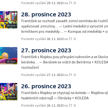
Poslední vysílání
29. 12. 2023
na ČT :D
28. prosince 2023
František se rozhodl zasadit zimní semínka do truhl
28 min
vypěstovat zmrzliny… — Lední medvěd si vyrostlé zmrz
krmítkem pro medvědy… — Kompas od medvěda + ob
Poslední vysílání
28. 12. 2023
na ČT :D
27. prosince 2023
František s Majdou jsou přecpáni cukrovím a ve školc
28 min
beránka… — Beránek se vrátil do Betléma + KOLEDA
rozloučení
Poslední vysílání
27. 12. 2023
na ČT :D
26. prosince 2023
František s Majdou se chystají na koledu — Majdina v
28 min
hudebních nástrojů — Obrázky + KOLEDA
Poslední vysílání
26. 12. 2023
na ČT :D