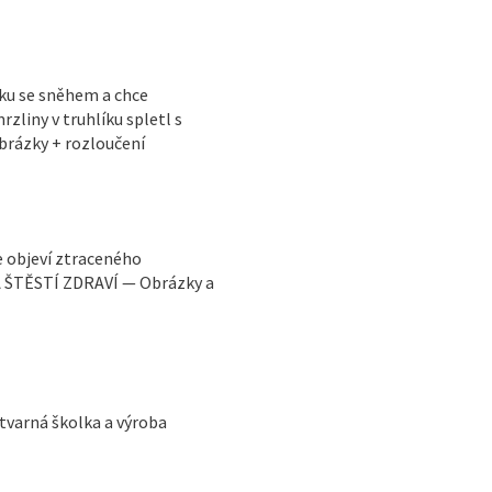
íku se sněhem a chce
liny v truhlíku spletl s
rázky + rozloučení
e objeví ztraceného
 ŠTĚSTÍ ZDRAVÍ — Obrázky a
ýtvarná školka a výroba