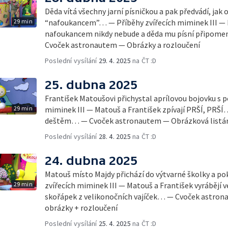
Děda vítá všechny jarní písničkou a pak předvádí, jak o
29 min
“nafoukancem”… — Příběhy zvířecích miminek III — Fr
nafoukancem nikdy nebude a děda mu písní připomen
Cvoček astronautem — Obrázky a rozloučení
Poslední vysílání
29. 4. 2025
na ČT :D
25. dubna 2025
František Matoušovi přichystal aprílovou bojovku s
29 min
miminek III — Matouš a František zpívají PRŠÍ, PRŠÍ…
deštěm… — Cvoček astronautem — Obrázková listár
Poslední vysílání
28. 4. 2025
na ČT :D
24. dubna 2025
Matouš místo Majdy přichází do výtvarné školky a po
29 min
zvířecích miminek III — Matouš a František vyrábějí 
skořápek z velikonočních vajíček… — Cvoček astron
obrázky + rozloučení
Poslední vysílání
25. 4. 2025
na ČT :D