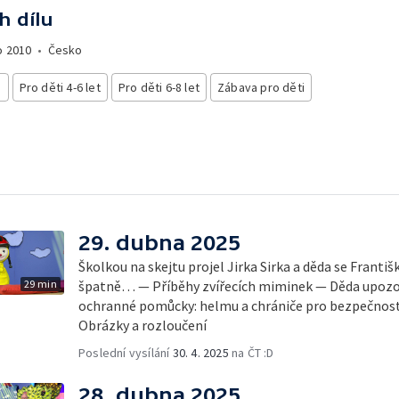
h dílu
o
2010
•
Česko
i
Pro děti 4-6 let
Pro děti 6-8 let
Zábava pro děti
29. dubna 2025
Školkou na skejtu projel Jirka Sirka a děda se Františk
29 min
špatně… — Příběhy zvířecích miminek — Děda upozorn
ochranné pomůcky: helmu a chrániče pro bezpečno
Obrázky a rozloučení
Poslední vysílání
30. 4. 2025
na ČT :D
28. dubna 2025