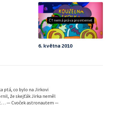
ČT nemá práva pro internet
6. května 2010
a ptá, co bylo na Jirkovi
il, že skejťák Jirka neměl
st… — Cvoček astronautem —