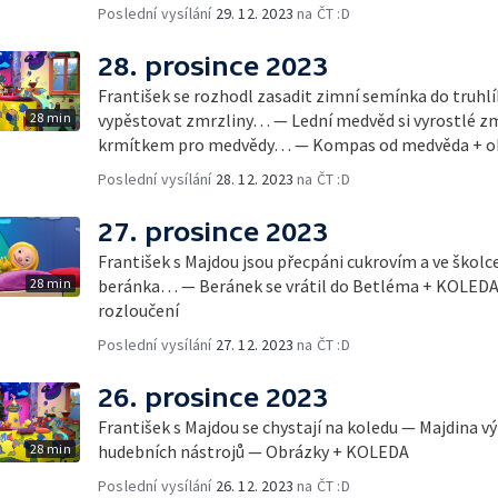
Poslední vysílání
29. 12. 2023
na ČT :D
28. prosince 2023
František se rozhodl zasadit zimní semínka do truhl
28 min
vypěstovat zmrzliny… — Lední medvěd si vyrostlé zmrz
krmítkem pro medvědy… — Kompas od medvěda + ob
Poslední vysílání
28. 12. 2023
na ČT :D
27. prosince 2023
František s Majdou jsou přecpáni cukrovím a ve školc
28 min
beránka… — Beránek se vrátil do Betléma + KOLEDA
rozloučení
Poslední vysílání
27. 12. 2023
na ČT :D
26. prosince 2023
František s Majdou se chystají na koledu — Majdina v
28 min
hudebních nástrojů — Obrázky + KOLEDA
Poslední vysílání
26. 12. 2023
na ČT :D