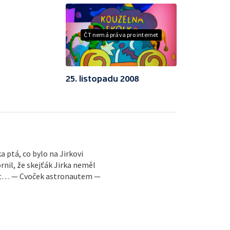
ČT nemá práva pro internet
25. listopadu 2008
a ptá, co bylo na Jirkovi
il, že skejťák Jirka neměl
st… — Cvoček astronautem —