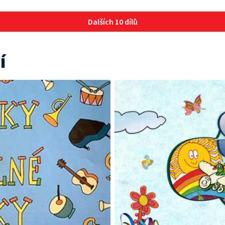
Dalších 10 dílů
í