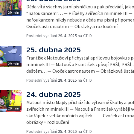
Děda vítá všechny jarní písničkou a pak předvádí, jak o
29 min
“nafoukancem”… — Příběhy zvířecích miminek III — Fr
nafoukancem nikdy nebude a děda mu písní připomen
Cvoček astronautem — Obrázky a rozloučení
Poslední vysílání
29. 4. 2025
na ČT :D
25. dubna 2025
František Matoušovi přichystal aprílovou bojovku s
29 min
miminek III — Matouš a František zpívají PRŠÍ, PRŠÍ…
deštěm… — Cvoček astronautem — Obrázková listár
Poslední vysílání
28. 4. 2025
na ČT :D
24. dubna 2025
Matouš místo Majdy přichází do výtvarné školky a po
29 min
zvířecích miminek III — Matouš a František vyrábějí 
skořápek z velikonočních vajíček… — Cvoček astron
obrázky + rozloučení
Poslední vysílání
25. 4. 2025
na ČT :D