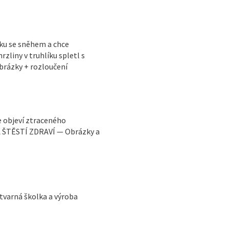
íku se sněhem a chce
liny v truhlíku spletl s
rázky + rozloučení
e objeví ztraceného
 ŠTĚSTÍ ZDRAVÍ — Obrázky a
ýtvarná školka a výroba