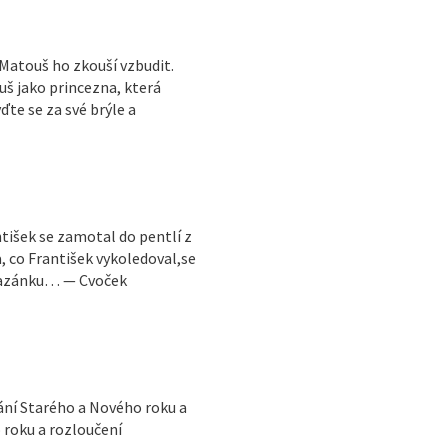
 Matouš ho zkouší vzbudit.
š jako princezna, která
e se za své brýle a
tišek se zamotal do pentlí z
, co František vykoledoval,se
pomazánku… — Cvoček
ání Starého a Nového roku a
 roku a rozloučení