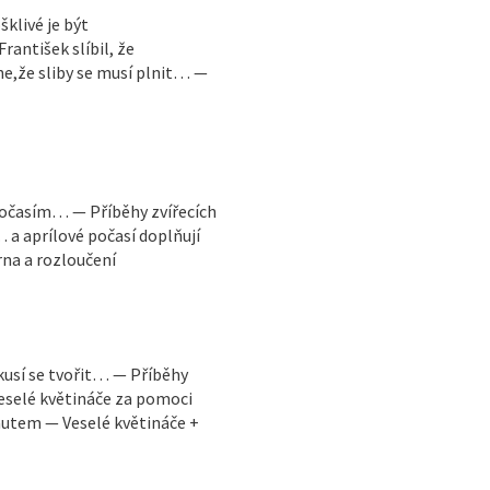
šklivé je být
antišek slíbil, že
e,že sliby se musí plnit… —
 počasím… — Příběhy zvířecích
 a aprílové počasí doplňují
na a rozloučení
kusí se tvořit… — Příběhy
veselé květináče za pomoci
autem — Veselé květináče +