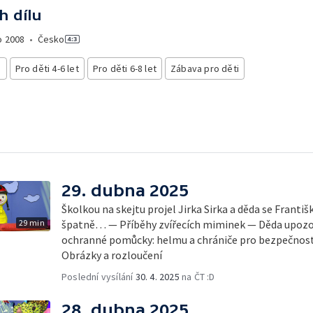
h dílu
o
2008
•
Česko
i
Pro děti 4-6 let
Pro děti 6-8 let
Zábava pro děti
29. dubna 2025
Školkou na skejtu projel Jirka Sirka a děda se Františk
29 min
špatně… — Příběhy zvířecích miminek — Děda upozorn
ochranné pomůcky: helmu a chrániče pro bezpečno
Obrázky a rozloučení
Poslední vysílání
30. 4. 2025
na ČT :D
28. dubna 2025