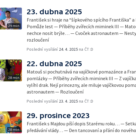
23. dubna 2025
František si hraje na “šípkového spícího Františka” a
29 min
Pomůže lest — Příběhy zvířecích miminek III — Matou
nechce nosit brýle… — Cvoček astronautem — Nestyďt
rozloučení
Poslední vysílání
24. 4. 2025
na ČT :D
22. dubna 2025
Matouš si pochutnává na vajíčkové pomazánce a Fran
28 min
pomlázky — Příběhy zvířecích miminek III — Z vajíčka
vylíhl drak. Nejí princezny, ale miluje vajíčkovou 
astronautem — Rozloučení
Poslední vysílání
23. 4. 2025
na ČT :D
29. prosince 2023
František s Majdou píší dopis Starému roku… — Setk
28 min
předávání vlády… — Den tancovaní a přání do nového