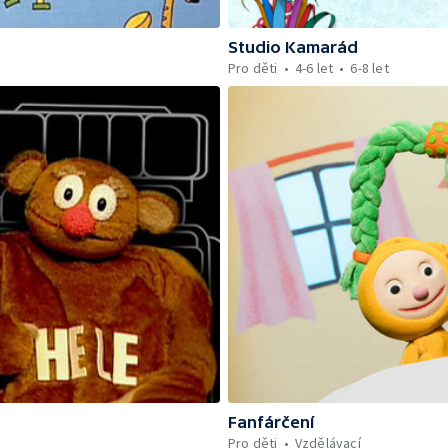
Studio Kamarád
Pro děti
4-6 let
6-8 let
Fanfárčení
Pro děti
Vzdělávací