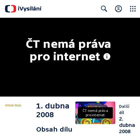
Close
Search
ČT nemá práva 
pro internet
1. dubna
Další
ČT nemá práva
díl
2008
pro internet
2.
dubna
Obsah dílu
2008