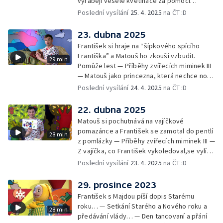
vyrábějí veselé květináče za pomoci
skořápek z velikonočních vajíček… —
Poslední vysílání
25. 4. 2025
na ČT :D
Cvoček astronautem — Veselé květináče +
obrázky + rozloučení
23. dubna 2025
František si hraje na “šípkového spícího
Františka” a Matouš ho zkouší vzbudit.
29 min
Pomůže lest — Příběhy zvířecích miminek III
— Matouš jako princezna, která nechce nosit
brýle… — Cvoček astronautem — Nestyďte
Poslední vysílání
24. 4. 2025
na ČT :D
se za své brýle a rozloučení
22. dubna 2025
Matouš si pochutnává na vajíčkové
pomazánce a František se zamotal do pentlí
28 min
z pomlázky — Příběhy zvířecích miminek III —
Z vajíčka, co František vykoledoval,se vylíhl
drak. Nejí princezny, ale miluje vajíčkovou
Poslední vysílání
23. 4. 2025
na ČT :D
pomazánku… — Cvoček astronautem —
Rozloučení
29. prosince 2023
František s Majdou píší dopis Starému
roku… — Setkání Starého a Nového roku a
28 min
předávání vlády… — Den tancovaní a přání