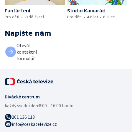
Fanfárčení
Studio Kamarád
Pro děti
Vzdělávací
Pro děti
4-6 let
6-8 let
Napište nám
Otevřít
kontaktní
formulář
Divácké centrum
každý všední den:
8:00—16:00 hodin
261 136 113
info@ceskatelevize.cz