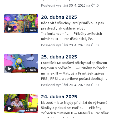
pomůcky: helmu a chrániče pro
Poslední vysílání
30. 4. 2025
na ČT :D
bezpečnost… — Cvoček astronautem —
Obrázky a rozloučení
28. dubna 2025
Děda vítá všechny jarní písničkou a pak
předvádí, jak ošklivé je být
29 min
“nafoukancem”… — Příběhy zvířecích
miminek III — František slíbil, že
nafoukancem nikdy nebude a děda mu písní
Poslední vysílání
29. 4. 2025
na ČT :D
připomene,že sliby se musí plnit… —
Cvoček astronautem — Obrázky a
25. dubna 2025
rozloučení
František Matoušovi přichystal aprílovou
bojovku s počasím… — Příběhy zvířecích
29 min
miminek III — Matouš a František zpívají
PRŠÍ, PRŠÍ… a aprílové počasí doplňují
deštěm… — Cvoček astronautem —
Poslední vysílání
28. 4. 2025
na ČT :D
Obrázková listárna a rozloučení
24. dubna 2025
Matouš místo Majdy přichází do výtvarné
školky a pokusí se tvořit… — Příběhy
29 min
zvířecích miminek III — Matouš a František