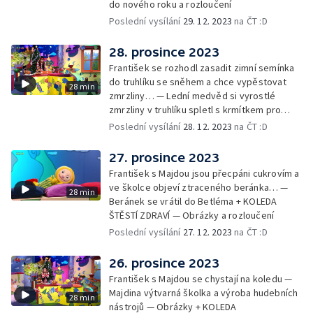
do nového roku a rozloučení
Poslední vysílání
29. 12. 2023
na ČT :D
28. prosince 2023
František se rozhodl zasadit zimní semínka
do truhlíku se sněhem a chce vypěstovat
28 min
zmrzliny… — Lední medvěd si vyrostlé
zmrzliny v truhlíku spletl s krmítkem pro
medvědy… — Kompas od medvěda +
Poslední vysílání
28. 12. 2023
na ČT :D
obrázky + rozloučení
27. prosince 2023
František s Majdou jsou přecpáni cukrovím a
ve školce objeví ztraceného beránka… —
28 min
Beránek se vrátil do Betléma + KOLEDA
ŠTĚSTÍ ZDRAVÍ — Obrázky a rozloučení
Poslední vysílání
27. 12. 2023
na ČT :D
26. prosince 2023
František s Majdou se chystají na koledu —
Majdina výtvarná školka a výroba hudebních
28 min
nástrojů — Obrázky + KOLEDA