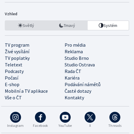
Vzhled
Světlý
Tmavý
Systém
TV program
Pro média
Živé vysílání
Reklama
TV poplatky
Studio Brno
Teletext
Studio Ostrava
Podcasty
Rada ČT
Počasí
Kariéra
E-shop
Podávání námětů
Mobilní a TV aplikace
Časté dotazy
Vše o ČT
Kontakty
Instagram
Facebook
YouTube
X
Threads