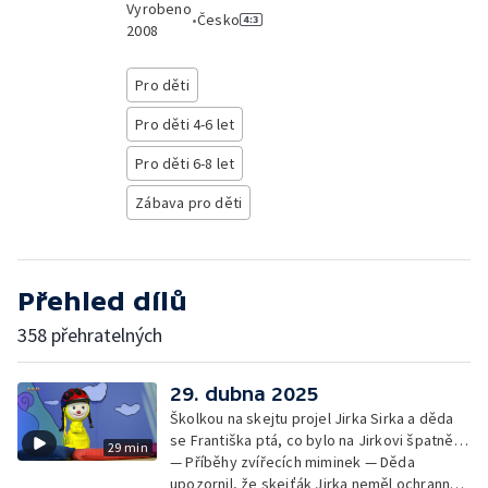
Vyrobeno
•
Česko
2008
Pro děti
Pro děti 4-6 let
Pro děti 6-8 let
Zábava pro děti
Přehled dílů
358 přehratelných
29. dubna 2025
Školkou na skejtu projel Jirka Sirka a děda
se Františka ptá, co bylo na Jirkovi špatně…
29 min
— Příběhy zvířecích miminek — Děda
upozornil, že skejťák Jirka neměl ochranné