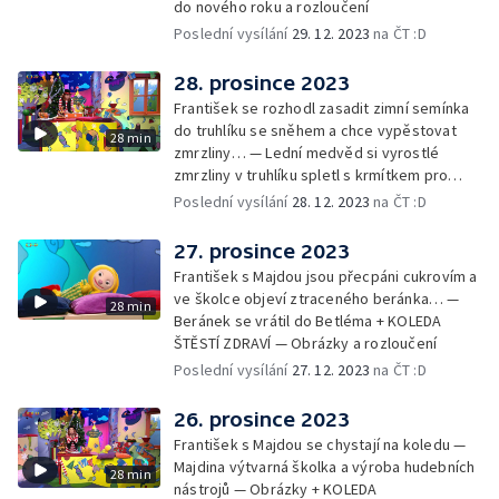
do nového roku a rozloučení
Poslední vysílání
29. 12. 2023
na ČT :D
28. prosince 2023
František se rozhodl zasadit zimní semínka
do truhlíku se sněhem a chce vypěstovat
28 min
zmrzliny… — Lední medvěd si vyrostlé
zmrzliny v truhlíku spletl s krmítkem pro
medvědy… — Kompas od medvěda +
Poslední vysílání
28. 12. 2023
na ČT :D
obrázky + rozloučení
27. prosince 2023
František s Majdou jsou přecpáni cukrovím a
ve školce objeví ztraceného beránka… —
28 min
Beránek se vrátil do Betléma + KOLEDA
ŠTĚSTÍ ZDRAVÍ — Obrázky a rozloučení
Poslední vysílání
27. 12. 2023
na ČT :D
26. prosince 2023
František s Majdou se chystají na koledu —
Majdina výtvarná školka a výroba hudebních
28 min
nástrojů — Obrázky + KOLEDA