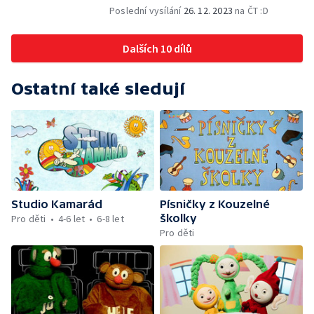
Poslední vysílání
26. 12. 2023
na ČT :D
Dalších 10 dílů
Ostatní také sledují
Studio Kamarád
Písničky z Kouzelné
školky
Pro děti
4-6 let
6-8 let
Pro děti