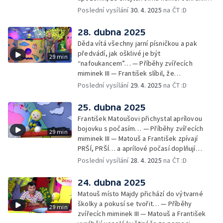
pomůcky: helmu a chrániče pro
Poslední vysílání
30. 4. 2025
na ČT :D
bezpečnost… — Cvoček astronautem —
Obrázky a rozloučení
28. dubna 2025
Děda vítá všechny jarní písničkou a pak
předvádí, jak ošklivé je být
29 min
“nafoukancem”… — Příběhy zvířecích
miminek III — František slíbil, že
nafoukancem nikdy nebude a děda mu písní
Poslední vysílání
29. 4. 2025
na ČT :D
připomene,že sliby se musí plnit… —
Cvoček astronautem — Obrázky a
25. dubna 2025
rozloučení
František Matoušovi přichystal aprílovou
bojovku s počasím… — Příběhy zvířecích
29 min
miminek III — Matouš a František zpívají
PRŠÍ, PRŠÍ… a aprílové počasí doplňují
deštěm… — Cvoček astronautem —
Poslední vysílání
28. 4. 2025
na ČT :D
Obrázková listárna a rozloučení
24. dubna 2025
Matouš místo Majdy přichází do výtvarné
školky a pokusí se tvořit… — Příběhy
29 min
zvířecích miminek III — Matouš a František