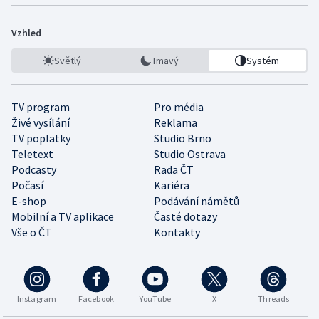
Vzhled
Světlý
Tmavý
Systém
TV program
Pro média
Živé vysílání
Reklama
TV poplatky
Studio Brno
Teletext
Studio Ostrava
Podcasty
Rada ČT
Počasí
Kariéra
E-shop
Podávání námětů
Mobilní a TV aplikace
Časté dotazy
Vše o ČT
Kontakty
Instagram
Facebook
YouTube
X
Threads