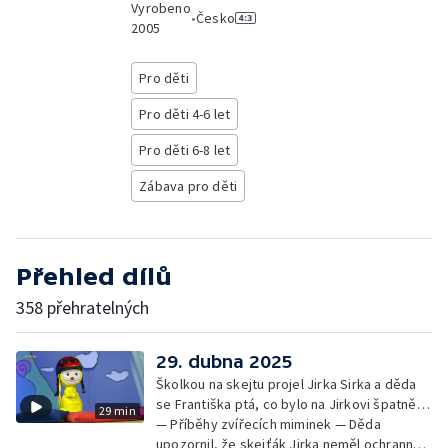
Vyrobeno
•
Česko
2005
Pro děti
Pro děti 4-6 let
Pro děti 6-8 let
Zábava pro děti
Přehled dílů
358 přehratelných
29. dubna 2025
Školkou na skejtu projel Jirka Sirka a děda
se Františka ptá, co bylo na Jirkovi špatně…
29 min
— Příběhy zvířecích miminek — Děda
upozornil, že skejťák Jirka neměl ochranné