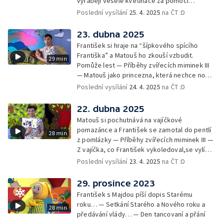
vyrábějí veselé květináče za pomoci
skořápek z velikonočních vajíček… —
Poslední vysílání
25. 4. 2025
na ČT :D
Cvoček astronautem — Veselé květináče +
obrázky + rozloučení
23. dubna 2025
František si hraje na “šípkového spícího
Františka” a Matouš ho zkouší vzbudit.
29 min
Pomůže lest — Příběhy zvířecích miminek III
— Matouš jako princezna, která nechce nosit
brýle… — Cvoček astronautem — Nestyďte
Poslední vysílání
24. 4. 2025
na ČT :D
se za své brýle a rozloučení
22. dubna 2025
Matouš si pochutnává na vajíčkové
pomazánce a František se zamotal do pentlí
28 min
z pomlázky — Příběhy zvířecích miminek III —
Z vajíčka, co František vykoledoval,se vylíhl
drak. Nejí princezny, ale miluje vajíčkovou
Poslední vysílání
23. 4. 2025
na ČT :D
pomazánku… — Cvoček astronautem —
Rozloučení
29. prosince 2023
František s Majdou píší dopis Starému
roku… — Setkání Starého a Nového roku a
28 min
předávání vlády… — Den tancovaní a přání