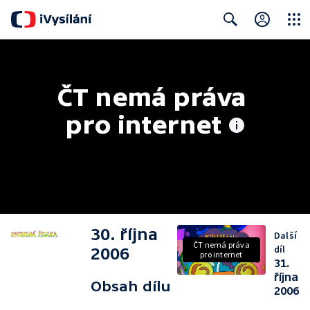
Close
Search
ČT nemá práva 
pro internet
30. října
Další
ČT nemá práva
díl
2006
pro internet
31.
října
Obsah dílu
2006