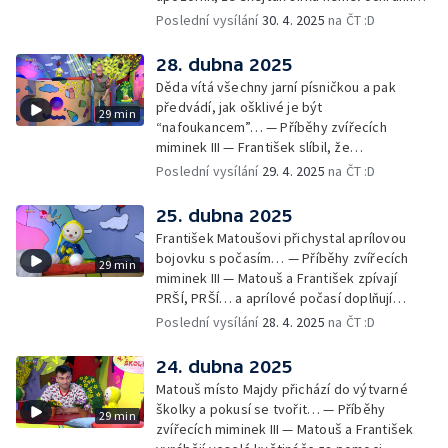
pomůcky: helmu a chrániče pro
Poslední vysílání
30. 4. 2025
na ČT :D
bezpečnost… — Cvoček astronautem —
Obrázky a rozloučení
28. dubna 2025
Děda vítá všechny jarní písničkou a pak
předvádí, jak ošklivé je být
29 min
“nafoukancem”… — Příběhy zvířecích
miminek III — František slíbil, že
nafoukancem nikdy nebude a děda mu písní
Poslední vysílání
29. 4. 2025
na ČT :D
připomene,že sliby se musí plnit… —
Cvoček astronautem — Obrázky a
25. dubna 2025
rozloučení
František Matoušovi přichystal aprílovou
bojovku s počasím… — Příběhy zvířecích
29 min
miminek III — Matouš a František zpívají
PRŠÍ, PRŠÍ… a aprílové počasí doplňují
deštěm… — Cvoček astronautem —
Poslední vysílání
28. 4. 2025
na ČT :D
Obrázková listárna a rozloučení
24. dubna 2025
Matouš místo Majdy přichází do výtvarné
školky a pokusí se tvořit… — Příběhy
29 min
zvířecích miminek III — Matouš a František