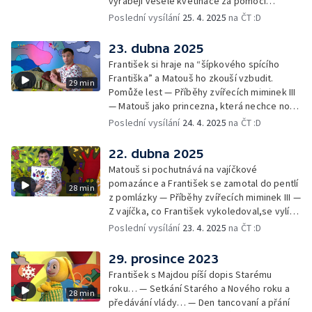
vyrábějí veselé květináče za pomoci
skořápek z velikonočních vajíček… —
Poslední vysílání
25. 4. 2025
na ČT :D
Cvoček astronautem — Veselé květináče +
obrázky + rozloučení
23. dubna 2025
František si hraje na “šípkového spícího
Františka” a Matouš ho zkouší vzbudit.
29 min
Pomůže lest — Příběhy zvířecích miminek III
— Matouš jako princezna, která nechce nosit
brýle… — Cvoček astronautem — Nestyďte
Poslední vysílání
24. 4. 2025
na ČT :D
se za své brýle a rozloučení
22. dubna 2025
Matouš si pochutnává na vajíčkové
pomazánce a František se zamotal do pentlí
28 min
z pomlázky — Příběhy zvířecích miminek III —
Z vajíčka, co František vykoledoval,se vylíhl
drak. Nejí princezny, ale miluje vajíčkovou
Poslední vysílání
23. 4. 2025
na ČT :D
pomazánku… — Cvoček astronautem —
Rozloučení
29. prosince 2023
František s Majdou píší dopis Starému
roku… — Setkání Starého a Nového roku a
28 min
předávání vlády… — Den tancovaní a přání