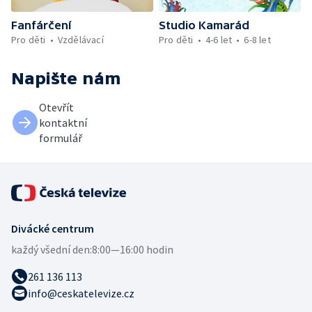
Fanfárčení
Studio Kamarád
Pro děti
Vzdělávací
Pro děti
4-6 let
6-8 let
Napište nám
Otevřít
kontaktní
formulář
Divácké centrum
každý všední den:
8:00—16:00 hodin
261 136 113
info@ceskatelevize.cz