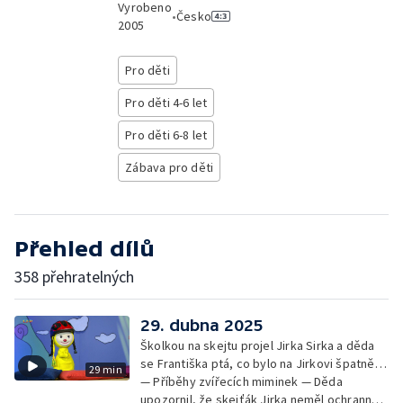
Vyrobeno
•
Česko
2005
Pro děti
Pro děti 4-6 let
Pro děti 6-8 let
Zábava pro děti
Přehled dílů
358 přehratelných
29. dubna 2025
Školkou na skejtu projel Jirka Sirka a děda
se Františka ptá, co bylo na Jirkovi špatně…
29 min
— Příběhy zvířecích miminek — Děda
upozornil, že skejťák Jirka neměl ochranné