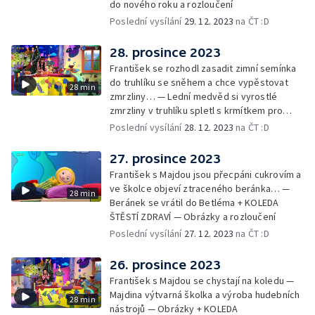
do nového roku a rozloučení
Poslední vysílání
29. 12. 2023
na ČT :D
28. prosince 2023
František se rozhodl zasadit zimní semínka
do truhlíku se sněhem a chce vypěstovat
28 min
zmrzliny… — Lední medvěd si vyrostlé
zmrzliny v truhlíku spletl s krmítkem pro
medvědy… — Kompas od medvěda +
Poslední vysílání
28. 12. 2023
na ČT :D
obrázky + rozloučení
27. prosince 2023
František s Majdou jsou přecpáni cukrovím a
ve školce objeví ztraceného beránka… —
28 min
Beránek se vrátil do Betléma + KOLEDA
ŠTĚSTÍ ZDRAVÍ — Obrázky a rozloučení
Poslední vysílání
27. 12. 2023
na ČT :D
26. prosince 2023
František s Majdou se chystají na koledu —
Majdina výtvarná školka a výroba hudebních
28 min
nástrojů — Obrázky + KOLEDA