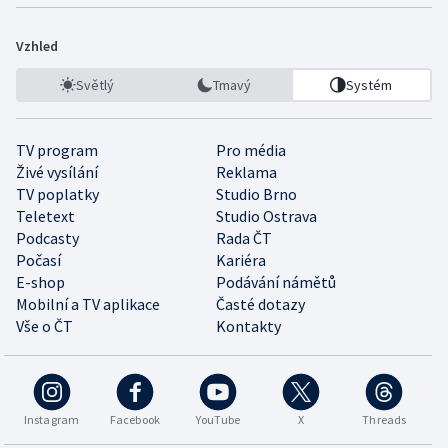
Vzhled
Světlý
Tmavý
Systém
TV program
Pro média
Živé vysílání
Reklama
TV poplatky
Studio Brno
Teletext
Studio Ostrava
Podcasty
Rada ČT
Počasí
Kariéra
E-shop
Podávání námětů
Mobilní a TV aplikace
Časté dotazy
Vše o ČT
Kontakty
Instagram
Facebook
YouTube
X
Threads