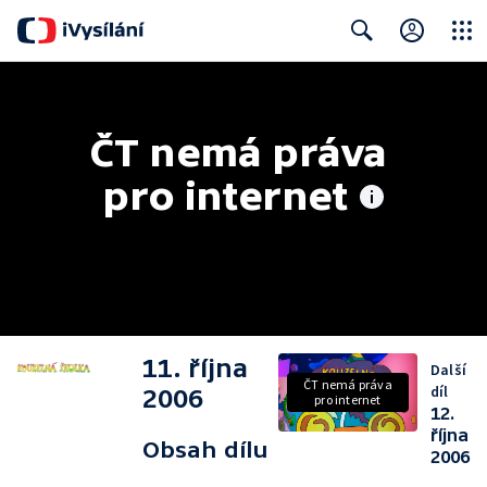
Close
Search
ČT nemá práva 
pro internet
11. října
Další
ČT nemá práva
díl
2006
pro internet
12.
října
Obsah dílu
2006