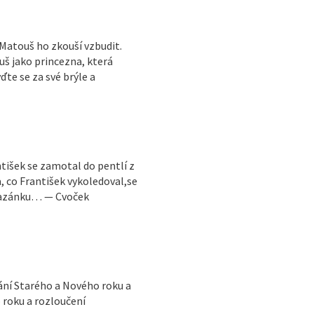
 Matouš ho zkouší vzbudit.
š jako princezna, která
e se za své brýle a
tišek se zamotal do pentlí z
, co František vykoledoval,se
pomazánku… — Cvoček
ání Starého a Nového roku a
 roku a rozloučení