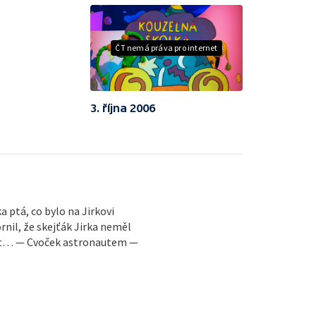
ČT nemá práva pro internet
3. října 2006
a ptá, co bylo na Jirkovi
il, že skejťák Jirka neměl
st… — Cvoček astronautem —