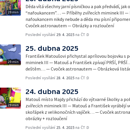
Děda vítá všechny jarní písničkou a pak předvádí, jak o
29 min
“nafoukancem”… — Příběhy zvířecích miminek III — Fr
nafoukancem nikdy nebude a děda mu písní připomen
Cvoček astronautem — Obrázky a rozloučení
Poslední vysílání
29. 4. 2025
na ČT :D
25. dubna 2025
František Matoušovi přichystal aprílovou bojovku s
29 min
miminek III — Matouš a František zpívají PRŠÍ, PRŠÍ…
deštěm… — Cvoček astronautem — Obrázková listár
Poslední vysílání
28. 4. 2025
na ČT :D
24. dubna 2025
Matouš místo Majdy přichází do výtvarné školky a po
29 min
zvířecích miminek III — Matouš a František vyrábějí 
skořápek z velikonočních vajíček… — Cvoček astron
obrázky + rozloučení
Poslední vysílání
25. 4. 2025
na ČT :D