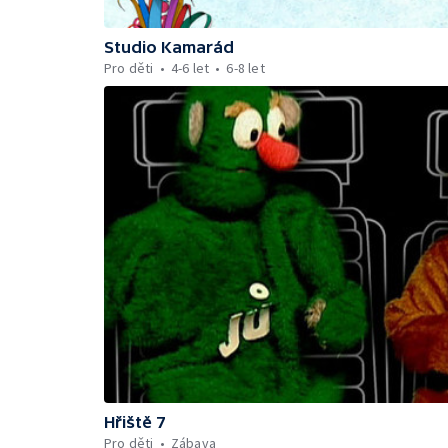
Studio Kamarád
Pro děti
4-6 let
6-8 let
Hřiště 7
Pro děti
Zábava