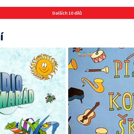
Dalších 10 dílů
í