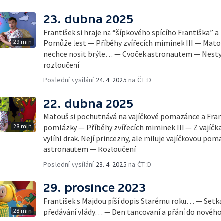
23. dubna 2025
František si hraje na “šípkového spícího Františka” a
29 min
Pomůže lest — Příběhy zvířecích miminek III — Matou
nechce nosit brýle… — Cvoček astronautem — Nestyďt
rozloučení
Poslední vysílání
24. 4. 2025
na ČT :D
22. dubna 2025
Matouš si pochutnává na vajíčkové pomazánce a Fran
28 min
pomlázky — Příběhy zvířecích miminek III — Z vajíčka
vylíhl drak. Nejí princezny, ale miluje vajíčkovou 
astronautem — Rozloučení
Poslední vysílání
23. 4. 2025
na ČT :D
29. prosince 2023
František s Majdou píší dopis Starému roku… — Setk
28 min
předávání vlády… — Den tancovaní a přání do nového