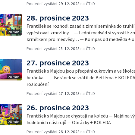
Poslední vysílání
29. 12. 2023
na ČT :D
28. prosince 2023
František se rozhodl zasadit zimní semínka do truhl
28 min
vypěstovat zmrzliny… — Lední medvěd si vyrostlé zmrz
krmítkem pro medvědy… — Kompas od medvěda + ob
Poslední vysílání
28. 12. 2023
na ČT :D
27. prosince 2023
František s Majdou jsou přecpáni cukrovím a ve školc
28 min
beránka… — Beránek se vrátil do Betléma + KOLEDA
rozloučení
Poslední vysílání
27. 12. 2023
na ČT :D
26. prosince 2023
František s Majdou se chystají na koledu — Majdina v
28 min
hudebních nástrojů — Obrázky + KOLEDA
Poslední vysílání
26. 12. 2023
na ČT :D