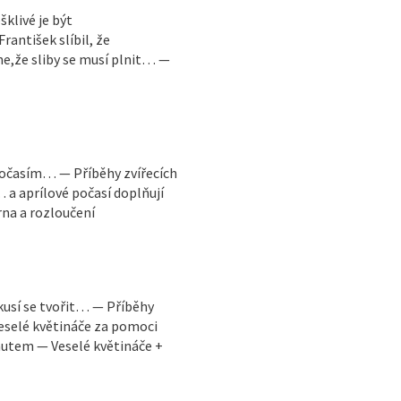
šklivé je být
antišek slíbil, že
e,že sliby se musí plnit… —
 počasím… — Příběhy zvířecích
 a aprílové počasí doplňují
na a rozloučení
kusí se tvořit… — Příběhy
veselé květináče za pomoci
autem — Veselé květináče +