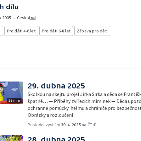
h dílu
o
2005
•
Česko
i
Pro děti 4-6 let
Pro děti 6-8 let
Zábava pro děti
29. dubna 2025
Školkou na skejtu projel Jirka Sirka a děda se Františk
29 min
špatně… — Příběhy zvířecích miminek — Děda upozorn
ochranné pomůcky: helmu a chrániče pro bezpečno
Obrázky a rozloučení
Poslední vysílání
30. 4. 2025
na ČT :D
28. dubna 2025