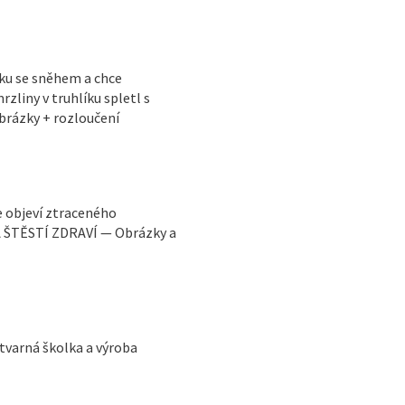
íku se sněhem a chce
liny v truhlíku spletl s
rázky + rozloučení
e objeví ztraceného
 ŠTĚSTÍ ZDRAVÍ — Obrázky a
ýtvarná školka a výroba