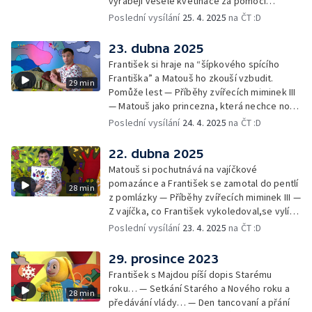
vyrábějí veselé květináče za pomoci
skořápek z velikonočních vajíček… —
Poslední vysílání
25. 4. 2025
na ČT :D
Cvoček astronautem — Veselé květináče +
obrázky + rozloučení
23. dubna 2025
František si hraje na “šípkového spícího
Františka” a Matouš ho zkouší vzbudit.
29 min
Pomůže lest — Příběhy zvířecích miminek III
— Matouš jako princezna, která nechce nosit
brýle… — Cvoček astronautem — Nestyďte
Poslední vysílání
24. 4. 2025
na ČT :D
se za své brýle a rozloučení
22. dubna 2025
Matouš si pochutnává na vajíčkové
pomazánce a František se zamotal do pentlí
28 min
z pomlázky — Příběhy zvířecích miminek III —
Z vajíčka, co František vykoledoval,se vylíhl
drak. Nejí princezny, ale miluje vajíčkovou
Poslední vysílání
23. 4. 2025
na ČT :D
pomazánku… — Cvoček astronautem —
Rozloučení
29. prosince 2023
František s Majdou píší dopis Starému
roku… — Setkání Starého a Nového roku a
28 min
předávání vlády… — Den tancovaní a přání