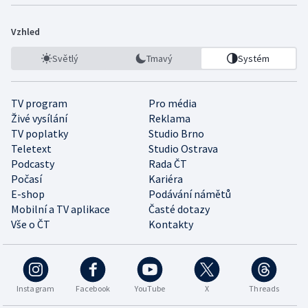
Vzhled
Světlý
Tmavý
Systém
TV program
Pro média
Živé vysílání
Reklama
TV poplatky
Studio Brno
Teletext
Studio Ostrava
Podcasty
Rada ČT
Počasí
Kariéra
E-shop
Podávání námětů
Mobilní a TV aplikace
Časté dotazy
Vše o ČT
Kontakty
Instagram
Facebook
YouTube
X
Threads