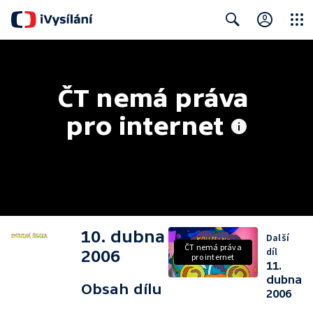
Close
Search
ČT nemá práva 
pro internet
10. dubna
Další
ČT nemá práva
díl
2006
pro internet
11.
dubna
Obsah dílu
2006