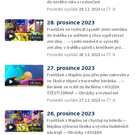
do nového roku a rozloučení
Poslední vysílání
29. 12. 2023
na ČT :D
28. prosince 2023
František se rozhodl zasadit zimní semínka
do truhlíku se sněhem a chce vypěstovat
28 min
zmrzliny… — Lední medvěd si vyrostlé
zmrzliny v truhlíku spletl s krmítkem pro
medvědy… — Kompas od medvěda +
Poslední vysílání
28. 12. 2023
na ČT :D
obrázky + rozloučení
27. prosince 2023
František s Majdou jsou přecpáni cukrovím a
ve školce objeví ztraceného beránka… —
28 min
Beránek se vrátil do Betléma + KOLEDA
ŠTĚSTÍ ZDRAVÍ — Obrázky a rozloučení
Poslední vysílání
27. 12. 2023
na ČT :D
26. prosince 2023
František s Majdou se chystají na koledu —
Majdina výtvarná školka a výroba hudebních
28 min
nástrojů — Obrázky + KOLEDA