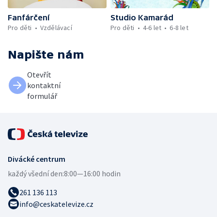
Fanfárčení
Studio Kamarád
Pro děti
Vzdělávací
Pro děti
4-6 let
6-8 let
Napište nám
Otevřít
kontaktní
formulář
Divácké centrum
každý všední den:
8:00—16:00 hodin
261 136 113
info@ceskatelevize.cz