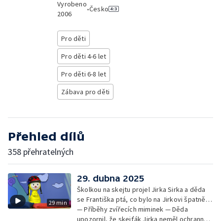
Vyrobeno
•
Česko
2006
Pro děti
Pro děti 4-6 let
Pro děti 6-8 let
Zábava pro děti
Přehled dílů
358 přehratelných
29. dubna 2025
Školkou na skejtu projel Jirka Sirka a děda
se Františka ptá, co bylo na Jirkovi špatně…
29 min
— Příběhy zvířecích miminek — Děda
upozornil, že skejťák Jirka neměl ochranné