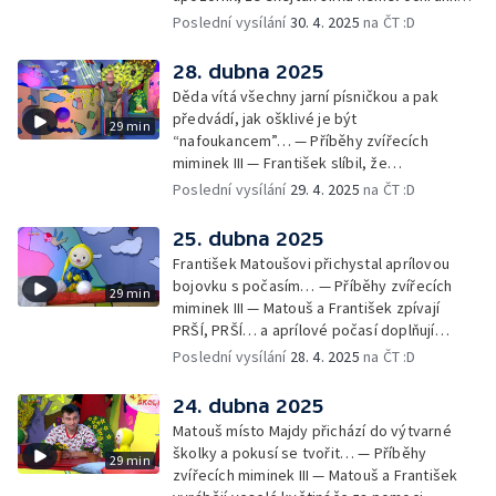
pomůcky: helmu a chrániče pro
Poslední vysílání
30. 4. 2025
na ČT :D
bezpečnost… — Cvoček astronautem —
Obrázky a rozloučení
28. dubna 2025
Děda vítá všechny jarní písničkou a pak
předvádí, jak ošklivé je být
29 min
“nafoukancem”… — Příběhy zvířecích
miminek III — František slíbil, že
nafoukancem nikdy nebude a děda mu písní
Poslední vysílání
29. 4. 2025
na ČT :D
připomene,že sliby se musí plnit… —
Cvoček astronautem — Obrázky a
25. dubna 2025
rozloučení
František Matoušovi přichystal aprílovou
bojovku s počasím… — Příběhy zvířecích
29 min
miminek III — Matouš a František zpívají
PRŠÍ, PRŠÍ… a aprílové počasí doplňují
deštěm… — Cvoček astronautem —
Poslední vysílání
28. 4. 2025
na ČT :D
Obrázková listárna a rozloučení
24. dubna 2025
Matouš místo Majdy přichází do výtvarné
školky a pokusí se tvořit… — Příběhy
29 min
zvířecích miminek III — Matouš a František