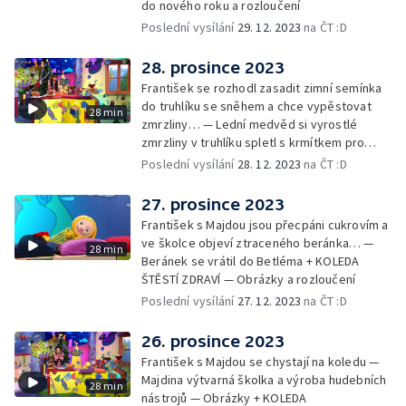
do nového roku a rozloučení
Poslední vysílání
29. 12. 2023
na ČT :D
28. prosince 2023
František se rozhodl zasadit zimní semínka
do truhlíku se sněhem a chce vypěstovat
28 min
zmrzliny… — Lední medvěd si vyrostlé
zmrzliny v truhlíku spletl s krmítkem pro
medvědy… — Kompas od medvěda +
Poslední vysílání
28. 12. 2023
na ČT :D
obrázky + rozloučení
27. prosince 2023
František s Majdou jsou přecpáni cukrovím a
ve školce objeví ztraceného beránka… —
28 min
Beránek se vrátil do Betléma + KOLEDA
ŠTĚSTÍ ZDRAVÍ — Obrázky a rozloučení
Poslední vysílání
27. 12. 2023
na ČT :D
26. prosince 2023
František s Majdou se chystají na koledu —
Majdina výtvarná školka a výroba hudebních
28 min
nástrojů — Obrázky + KOLEDA