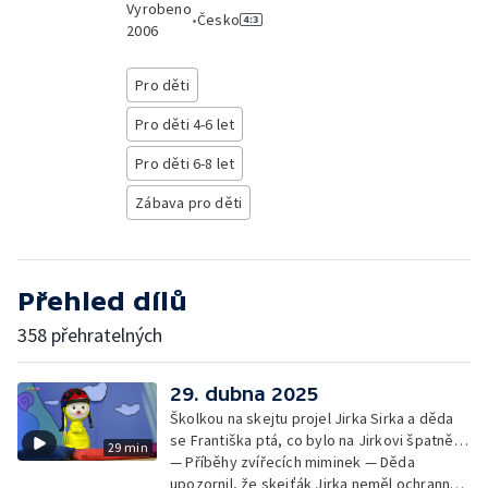
Vyrobeno
•
Česko
2006
Pro děti
Pro děti 4-6 let
Pro děti 6-8 let
Zábava pro děti
Přehled dílů
358 přehratelných
29. dubna 2025
Školkou na skejtu projel Jirka Sirka a děda
se Františka ptá, co bylo na Jirkovi špatně…
29 min
— Příběhy zvířecích miminek — Děda
upozornil, že skejťák Jirka neměl ochranné