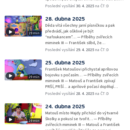
pomůcky: helmu a chrániče pro
Poslední vysílání
30. 4. 2025
na ČT :D
bezpečnost… — Cvoček astronautem —
Obrázky a rozloučení
28. dubna 2025
Děda vítá všechny jarní písničkou a pak
předvádí, jak ošklivé je být
29 min
“nafoukancem”… — Příběhy zvířecích
miminek III — František slíbil, že
nafoukancem nikdy nebude a děda mu písní
Poslední vysílání
29. 4. 2025
na ČT :D
připomene,že sliby se musí plnit… —
Cvoček astronautem — Obrázky a
25. dubna 2025
rozloučení
František Matoušovi přichystal aprílovou
bojovku s počasím… — Příběhy zvířecích
29 min
miminek III — Matouš a František zpívají
PRŠÍ, PRŠÍ… a aprílové počasí doplňují
deštěm… — Cvoček astronautem —
Poslední vysílání
28. 4. 2025
na ČT :D
Obrázková listárna a rozloučení
24. dubna 2025
Matouš místo Majdy přichází do výtvarné
školky a pokusí se tvořit… — Příběhy
29 min
zvířecích miminek III — Matouš a František