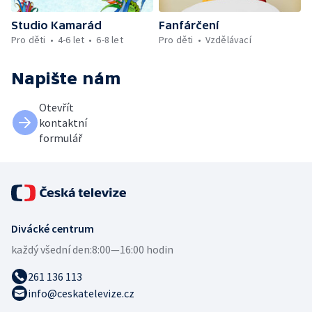
Studio Kamarád
Fanfárčení
Pro děti
4-6 let
6-8 let
Pro děti
Vzdělávací
Napište nám
Otevřít
kontaktní
formulář
Divácké centrum
každý všední den:
8:00—16:00 hodin
261 136 113
info@ceskatelevize.cz