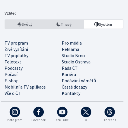
Vzhled
Světlý
Tmavý
Systém
TV program
Pro média
Živé vysílání
Reklama
TV poplatky
Studio Brno
Teletext
Studio Ostrava
Podcasty
Rada ČT
Počasí
Kariéra
E-shop
Podávání námětů
Mobilní a TV aplikace
Časté dotazy
Vše o ČT
Kontakty
Instagram
Facebook
YouTube
X
Threads