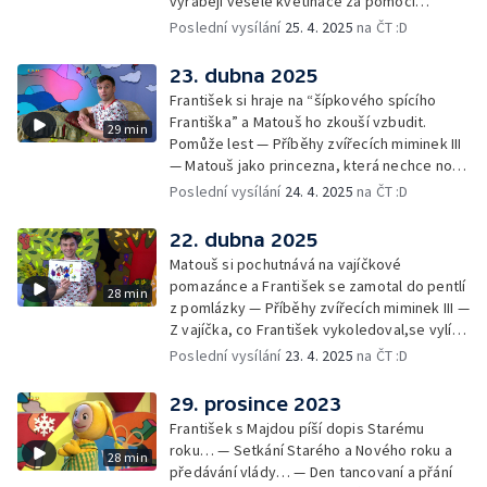
vyrábějí veselé květináče za pomoci
skořápek z velikonočních vajíček… —
Poslední vysílání
25. 4. 2025
na ČT :D
Cvoček astronautem — Veselé květináče +
obrázky + rozloučení
23. dubna 2025
František si hraje na “šípkového spícího
Františka” a Matouš ho zkouší vzbudit.
29 min
Pomůže lest — Příběhy zvířecích miminek III
— Matouš jako princezna, která nechce nosit
brýle… — Cvoček astronautem — Nestyďte
Poslední vysílání
24. 4. 2025
na ČT :D
se za své brýle a rozloučení
22. dubna 2025
Matouš si pochutnává na vajíčkové
pomazánce a František se zamotal do pentlí
28 min
z pomlázky — Příběhy zvířecích miminek III —
Z vajíčka, co František vykoledoval,se vylíhl
drak. Nejí princezny, ale miluje vajíčkovou
Poslední vysílání
23. 4. 2025
na ČT :D
pomazánku… — Cvoček astronautem —
Rozloučení
29. prosince 2023
František s Majdou píší dopis Starému
roku… — Setkání Starého a Nového roku a
28 min
předávání vlády… — Den tancovaní a přání