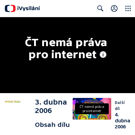
Close
Search
ČT nemá práva 
pro internet
3. dubna
Další
ČT nemá práva
díl
2006
pro internet
4.
dubna
Obsah dílu
2006