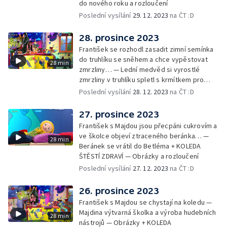
do nového roku a rozloučení
Poslední vysílání
29. 12. 2023
na ČT :D
28. prosince 2023
František se rozhodl zasadit zimní semínka
do truhlíku se sněhem a chce vypěstovat
28 min
zmrzliny… — Lední medvěd si vyrostlé
zmrzliny v truhlíku spletl s krmítkem pro
medvědy… — Kompas od medvěda +
Poslední vysílání
28. 12. 2023
na ČT :D
obrázky + rozloučení
27. prosince 2023
František s Majdou jsou přecpáni cukrovím a
ve školce objeví ztraceného beránka… —
28 min
Beránek se vrátil do Betléma + KOLEDA
ŠTĚSTÍ ZDRAVÍ — Obrázky a rozloučení
Poslední vysílání
27. 12. 2023
na ČT :D
26. prosince 2023
František s Majdou se chystají na koledu —
Majdina výtvarná školka a výroba hudebních
28 min
nástrojů — Obrázky + KOLEDA