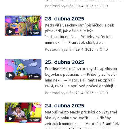
pomůcky: helmu a chrániče pro
Poslední vysílání
30. 4. 2025
na ČT :D
bezpečnost… — Cvoček astronautem —
Obrázky a rozloučení
28. dubna 2025
Děda vítá všechny jarní písničkou a pak
předvádí, jak ošklivé je být
29 min
“nafoukancem”… — Příběhy zvířecích
miminek III — František slíbil, že
nafoukancem nikdy nebude a děda mu písní
Poslední vysílání
29. 4. 2025
na ČT :D
připomene,že sliby se musí plnit… —
Cvoček astronautem — Obrázky a
25. dubna 2025
rozloučení
František Matoušovi přichystal aprílovou
bojovku s počasím… — Příběhy zvířecích
29 min
miminek III — Matouš a František zpívají
PRŠÍ, PRŠÍ… a aprílové počasí doplňují
deštěm… — Cvoček astronautem —
Poslední vysílání
28. 4. 2025
na ČT :D
Obrázková listárna a rozloučení
24. dubna 2025
Matouš místo Majdy přichází do výtvarné
školky a pokusí se tvořit… — Příběhy
29 min
zvířecích miminek III — Matouš a František