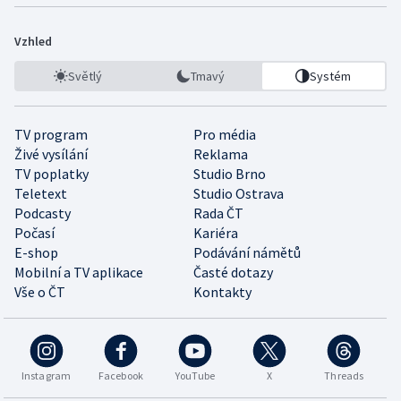
Vzhled
Světlý
Tmavý
Systém
TV program
Pro média
Živé vysílání
Reklama
TV poplatky
Studio Brno
Teletext
Studio Ostrava
Podcasty
Rada ČT
Počasí
Kariéra
E-shop
Podávání námětů
Mobilní a TV aplikace
Časté dotazy
Vše o ČT
Kontakty
Instagram
Facebook
YouTube
X
Threads