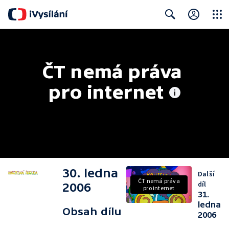
Close
Search
ČT nemá práva 
pro internet
30. ledna
Další
ČT nemá práva
díl
2006
pro internet
31.
ledna
Obsah dílu
2006