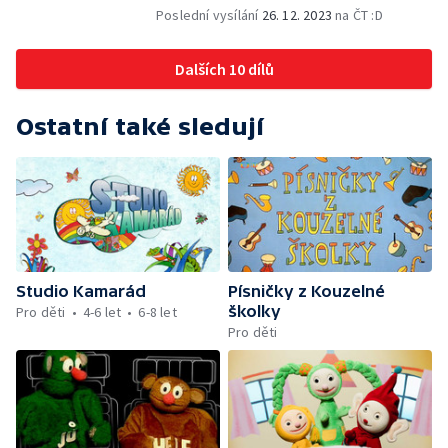
Poslední vysílání
26. 12. 2023
na ČT :D
Dalších 10 dílů
Ostatní také sledují
Studio Kamarád
Písničky z Kouzelné
školky
Pro děti
4-6 let
6-8 let
Pro děti