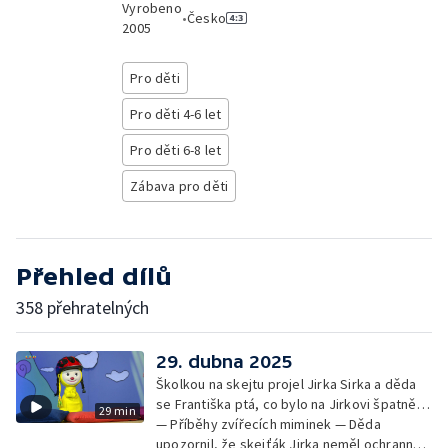
Vyrobeno
•
Česko
2005
Pro děti
Pro děti 4-6 let
Pro děti 6-8 let
Zábava pro děti
Přehled dílů
358 přehratelných
29. dubna 2025
Školkou na skejtu projel Jirka Sirka a děda
se Františka ptá, co bylo na Jirkovi špatně…
29 min
— Příběhy zvířecích miminek — Děda
upozornil, že skejťák Jirka neměl ochranné