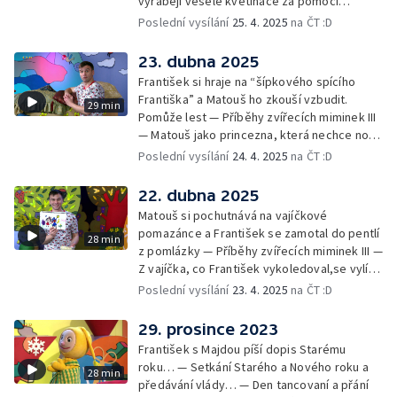
vyrábějí veselé květináče za pomoci
skořápek z velikonočních vajíček… —
Poslední vysílání
25. 4. 2025
na ČT :D
Cvoček astronautem — Veselé květináče +
obrázky + rozloučení
23. dubna 2025
František si hraje na “šípkového spícího
Františka” a Matouš ho zkouší vzbudit.
29 min
Pomůže lest — Příběhy zvířecích miminek III
— Matouš jako princezna, která nechce nosit
brýle… — Cvoček astronautem — Nestyďte
Poslední vysílání
24. 4. 2025
na ČT :D
se za své brýle a rozloučení
22. dubna 2025
Matouš si pochutnává na vajíčkové
pomazánce a František se zamotal do pentlí
28 min
z pomlázky — Příběhy zvířecích miminek III —
Z vajíčka, co František vykoledoval,se vylíhl
drak. Nejí princezny, ale miluje vajíčkovou
Poslední vysílání
23. 4. 2025
na ČT :D
pomazánku… — Cvoček astronautem —
Rozloučení
29. prosince 2023
František s Majdou píší dopis Starému
roku… — Setkání Starého a Nového roku a
28 min
předávání vlády… — Den tancovaní a přání