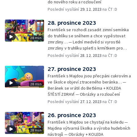
do nového roku a rozloučení
Poslední vysílání
29. 12. 2023
na ČT :D
28. prosince 2023
František se rozhodl zasadit zimní semínka
do truhlíku se sněhem a chce vypěstovat
28 min
zmrzliny… — Lední medvěd si vyrostlé
zmrzliny v truhlíku spletl s krmítkem pro
medvědy… — Kompas od medvěda +
Poslední vysílání
28. 12. 2023
na ČT :D
obrázky + rozloučení
27. prosince 2023
František s Majdou jsou přecpáni cukrovím a
ve školce objeví ztraceného beránka… —
28 min
Beránek se vrátil do Betléma + KOLEDA
ŠTĚSTÍ ZDRAVÍ — Obrázky a rozloučení
Poslední vysílání
27. 12. 2023
na ČT :D
26. prosince 2023
František s Majdou se chystají na koledu —
Majdina výtvarná školka a výroba hudebních
28 min
nástrojů — Obrázky + KOLEDA