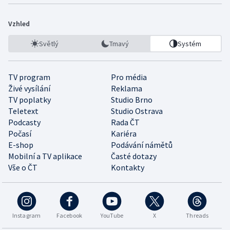
Vzhled
Světlý
Tmavý
Systém
TV program
Pro média
Živé vysílání
Reklama
TV poplatky
Studio Brno
Teletext
Studio Ostrava
Podcasty
Rada ČT
Počasí
Kariéra
E-shop
Podávání námětů
Mobilní a TV aplikace
Časté dotazy
Vše o ČT
Kontakty
Instagram
Facebook
YouTube
X
Threads