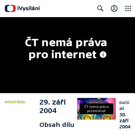
Close
Search
ČT nemá práva 
pro internet
29. září
Další
ČT nemá práva
díl
2004
pro internet
30.
září
Obsah dílu
2004