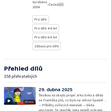
Vyrobeno
•
Česko
2004
Pro děti
Pro děti 4-6 let
Pro děti 6-8 let
Zábava pro děti
Přehled dílů
358 přehratelných
29. dubna 2025
Školkou na skejtu projel Jirka Sirka a děda
se Františka ptá, co bylo na Jirkovi špatně…
29 min
— Příběhy zvířecích miminek — Děda
upozornil, že skejťák Jirka neměl ochranné