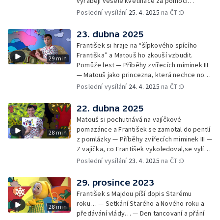
vyrábějí veselé květináče za pomoci
skořápek z velikonočních vajíček… —
Poslední vysílání
25. 4. 2025
na ČT :D
Cvoček astronautem — Veselé květináče +
obrázky + rozloučení
23. dubna 2025
František si hraje na “šípkového spícího
Františka” a Matouš ho zkouší vzbudit.
29 min
Pomůže lest — Příběhy zvířecích miminek III
— Matouš jako princezna, která nechce nosit
brýle… — Cvoček astronautem — Nestyďte
Poslední vysílání
24. 4. 2025
na ČT :D
se za své brýle a rozloučení
22. dubna 2025
Matouš si pochutnává na vajíčkové
pomazánce a František se zamotal do pentlí
28 min
z pomlázky — Příběhy zvířecích miminek III —
Z vajíčka, co František vykoledoval,se vylíhl
drak. Nejí princezny, ale miluje vajíčkovou
Poslední vysílání
23. 4. 2025
na ČT :D
pomazánku… — Cvoček astronautem —
Rozloučení
29. prosince 2023
František s Majdou píší dopis Starému
roku… — Setkání Starého a Nového roku a
28 min
předávání vlády… — Den tancovaní a přání