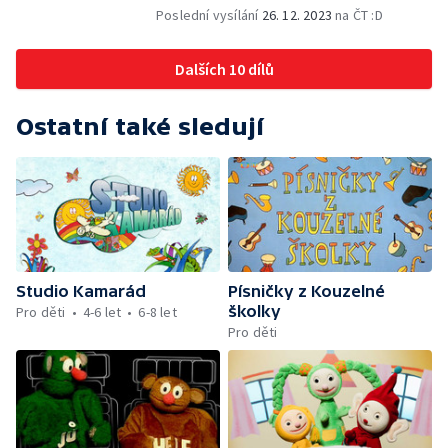
Poslední vysílání
26. 12. 2023
na ČT :D
Dalších 10 dílů
Ostatní také sledují
Studio Kamarád
Písničky z Kouzelné
školky
Pro děti
4-6 let
6-8 let
Pro děti