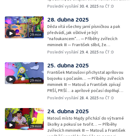
pomůcky: helmu a chrániče pro
Poslední vysílání
30. 4. 2025
na ČT :D
bezpečnost… — Cvoček astronautem —
Obrázky a rozloučení
28. dubna 2025
Děda vítá všechny jarní písničkou a pak
předvádí, jak ošklivé je být
29 min
“nafoukancem”… — Příběhy zvířecích
miminek III — František slíbil, že
nafoukancem nikdy nebude a děda mu písní
Poslední vysílání
29. 4. 2025
na ČT :D
připomene,že sliby se musí plnit… —
Cvoček astronautem — Obrázky a
25. dubna 2025
rozloučení
František Matoušovi přichystal aprílovou
bojovku s počasím… — Příběhy zvířecích
29 min
miminek III — Matouš a František zpívají
PRŠÍ, PRŠÍ… a aprílové počasí doplňují
deštěm… — Cvoček astronautem —
Poslední vysílání
28. 4. 2025
na ČT :D
Obrázková listárna a rozloučení
24. dubna 2025
Matouš místo Majdy přichází do výtvarné
školky a pokusí se tvořit… — Příběhy
29 min
zvířecích miminek III — Matouš a František