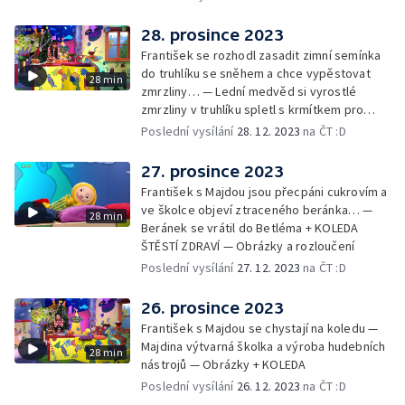
28. prosince 2023
František se rozhodl zasadit zimní semínka
do truhlíku se sněhem a chce vypěstovat
28 min
zmrzliny… — Lední medvěd si vyrostlé
zmrzliny v truhlíku spletl s krmítkem pro
medvědy… — Kompas od medvěda +
Poslední vysílání
28. 12. 2023
na ČT :D
obrázky + rozloučení
27. prosince 2023
František s Majdou jsou přecpáni cukrovím a
ve školce objeví ztraceného beránka… —
28 min
Beránek se vrátil do Betléma + KOLEDA
ŠTĚSTÍ ZDRAVÍ — Obrázky a rozloučení
Poslední vysílání
27. 12. 2023
na ČT :D
26. prosince 2023
František s Majdou se chystají na koledu —
Majdina výtvarná školka a výroba hudebních
28 min
nástrojů — Obrázky + KOLEDA
Poslední vysílání
26. 12. 2023
na ČT :D