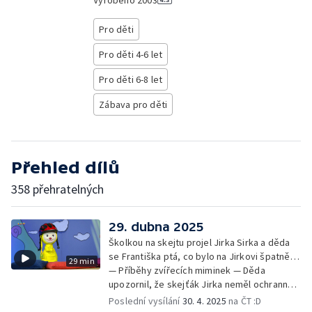
Vyrobeno
2003
Pro děti
Pro děti 4-6 let
Pro děti 6-8 let
Zábava pro děti
Přehled dílů
358 přehratelných
29. dubna 2025
Školkou na skejtu projel Jirka Sirka a děda
se Františka ptá, co bylo na Jirkovi špatně…
29 min
— Příběhy zvířecích miminek — Děda
upozornil, že skejťák Jirka neměl ochranné
pomůcky: helmu a chrániče pro
Poslední vysílání
30. 4. 2025
na ČT :D