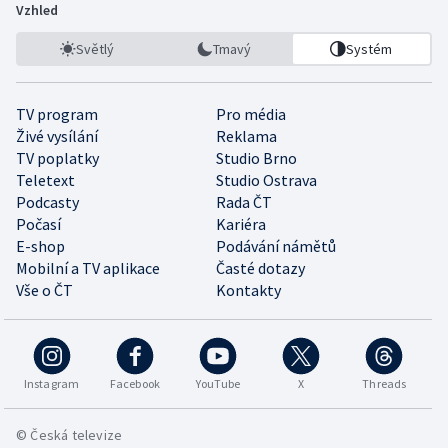
Vzhled
Světlý
Tmavý
Systém
TV program
Pro média
Živé vysílání
Reklama
TV poplatky
Studio Brno
Teletext
Studio Ostrava
Podcasty
Rada ČT
Počasí
Kariéra
E-shop
Podávání námětů
Mobilní a TV aplikace
Časté dotazy
Vše o ČT
Kontakty
Instagram
Facebook
YouTube
X
Threads
© Česká televize