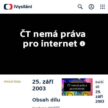
Close
Search
ČT nemá práva 
pro internet
25. září
Další
ČT nemá práva
díl
2003
pro internet
29.
září
Obsah dílu
2003