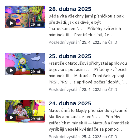
bezpečnost… — Cvoček astronautem —
Obrázky a rozloučení
28. dubna 2025
Děda vítá všechny jarní písničkou a pak
předvádí, jak ošklivé je být
29 min
“nafoukancem”… — Příběhy zvířecích
miminek III — František slíbil, že
nafoukancem nikdy nebude a děda mu písní
Poslední vysílání
29. 4. 2025
na ČT :D
připomene,že sliby se musí plnit… —
Cvoček astronautem — Obrázky a
25. dubna 2025
rozloučení
František Matoušovi přichystal aprílovou
bojovku s počasím… — Příběhy zvířecích
29 min
miminek III — Matouš a František zpívají
PRŠÍ, PRŠÍ… a aprílové počasí doplňují
deštěm… — Cvoček astronautem —
Poslední vysílání
28. 4. 2025
na ČT :D
Obrázková listárna a rozloučení
24. dubna 2025
Matouš místo Majdy přichází do výtvarné
školky a pokusí se tvořit… — Příběhy
29 min
zvířecích miminek III — Matouš a František
vyrábějí veselé květináče za pomoci
skořápek z velikonočních vajíček… —
Poslední vysílání
25. 4. 2025
na ČT :D