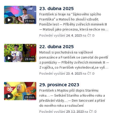
Cvoček astronautem — Veselé květináče +
obrázky + rozloučení
23. dubna 2025
František si hraje na “šípkového spícího
Františka” a Matouš ho zkouší vzbudit.
29 min
Pomůže lest — Příběhy zvířecích miminek III
— Matouš jako princezna, která nechce nosit
brýle… — Cvoček astronautem — Nestyďte
Poslední vysílání
24. 4. 2025
na ČT :D
se za své brýle a rozloučení
22. dubna 2025
Matouš si pochutnává na vajíčkové
pomazánce a František se zamotal do pentlí
28 min
z pomlázky — Příběhy zvířecích miminek III —
Z vajíčka, co František vykoledoval,se vylíhl
drak. Nejí princezny, ale miluje vajíčkovou
Poslední vysílání
23. 4. 2025
na ČT :D
pomazánku… — Cvoček astronautem —
Rozloučení
29. prosince 2023
František s Majdou píší dopis Starému
roku… — Setkání Starého a Nového roku a
28 min
předávání vlády… — Den tancovaní a přání
do nového roku a rozloučení
Poslední vysílání
29. 12. 2023
na ČT :D