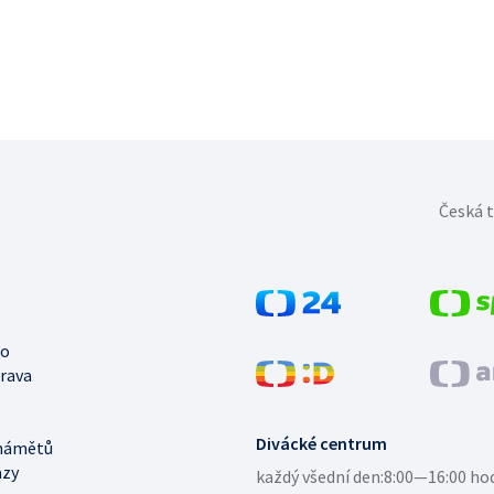
Česká t
no
trava
Divácké centrum
námětů
azy
každý všední den:
8:00—16:00 ho