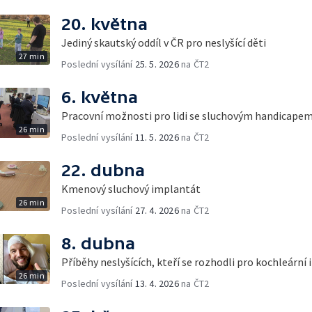
20. května
Jediný skautský oddíl v ČR pro neslyšící děti
27 min
Poslední vysílání
25. 5. 2026
na ČT2
6. května
Pracovní možnosti pro lidi se sluchovým handicape
26 min
Poslední vysílání
11. 5. 2026
na ČT2
22. dubna
Kmenový sluchový implantát
26 min
Poslední vysílání
27. 4. 2026
na ČT2
8. dubna
Příběhy neslyšících, kteří se rozhodli pro kochleární
26 min
Poslední vysílání
13. 4. 2026
na ČT2