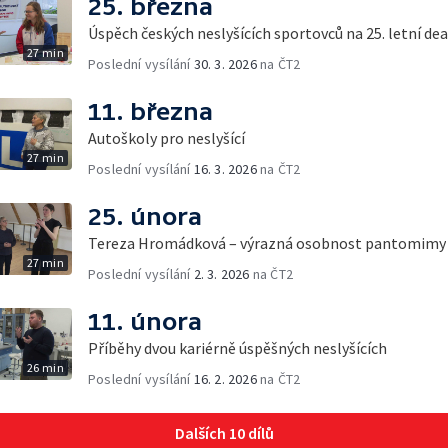
25. března
Úspěch českých neslyšících sportovců na 25. letní d
27 min
Poslední vysílání
30. 3. 2026
na ČT2
11. března
Autoškoly pro neslyšící
27 min
Poslední vysílání
16. 3. 2026
na ČT2
25. února
Tereza Hromádková – výrazná osobnost pantomimy
27 min
Poslední vysílání
2. 3. 2026
na ČT2
11. února
Příběhy dvou kariérně úspěšných neslyšících
26 min
Poslední vysílání
16. 2. 2026
na ČT2
Dalších 10 dílů