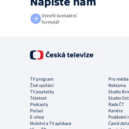
Napište nám
Otevřít kontaktní
formulář
TV program
Pro média
Živé vysílání
Reklama
TV poplatky
Studio Br
Teletext
Studio Os
Podcasty
Rada ČT
Počasí
Kariéra
E-shop
Podávání 
Mobilní a TV aplikace
Časté dot