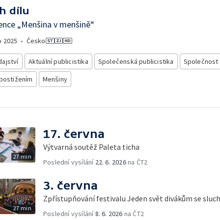
h dílu
ence „Menšina v menšině“
o
2025
•
Česko
ajství
Aktuální publicistika
Společenská publicistika
Společnost
 postižením
Menšiny
17. června
Výtvarná soutěž Paleta ticha
27 min
Poslední vysílání
22. 6. 2026
na ČT2
3. června
Zpřístupňování festivalu Jeden svět divákům se slu
27 min
Poslední vysílání
8. 6. 2026
na ČT2