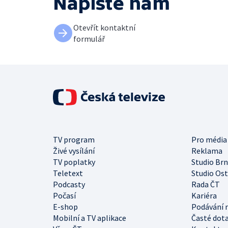
Napište nám
Otevřít kontaktní
formulář
TV program
Pro média
Živé vysílání
Reklama
TV poplatky
Studio Br
Teletext
Studio Os
Podcasty
Rada ČT
Počasí
Kariéra
E-shop
Podávání 
Mobilní a TV aplikace
Časté dot