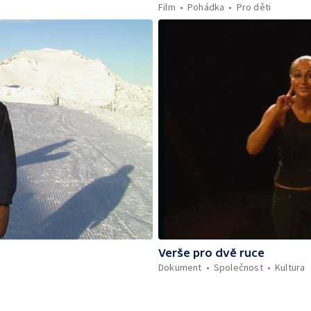
Film
Pohádka
Pro děti
Verše pro dvě ruce
Dokument
Společnost
Kultura