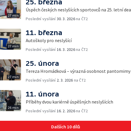
25. března
Úspěch českých neslyšících sportovců na 25. letní d
27 min
Poslední vysílání
30. 3. 2026
na ČT2
11. března
Autoškoly pro neslyšící
27 min
Poslední vysílání
16. 3. 2026
na ČT2
25. února
Tereza Hromádková – výrazná osobnost pantomimy
27 min
Poslední vysílání
2. 3. 2026
na ČT2
11. února
Příběhy dvou kariérně úspěšných neslyšících
26 min
Poslední vysílání
16. 2. 2026
na ČT2
Dalších 10 dílů