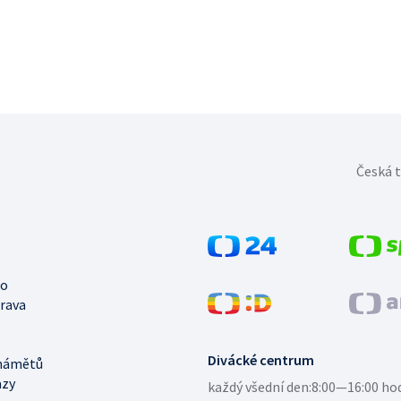
Česká t
no
trava
Divácké centrum
námětů
azy
každý všední den:
8:00—16:00 ho