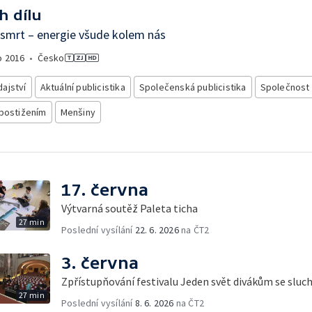
h dílu
 smrt – energie všude kolem nás
o
2016
•
Česko
ajství
Aktuální publicistika
Společenská publicistika
Společnost
 postižením
Menšiny
17. června
Výtvarná soutěž Paleta ticha
27 min
Poslední vysílání
22. 6. 2026
na ČT2
3. června
Zpřístupňování festivalu Jeden svět divákům se slu
27 min
Poslední vysílání
8. 6. 2026
na ČT2