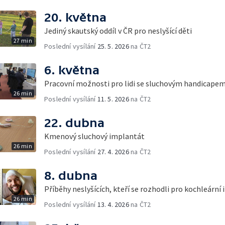
20. května
Jediný skautský oddíl v ČR pro neslyšící děti
27 min
Poslední vysílání
25. 5. 2026
na ČT2
6. května
Pracovní možnosti pro lidi se sluchovým handicape
26 min
Poslední vysílání
11. 5. 2026
na ČT2
22. dubna
Kmenový sluchový implantát
26 min
Poslední vysílání
27. 4. 2026
na ČT2
8. dubna
Příběhy neslyšících, kteří se rozhodli pro kochleární
26 min
Poslední vysílání
13. 4. 2026
na ČT2