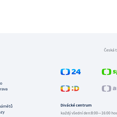
Česká t
no
trava
Divácké centrum
námětů
azy
každý všední den:
8:00—16:00 ho