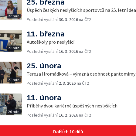
25. března
Úspěch českých neslyšících sportovců na 25. letní d
27 min
Poslední vysílání
30. 3. 2026
na ČT2
11. března
Autoškoly pro neslyšící
27 min
Poslední vysílání
16. 3. 2026
na ČT2
25. února
Tereza Hromádková – výrazná osobnost pantomimy
27 min
Poslední vysílání
2. 3. 2026
na ČT2
11. února
Příběhy dvou kariérně úspěšných neslyšících
26 min
Poslední vysílání
16. 2. 2026
na ČT2
Dalších 10 dílů