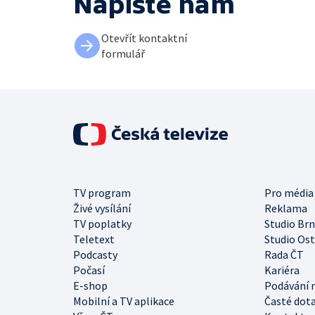
Napište nám
Otevřít kontaktní
formulář
TV program
Pro média
Živé vysílání
Reklama
TV poplatky
Studio Br
Teletext
Studio Os
Podcasty
Rada ČT
Počasí
Kariéra
E-shop
Podávání 
Mobilní a TV aplikace
Časté dot