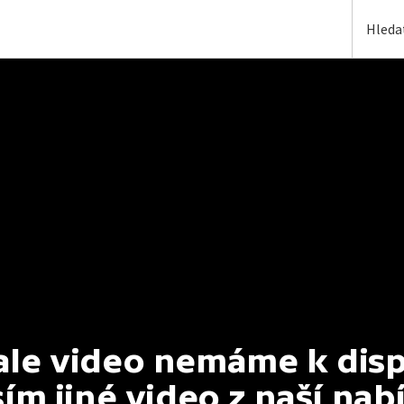
e video nemáme k dispoz
ím jiné video z naší nab