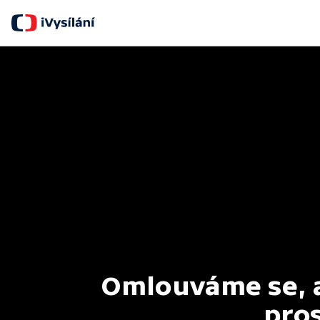
Omlouváme se, al
pros