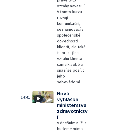
právě tyto
vztahy navazují.
V tomto kurzu
rozvijí
komunikační,
seznamovací a
společenské
dovednosti
klientů, ale také
tu pracují na
vztahu klienta
sama k sobě a
snaží se posílit
jeho
sebevědomí.
Nová
14:41
vyhláška
ministerstva
zdravotnictv
í
V dnešním Klíči si
budeme mimo