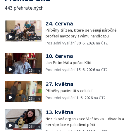
443 přehratelných
24. června
Příběhy tří žen, které se věnují náročné
profesi navzdory svému handicapu
26 min
Poslední vysílání
30. 6. 2026
na ČT2
10. června
Jan Potměšil a pořad Klíč
Poslední vysílání
15. 6. 2026
na ČT2
26 min
27. května
Příběhy pacientů s celiakií
Poslední vysílání
1. 6. 2026
na ČT2
26 min
13. května
Nezisková organizace Vlaštovka – divadlo a
herní práce v paliativní péči
26 min