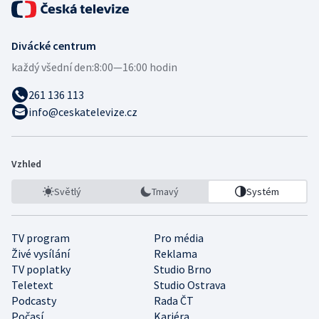
Divácké centrum
každý všední den:
8:00—16:00 hodin
261 136 113
info@ceskatelevize.cz
Vzhled
Světlý
Tmavý
Systém
TV program
Pro média
Živé vysílání
Reklama
TV poplatky
Studio Brno
Teletext
Studio Ostrava
Podcasty
Rada ČT
Počasí
Kariéra