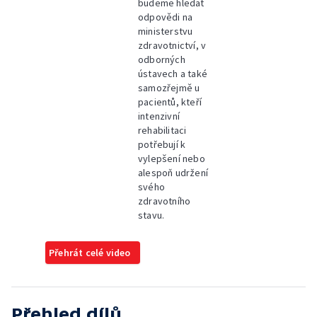
budeme hledat
odpovědi na
ministerstvu
zdravotnictví, v
odborných
ústavech a také
samozřejmě u
pacientů, kteří
intenzivní
rehabilitaci
potřebují k
vylepšení nebo
alespoň udržení
svého
zdravotního
stavu.
Přehrát celé video
Přehled dílů