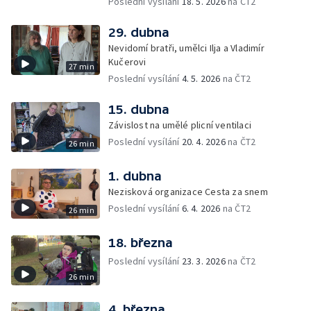
Poslední vysílání
18. 5. 2026
na ČT2
29. dubna
Nevidomí bratři, umělci Ilja a Vladimír
Kučerovi
27 min
Poslední vysílání
4. 5. 2026
na ČT2
15. dubna
Závislost na umělé plicní ventilaci
Poslední vysílání
20. 4. 2026
na ČT2
26 min
1. dubna
Nezisková organizace Cesta za snem
Poslední vysílání
6. 4. 2026
na ČT2
26 min
18. března
Poslední vysílání
23. 3. 2026
na ČT2
26 min
4. března