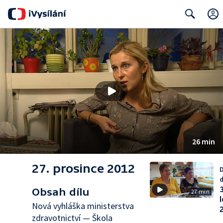
Search
26 min
27. prosince 2012
D
d
3
Obsah dílu
27 min
Nová vyhláška ministerstva
zdravotnictví — Škola