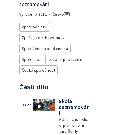
seznamování
Vyrobeno
2012
•
Česko
Zpravodajství
Zprávy ze zdravotnictví
Společenská publicistika
Společnost
Život s postižením
Česká společnost
Části dílu
Škola
00:22
seznamován
í
V další části Klíče
si představíme
kurz Školy