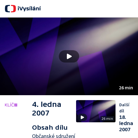
S
26 min
4. ledna
Další
díl
2007
18.
26 min
ledna
Obsah dílu
2007
Občanské sdružení