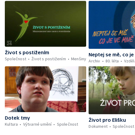
Život s postižením
Neptej se mě, co j
Společnost
Život s postižením
Menšiny
Archiv
80. léta
Vzděl
Dotek tmy
Život pro Elišku
Kultura
Výtvarné umění
Společnost
Dokument
Společnost