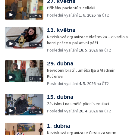
27. května
Příběhy pacientů s celiakií
Poslední vysílání
1. 6. 2026
na ČT2
26 min
13. května
Nezisková organizace Vlaštovka – divadlo a
herní práce v paliativní péči
26 min
Poslední vysílání
18. 5. 2026
na ČT2
29. dubna
Nevidomí bratři, umělci Ilja a Vladimír
Kučerovi
27 min
Poslední vysílání
4. 5. 2026
na ČT2
15. dubna
Závislost na umělé plicní ventilaci
Poslední vysílání
20. 4. 2026
na ČT2
26 min
1. dubna
Nezisková organizace Cesta za snem