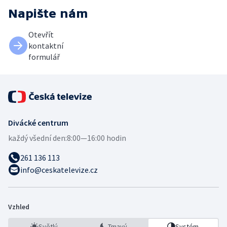
Napište nám
Otevřít
kontaktní
formulář
Divácké centrum
každý všední den:
8:00—16:00 hodin
261 136 113
info@ceskatelevize.cz
Vzhled
Světlý
Tmavý
Systém