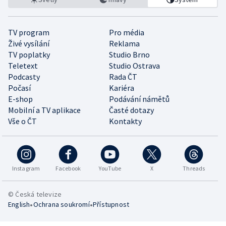
TV program
Pro média
Živé vysílání
Reklama
TV poplatky
Studio Brno
Teletext
Studio Ostrava
Podcasty
Rada ČT
Počasí
Kariéra
E-shop
Podávání námětů
Mobilní a TV aplikace
Časté dotazy
Vše o ČT
Kontakty
Instagram
Facebook
YouTube
X
Threads
© Česká televize
•
•
English
Ochrana soukromí
Přístupnost